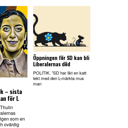
Öppningen för SD kan bli
Liberalernas död
POLITIK. ”SD har likt en katt
lekt med den L-märkta mus
man
k – sista
tan för L
 Thulin
ralernas
elgen som en
ch ovärdig