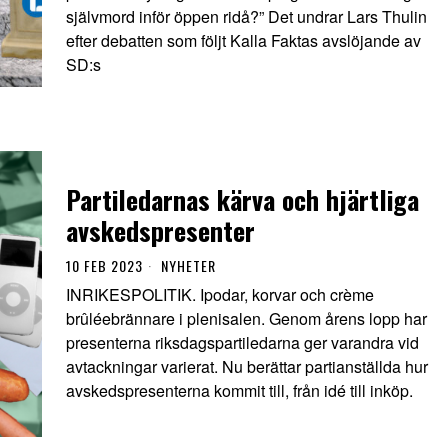
självmord inför öppen ridå?” Det undrar Lars Thulin
efter debatten som följt Kalla Faktas avslöjande av
SD:s
Partiledarnas kärva och hjärtliga
avskedspresenter
10 FEB 2023
NYHETER
INRIKESPOLITIK. Ipodar, korvar och crème
brûléebrännare i plenisalen. Genom årens lopp har
presenterna riksdagspartiledarna ger varandra vid
avtackningar varierat. Nu berättar partianställda hur
avskedspresenterna kommit till, från idé till inköp.