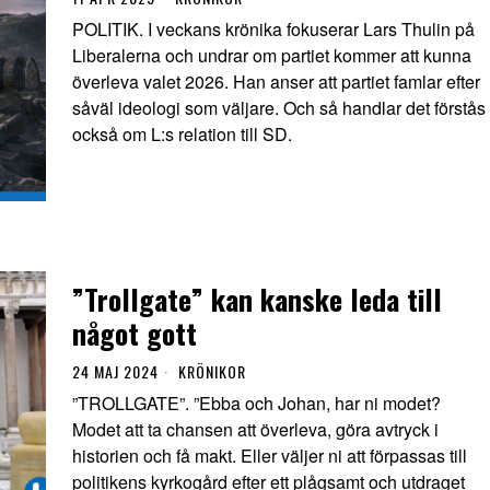
POLITIK. I veckans krönika fokuserar Lars Thulin på
Liberalerna och undrar om partiet kommer att kunna
överleva valet 2026. Han anser att partiet famlar efter
såväl ideologi som väljare. Och så handlar det förstås
också om L:s relation till SD.
”Trollgate” kan kanske leda till
något gott
24 MAJ 2024
KRÖNIKOR
”TROLLGATE”. ”Ebba och Johan, har ni modet?
Modet att ta chansen att överleva, göra avtryck i
historien och få makt. Eller väljer ni att förpassas till
politikens kyrkogård efter ett plågsamt och utdraget