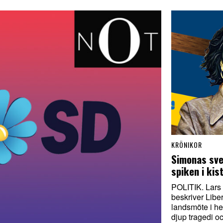
KRÖNIKOR
Simonas sve
spiken i kis
POLITIK. Lars
beskriver Libe
landsmöte i h
djup tragedi o