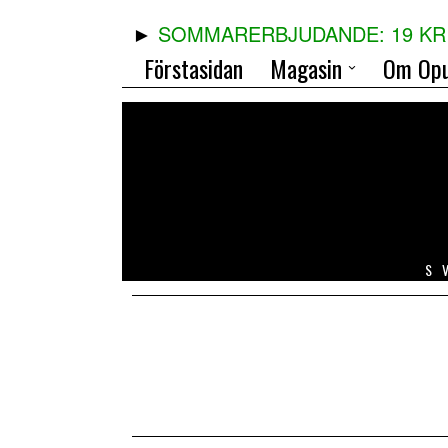
SOMMARERBJUDANDE: 19 KR 
Förstasidan
Magasin
Om Opu
S