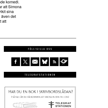
nde komedi.
r att Simona
kit sina
 även det
t att
FÖLJ/GILLA OSS
TELEGRAFSTATIONEN