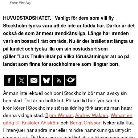
Foto: Pixabay
HUVUDSTADSHATET. “Vanligt för dem som vill fly
Stockholm tycks vara att de inte är födda här. Därför är det
också de som är mest trendkänsliga. Länge har trenden
varit en bostad i rätt område. Nu är det istället att längta ut
på landet och tycka illa om sin bostadsort som
gäller.”
Lars Thulin tittar på vilka förutsättningar att bo på
landet som finns för stockholmare som längtar bort.
Är man intellektuell och bor i Stockholm bör man avsky sin
hemstad. Det är nu helt klart. På kort tid har fyra kända
krönikörer i Stockholms största tidning förklarat att man hatar
denna vidriga stad.
Björn Wiman
,
Andrev Walden
,
Wiman en
gång till
,
Kristofer Ahlström
och
Bengt Ohlsson
tycker alla lika.
I intervjuer har andra mer eller mindre namnkunniga uttryckt
samma sak. Det kan tyckas märkligt att en tidning som har sin