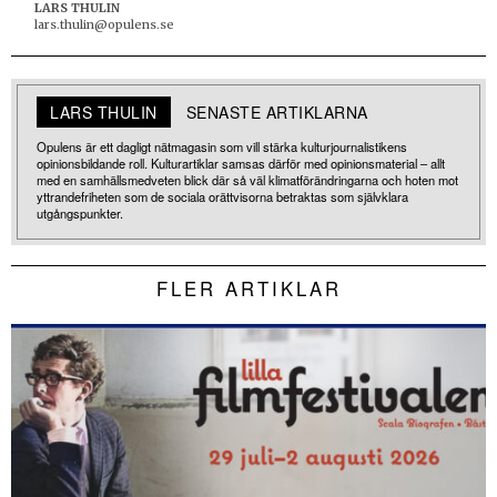
LARS THULIN
lars.thulin@opulens.se
LARS THULIN
SENASTE ARTIKLARNA
Opulens är ett dagligt nätmagasin som vill stärka kulturjournalistikens
opinionsbildande roll. Kulturartiklar samsas därför med opinionsmaterial – allt
med en samhällsmedveten blick där så väl klimatförändringarna och hoten mot
yttrandefriheten som de sociala orättvisorna betraktas som självklara
utgångspunkter.
FLER ARTIKLAR