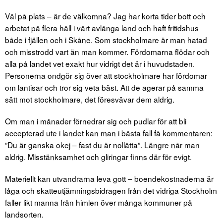
Väl på plats – är de välkomna? Jag har korta tider bott och
arbetat på flera håll i vårt avlånga land och haft fritidshus
både i fjällen och i Skåne. Som stockholmare är man hatad
och misstrodd vart än man kommer. Fördomarna flödar och
alla på landet vet exakt hur vidrigt det är i huvudstaden.
Personerna ondgör sig över att stockholmare har fördomar
om lantisar och tror sig veta bäst. Att de agerar på samma
sätt mot stockholmare, det föresvävar dem aldrig.
Om man i månader förnedrar sig och pudlar för att bli
accepterad ute i landet kan man i bästa fall få kommentaren:
”Du är ganska okej – fast du är nollåtta”. Längre når man
aldrig. Misstänksamhet och gliringar finns där för evigt.
Materiellt kan utvandrarna leva gott – boendekostnaderna är
låga och skatteutjämningsbidragen från det vidriga Stockholm
faller likt manna från himlen över många kommuner på
landsorten.