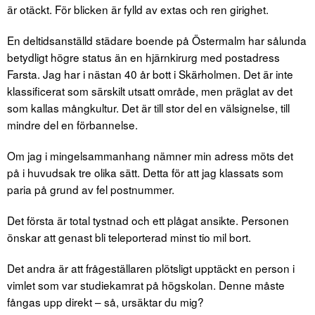
är otäckt. För blicken är fylld av extas och ren girighet.
En deltidsanställd städare boende på Östermalm har sålunda
betydligt högre status än en hjärnkirurg med postadress
Farsta. Jag har i nästan 40 år bott i Skärholmen. Det är inte
klassificerat som särskilt utsatt område, men präglat av det
som kallas mångkultur. Det är till stor del en välsignelse, till
mindre del en förbannelse.
Om jag i mingelsammanhang nämner min adress möts det
på i huvudsak tre olika sätt. Detta för att jag klassats som
paria på grund av fel postnummer.
Det första är total tystnad och ett plågat ansikte. Personen
önskar att genast bli teleporterad minst tio mil bort.
Det andra är att frågeställaren plötsligt upptäckt en person i
vimlet som var studiekamrat på högskolan. Denne måste
fångas upp direkt – så, ursäktar du mig?