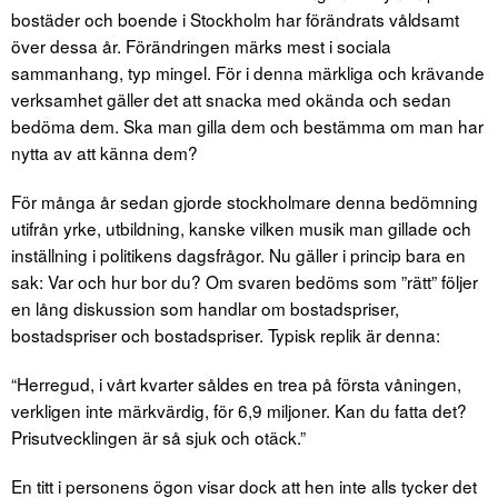
bostäder och boende i Stockholm har förändrats våldsamt
över dessa år. Förändringen märks mest i sociala
sammanhang, typ mingel. För i denna märkliga och krävande
verksamhet gäller det att snacka med okända och sedan
bedöma dem. Ska man gilla dem och bestämma om man har
nytta av att känna dem?
För många år sedan gjorde stockholmare denna bedömning
utifrån yrke, utbildning, kanske vilken musik man gillade och
inställning i politikens dagsfrågor. Nu gäller i princip bara en
sak: Var och hur bor du? Om svaren bedöms som ”rätt” följer
en lång diskussion som handlar om bostadspriser,
bostadspriser och bostadspriser. Typisk replik är denna:
“Herregud, i vårt kvarter såldes en trea på första våningen,
verkligen inte märkvärdig, för 6,9 miljoner. Kan du fatta det?
Prisutvecklingen är så sjuk och otäck.”
En titt i personens ögon visar dock att hen inte alls tycker det