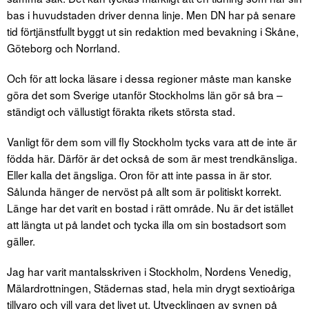
bas i huvudstaden driver denna linje. Men DN har på senare
tid förtjänstfullt byggt ut sin redaktion med bevakning i Skåne,
Göteborg och Norrland.
Och för att locka läsare i dessa regioner måste man kanske
göra det som Sverige utanför Stockholms län gör så bra –
ständigt och vällustigt förakta rikets största stad.
Vanligt för dem som vill fly Stockholm tycks vara att de inte är
födda här. Därför är det också de som är mest trendkänsliga.
Eller kalla det ängsliga. Oron för att inte passa in är stor.
Sålunda hänger de nervöst på allt som är politiskt korrekt.
Länge har det varit en bostad i rätt område. Nu är det istället
att längta ut på landet och tycka illa om sin bostadsort som
gäller.
Jag har varit mantalsskriven i Stockholm, Nordens Venedig,
Mälardrottningen, Städernas stad, hela min drygt sextioåriga
tillvaro och vill vara det livet ut. Utvecklingen av synen på