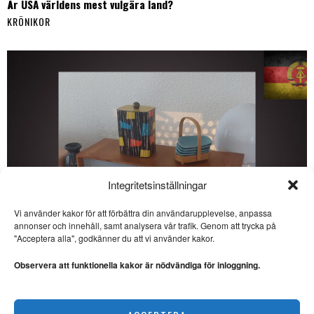
Är USA världens mest vulgära land?
KRÖNIKOR
Integritetsinställningar
Vi använder kakor för att förbättra din användarupplevelse, anpassa
annonser och innehåll, samt analysera vår trafik. Genom att trycka på
SE ÄVEN
"Acceptera alla", godkänner du att vi använder kakor.
På sunkpubar pågår det
verkliga livet
Observera att funktionella kakor är nödvändiga för inloggning.
SOCIALT LIV. I årets sista
krönika skriver Lars Thulin om
Veckans DDR: Kulinarisk kultur i socialismens namn