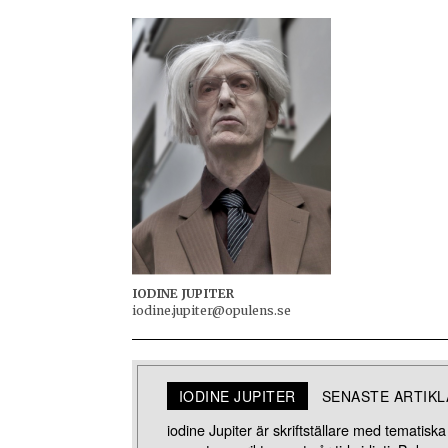
IODINE JUPITER
iodine.jupiter@opulens.se
IODINE JUPITER
SENASTE ARTIK
iodine Jupiter är skriftställare med tematiska