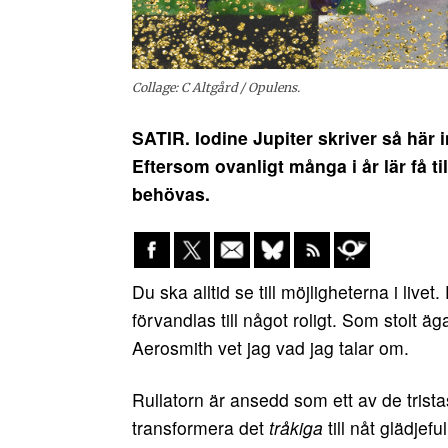
Collage: C Altgård / Opulens.
SATIR. Iodine Jupiter skriver så här i
Eftersom ovanligt många i år lär få til
behövas.
Du ska alltid se till möjligheterna i livet
förvandlas till något roligt. Som stolt ä
Aerosmith vet jag vad jag talar om.
Rullatorn är ansedd som ett av de trist
transformera det
tråkiga
till nåt glädjefu