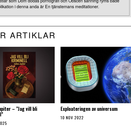
om titlar som Dom dödas pornografi och Obscen sanning ryms både
ublikation i denna anda är En tjänstemans meditationer.
R ARTIKLAR
piter – ”Jag vill bli
Exploateringen av universum
l”
10 NOV 2022
2025