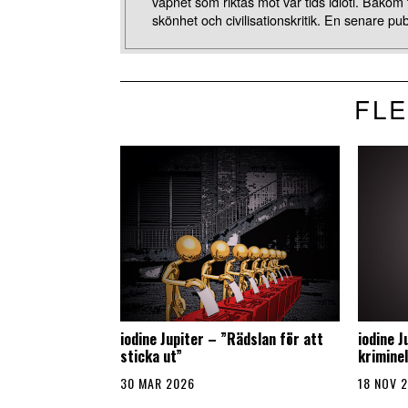
vapnet som riktas mot vår tids idioti. Bak
skönhet och civilisationskritik. En senare p
FLE
iodine Jupiter – ”Rädslan för att
iodine Ju
sticka ut”
kriminel
30 MAR 2026
18 NOV 