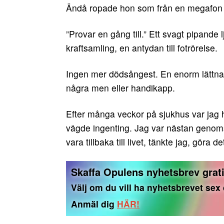
Ändå ropade hon som från en megafon 
”Provar en gång till.” Ett svagt pipande
kraftsamling, en antydan till fotrörelse.
Ingen mer dödsångest. En enorm lättnad
några men eller handikapp.
Efter många veckor på sjukhus var jag 
vägde ingenting. Jag var nästan genoms
vara tillbaka till livet, tänkte jag, göra det
Skaffa Opulens nyhetsbrev grati
Välj om du vill ha nyhetsbrevet sex
Anmäl dig
HÄR!