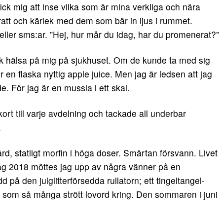
fick mig att inse vilka som är mina verkliga och nära
ratt och kärlek med dem som bär in ljus i rummet.
ller sms:ar. ”Hej, hur mår du idag, har du promenerat?”
ick hälsa på mig på sjukhuset. Om de kunde ta med sig
en flaska nyttig apple juice. Men jag är ledsen att jag
. För jag är en mussla i ett skal.
ort till varje avdelning och tackade all underbar
.
ård, statligt morfin i höga doser. Smärtan försvann. Livet
ag 2018 möttes jag upp av några vänner på en
på den julglitterförsedda rullatorn; ett tingeltangel-
ch som så många strött lovord kring. Den sommaren i juni