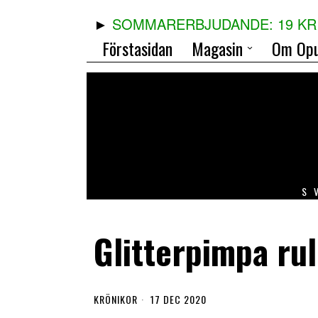
SOMMARERBJUDANDE: 19 KR 
Förstasidan
Magasin
Om Opu
S
Glitterpimpa rul
KRÖNIKOR
17 DEC 2020