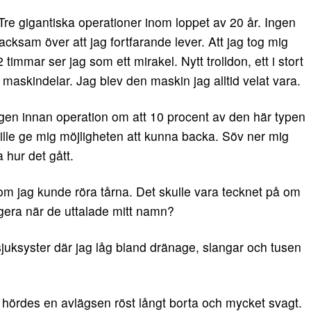
Tre gigantiska operationer inom loppet av 20 år. Ingen
 tacksam över att jag fortfarande lever. Att jag tog mig
immar ser jag som ett mirakel. Nytt trolldon, ett i stort
 maskindelar. Jag blev den maskin jag alltid velat vara.
en innan operation om att 10 procent av den här typen
 ville ge mig möjligheten att kunna backa. Söv ner mig
a hur det gått.
m jag kunde röra tårna. Det skulle vara tecknet på om
agera när de uttalade mitt namn?
sjuksyster där jag låg bland dränage, slangar och tusen
” hördes en avlägsen röst långt borta och mycket svagt.