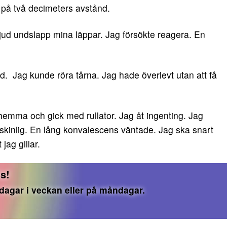
på två decimeters avstånd.
 ljud undslapp mina läppar. Jag försökte reagera. En
. Jag kunde röra tårna. Jag hade överlevt utan att få
hemma och gick med rullator. Jag åt ingenting. Jag
kinlig. En lång konvalescens väntade. Jag ska snart
 jag gillar.
s!
 dagar i veckan eller på måndagar.