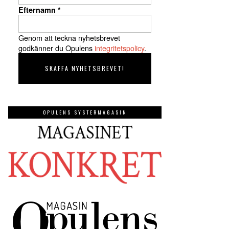
Efternamn
*
Genom att teckna nyhetsbrevet
godkänner du Opulens
integritetspolicy
.
OPULENS SYSTERMAGASIN