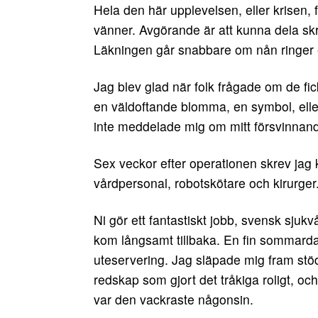
Hela den här upplevelsen, eller krisen, 
vänner. Avgörande är att kunna dela sk
Läkningen går snabbare om nån ringer e
Jag blev glad när folk frågade om de f
en väldoftande blomma, en symbol, eller 
inte meddelade mig om mitt försvinnande
Sex veckor efter operationen skrev jag k
vårdpersonal, robotskötare och kirurger
Ni gör ett fantastiskt jobb, svensk sjukv
kom långsamt tillbaka. En fin sommard
uteservering. Jag släpade mig fram stödd 
redskap som gjort det tråkiga roligt, o
var den vackraste någonsin.