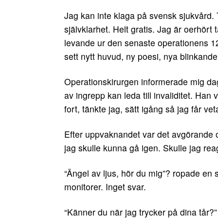
Jag kan inte klaga på svensk sjukvård. 
självklarhet. Helt gratis. Jag är oerhört
levande ur den senaste operationens 12 t
sett nytt huvud, ny poesi, nya blinkande
Operationskirurgen informerade mig dag
av ingrepp kan leda till invaliditet. Han
fort, tänkte jag, sätt igång så jag får vet
Efter uppvaknandet var det avgörande o
jag skulle kunna gå igen. Skulle jag re
“Ängel av ljus, hör du mig”? ropade en 
monitorer. Inget svar.
“Känner du när jag trycker på dina tår?