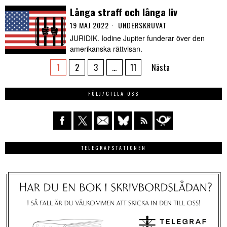
Långa straff och långa liv
19 MAJ 2022
UNDERSKRUVAT
JURIDIK. Iodine Jupiter funderar över den
amerikanska rättvisan.
1
2
3
…
11
Nästa
FÖLJ/GILLA OSS
TELEGRAFSTATIONEN