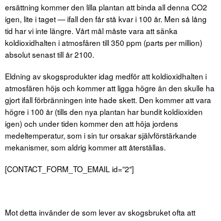
ersättning kommer den lilla plantan att binda all denna CO2
igen, lite i taget — ifall den får stå kvar i 100 år. Men så lång
tid har vi inte längre. Vårt mål måste vara att sänka
koldioxidhalten i atmosfären till 350 ppm (parts per million)
absolut senast till år 2100.
Eldning av skogsprodukter idag medför att koldioxidhalten i
atmosfären höjs och kommer att ligga högre än den skulle ha
gjort ifall förbränningen inte hade skett. Den kommer att vara
högre i 100 år (tills den nya plantan har bundit koldioxiden
igen) och under tiden kommer den att höja jordens
medeltemperatur, som i sin tur orsakar självförstärkande
mekanismer, som aldrig kommer att återställas.
[CONTACT_FORM_TO_EMAIL id=”2″]
Mot detta invänder de som lever av skogsbruket ofta att