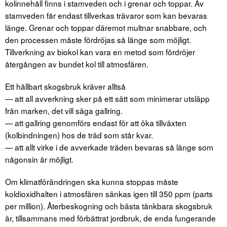
kolinnehåll finns i stamveden och i grenar och toppar. Av
stamveden får endast tillverkas trävaror som kan bevaras
länge. Grenar och toppar däremot multnar snabbare, och
den processen måste fördröjas så länge som möjligt.
Tillverkning av biokol kan vara en metod som fördröjer
återgången av bundet kol till atmosfären.
Ett hållbart skogsbruk kräver alltså
— att all avverkning sker på ett sätt som minimerar utsläpp
från marken, det vill säga gallring.
— att gallring genomförs endast för att öka tillväxten
(kolbindningen) hos de träd som står kvar.
— att allt virke i de avverkade träden bevaras så länge som
någonsin är möjligt.
Om klimatförändringen ska kunna stoppas måste
koldioxidhalten i atmosfären sänkas igen till 350 ppm (parts
per million). Återbeskogning och bästa tänkbara skogsbruk
är, tillsammans med förbättrat jordbruk, de enda fungerande