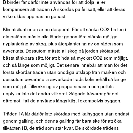
B binder får därför inte användas för att dölja, eller
kompensera att träden i A skördas på fel sätt, eller att deras
virke eldas upp nästan genast.
Klimatsituationen är nu desperat. För att sänka CO2-halten i
atmosfären måste alla länder genomföra största möjliga
nyplantering av skog, plus återplantering av områden som
avverkats. Dessutom måste all skog på jorden skötas på
bästa tänkbara sätt, för att binda så mycket CO2 som möjligt,
och så länge som möjligt. Det senare innebär att man för det
första skördar träden utan onödiga utsläpp från marken och
dessutom bevarar alla avverkade träds kolinnehåll så länge
som möjligt. Tillverkning av pappersmassa och pellets
uppfyller inte det andra villkoret. Sågade trävaror gör det
däremot, ifall de används långsiktigt i exempelvis byggen.
Träden i A får därför inte skördas med kalhyggen utan endast
genom gallring, och denna gallring får bara ske för att öka
tillväxten i B, de träd som står kvar. De skördade trädens