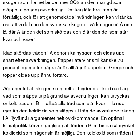
skogen som helhet binder mer CO2 än den mängd som
släpps ut genom avverkning. Det kan låta bra, men är
försåtligt, och för att genomskåda invändningen kan vi tänka
oss att vi delar in den svenska skogen i två kategorier, A och
B, där A är den del som skördas och B är den del som står
kvar och växer.
Idag skördas träden i A genom kalhyggen och eldas upp
snart efter avverkningen. Papper återvinns till kanske 70
procent, men efter några år är allt ändå uppeldat. Grenar och
toppar eldas upp ännu fortare.
Argumentet att skogen som helhet binder mer koldioxid än
vad som släpps ut på grund av avverkningen kan uttryckas
enkelt: träden i B — alltså alla träd som står kvar — binder
mer än den koldioxid som släpps ut från de avverkade träden
i A. Tyvärr är argumentet helt ovidkommande. En optimal
klimatpolitik kräver nämligen att träden i B får binda så mycket
koldioxid som någonsin är möjligt. Den koldioxid som träden i