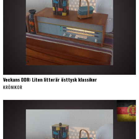
Veckans DDR: Liten litterär östtysk klassiker
KRÖNIKOR