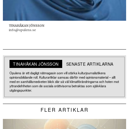
TINAHÅKAN JÖNSSON
info@opulens.se
TINAHÅKAN JÖNSSON
SENASTE ARTIKLARNA
Opulens är ett dagligt nätmagasin som vill stärka kulturjournalistikens
opinionsbildande roll. Kulturartiklar samsas därför med opinionsmaterial – allt
med en samhällsmedveten blick där så väl klimatförändringarna och hoten mot
yttrandefriheten som de sociala orättvisorna betraktas som självklara
utgångspunkter.
FLER ARTIKLAR