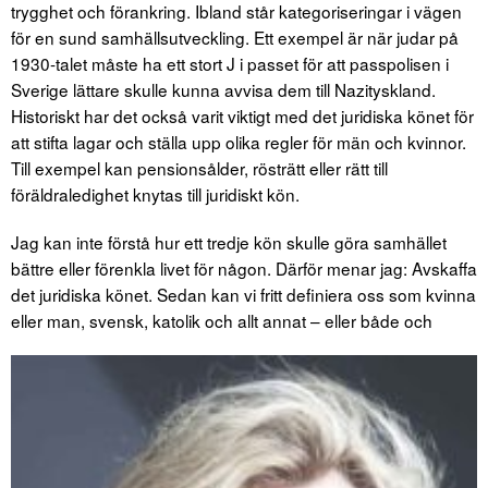
trygghet och förankring. Ibland står kategoriseringar i vägen
för en sund samhällsutveckling. Ett exempel är när judar på
1930-talet måste ha ett stort J i passet för att passpolisen i
Sverige lättare skulle kunna avvisa dem till Nazityskland.
Historiskt har det också varit viktigt med det juridiska könet för
att stifta lagar och ställa upp olika regler för män och kvinnor.
Till exempel kan pensionsålder, rösträtt eller rätt till
föräldraledighet knytas till juridiskt kön.
Jag kan inte förstå hur ett tredje kön skulle göra samhället
bättre eller förenkla livet för någon. Därför menar jag: Avskaffa
det juridiska könet. Sedan kan vi fritt definiera oss som kvinna
eller man, svensk, katolik och allt annat – eller både och