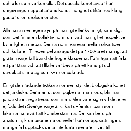
och eller som varken eller. Det sociala könet avser hur
omgivningen uppfattar ens könstillhörighet utifrån röstklang,
gester eller rörelsemönster.
Alla har sin en egen syn på manligt eller kvinnligt, samtidigt
som det finns en kollektiv norm om vad manlighet respektive
kvinnlighet innebär. Denna norm varierar mellan olika tider
och kulturer. Till exempel ansågs det på 1700-talet manligt att
gråta, i varje fall bland de högre klasserna. Förmågan att fälla
ett par tårar vid rätt tillfälle var bevis på ett känsligt och
utvecklat sinnelag som kvinnor saknade.
Enligt den rådande tvåkönsnormen styr det biologiska könet
det juridiska. Ser man ut som pojke när man föds, blir man
juridiskt sett registrerad som man. Men vare sig vi vill det eller
ej föds det i Sverige varje år cirka tio–femton barn som
läkarna har svårt att könsbestämma. Det kan bero på
anatomin, kromosomerna och/eller hormonuppsättningen. I
många fall upptäcks detta inte förrän senare i livet, till