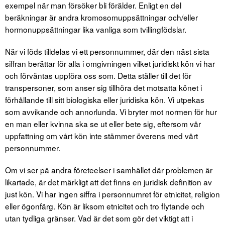
exempel när man försöker bli förälder. Enligt en del
beräkningar är andra kromosomuppsättningar och/eller
hormonuppsättningar lika vanliga som tvillingfödslar.
När vi föds tilldelas vi ett personnummer, där den näst sista
siffran berättar för alla i omgivningen vilket juridiskt kön vi har
och förväntas uppföra oss som. Detta ställer till det för
transpersoner, som anser sig tillhöra det motsatta könet i
förhållande till sitt biologiska eller juridiska kön. Vi utpekas
som avvikande och annorlunda. Vi bryter mot normen för hur
en man eller kvinna ska se ut eller bete sig, eftersom vår
uppfattning om vårt kön inte stämmer överens med vårt
personnummer.
Om vi ser på andra företeelser i samhället där problemen är
likartade, är det märkligt att det finns en juridisk definition av
just kön. Vi har ingen siffra i personnumret för etnicitet, religion
eller ögonfärg. Kön är liksom etnicitet och tro flytande och
utan tydliga gränser. Vad är det som gör det viktigt att i