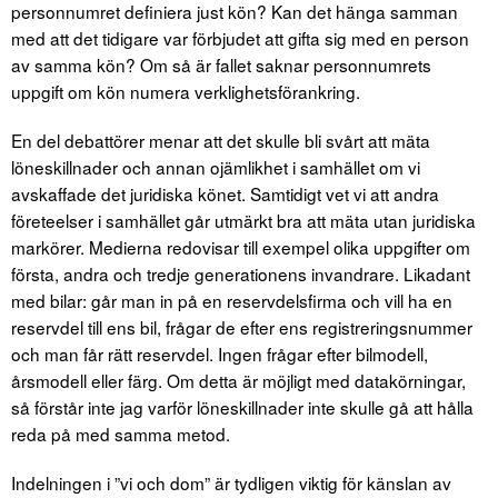
personnumret definiera just kön? Kan det hänga samman
med att det tidigare var förbjudet att gifta sig med en person
av samma kön? Om så är fallet saknar personnumrets
uppgift om kön numera verklighetsförankring.
En del debattörer menar att det skulle bli svårt att mäta
löneskillnader och annan ojämlikhet i samhället om vi
avskaffade det juridiska könet. Samtidigt vet vi att andra
företeelser i samhället går utmärkt bra att mäta utan juridiska
markörer. Medierna redovisar till exempel olika uppgifter om
första, andra och tredje generationens invandrare. Likadant
med bilar: går man in på en reservdelsfirma och vill ha en
reservdel till ens bil, frågar de efter ens registreringsnummer
och man får rätt reservdel. Ingen frågar efter bilmodell,
årsmodell eller färg. Om detta är möjligt med datakörningar,
så förstår inte jag varför löneskillnader inte skulle gå att hålla
reda på med samma metod.
Indelningen i ”vi och dom” är tydligen viktig för känslan av