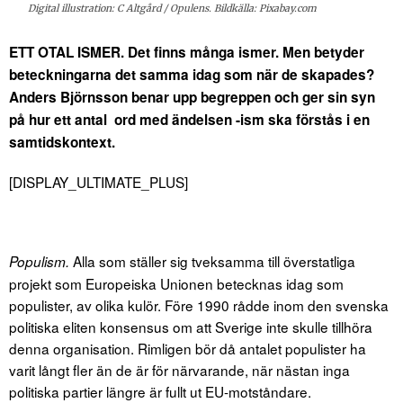
Digital illustration: C Altgård / Opulens. Bildkälla: Pixabay.com
ETT OTAL ISMER. Det finns många ismer. Men betyder
beteckningarna det samma idag som när de skapades?
Anders Björnsson benar upp begreppen och ger sin syn
på hur ett antal ord med ändelsen -ism ska förstås i en
samtidskontext.
[DISPLAY_ULTIMATE_PLUS]
Alla som ställer sig tveksamma till överstatliga
Populism.
projekt som Europeiska Unionen betecknas idag som
populister, av olika kulör. Före 1990 rådde inom den svenska
politiska eliten konsensus om att Sverige inte skulle tillhöra
denna organisation. Rimligen bör då antalet populister ha
varit långt fler än de är för närvarande, när nästan inga
politiska partier längre är fullt ut EU-motståndare.