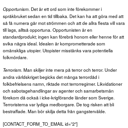
. Det är ett ord som inte förekommer i
Opportunism
språkbruket sedan en tid tillbaka. Det kan ha att göra med att
så få numera går mot strömmen och att de allra flesta vill vara
till lags, alltså opportuna. Opportunisten är en
standardprodukt; ingen kan förebrå honom eller henne för att
svika några ideal. Idealen är komprometterade som
omänskliga utopier. Utopister misstänks vara potentiella
folkmördare.
. Man skiljer inte mera på terror och terror. Under
Terrorism
andra världskriget begicks det många terrordåd i
folkbefrielsens namn, riktade mot terrorregimer. Likvidationer
och sabotagehandlingar av agenter och samarbetsmän
förekom då också i icke-krigförande länder som Sverige.
Terroristerna var lydiga medborgare. De tog risken att bli
bestraffade. Man bör skilja detta från gangstervälde.
[CONTACT_FORM_TO_EMAIL id=”2″]