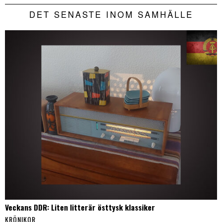
DET SENASTE INOM SAMHÄLLE
Veckans DDR: Liten litterär östtysk klassiker
KRÖNIKOR