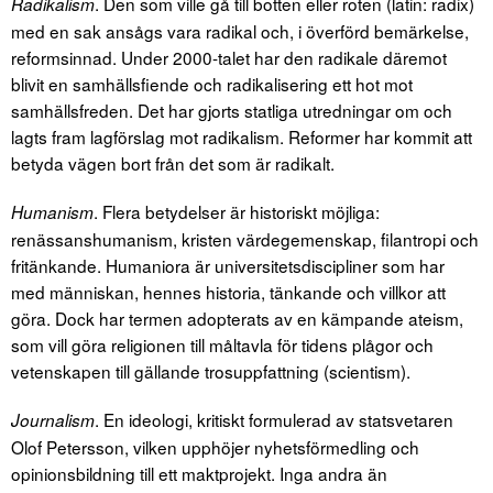
. Den som ville gå till botten eller roten (latin: radix)
Radikalism
med en sak ansågs vara radikal och, i överförd bemärkelse,
reformsinnad. Under 2000-talet har den radikale däremot
blivit en samhällsfiende och radikalisering ett hot mot
samhällsfreden. Det har gjorts statliga utredningar om och
lagts fram lagförslag mot radikalism. Reformer har kommit att
betyda vägen bort från det som är radikalt.
. Flera betydelser är historiskt möjliga:
Humanism
renässanshumanism, kristen värdegemenskap, filantropi och
fritänkande. Humaniora är universitetsdiscipliner som har
med människan, hennes historia, tänkande och villkor att
göra. Dock har termen adopterats av en kämpande ateism,
som vill göra religionen till måltavla för tidens plågor och
vetenskapen till gällande trosuppfattning (scientism).
. En ideologi, kritiskt formulerad av statsvetaren
Journalism
Olof Petersson, vilken upphöjer nyhetsförmedling och
opinionsbildning till ett maktprojekt. Inga andra än