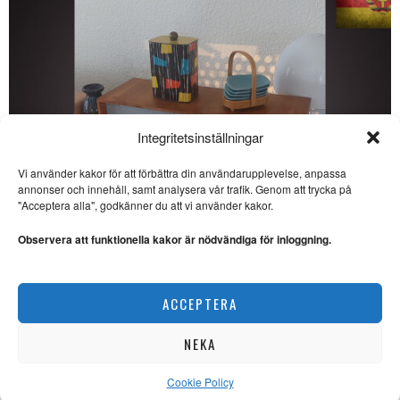
Integritetsinställningar
Vi använder kakor för att förbättra din användarupplevelse, anpassa
annonser och innehåll, samt analysera vår trafik. Genom att trycka på
SE ÄVEN
"Acceptera alla", godkänner du att vi använder kakor.
Dagsvers av Samuel
Andersson: “Kvalificerad”
Observera att funktionella kakor är nödvändiga för inloggning.
SATIR. Samuel Andersson har
skrivit en dagsvers om
Tidöregimens förslag
Veckans DDR: Kulinarisk kultur i socialismens namn
ACCEPTERA
KRÖNIKOR
Essä: Populism är en
giftig idé
NEKA
POLITIK. Patrik Fridlund
undersöker i den här essän
vad populism
Cookie Policy