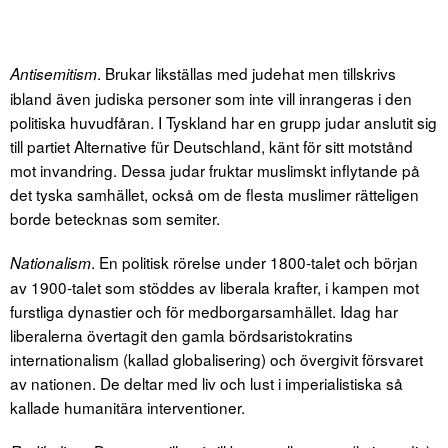
. Brukar likställas med judehat men tillskrivs
Antisemitism
ibland även judiska personer som inte vill inrangeras i den
politiska huvudfåran. I Tyskland har en grupp judar anslutit sig
till partiet Alternative für Deutschland, känt för sitt motstånd
mot invandring. Dessa judar fruktar muslimskt inflytande på
det tyska samhället, också om de flesta muslimer rätteligen
borde betecknas som semiter.
. En politisk rörelse under 1800-talet och början
Nationalism
av 1900-talet som stöddes av liberala krafter, i kampen mot
furstliga dynastier och för medborgarsamhället. Idag har
liberalerna övertagit den gamla bördsaristokratins
internationalism (kallad globalisering) och övergivit försvaret
av nationen. De deltar med liv och lust i imperialistiska så
kallade humanitära interventioner.