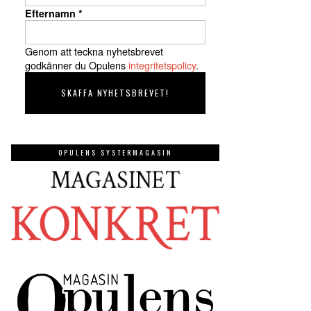
Efternamn
*
Genom att teckna nyhetsbrevet
godkänner du Opulens
integritetspolicy
.
OPULENS SYSTERMAGASIN