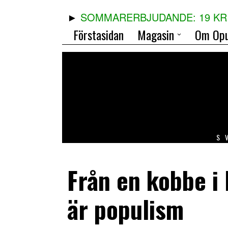
SOMMARERBJUDANDE: 19 KR 
Förstasidan
Magasin
Om Opu
S
Från en kobbe i
är populism