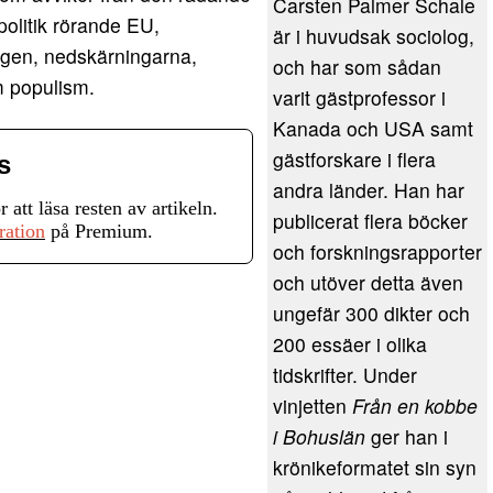
Carsten Palmer Schale
politik rörande EU,
är i huvudsak sociolog,
ingen, nedskärningarna,
och har som sådan
m populism.
varit gästprofessor i
Kanada och USA samt
gästforskare i flera
s
andra länder. Han har
r att läsa resten av artikeln.
publicerat flera böcker
ration
på Premium.
och forskningsrapporter
och utöver detta även
ungefär 300 dikter och
200 essäer i olika
tidskrifter. Under
vinjetten
Från en kobbe
i Bohuslän
ger han i
krönikeformatet sin syn