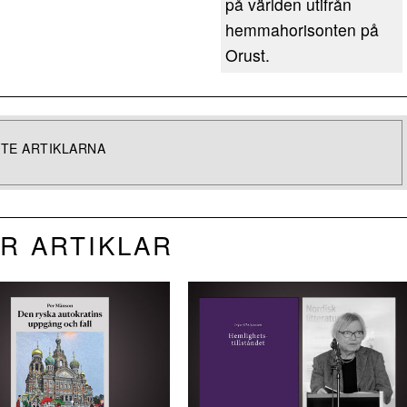
på världen utifrån
hemmahorisonten på
Orust.
TE ARTIKLARNA
R ARTIKLAR