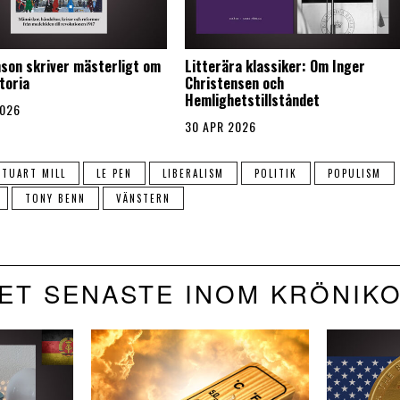
son skriver mästerligt om
Litterära klassiker: Om Inger
toria
Christensen och
Hemlighetstillståndet
2026
30 APR 2026
STUART MILL
LE PEN
LIBERALISM
POLITIK
POPULISM
TONY BENN
VÄNSTERN
ET SENASTE INOM KRÖNIK