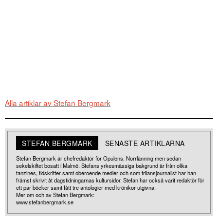
Alla artiklar av Stefan Bergmark
STEFAN BERGMARK
SENASTE ARTIKLARNA
Stefan Bergmark är chefredaktör för Opulens. Norrlänning men sedan
sekelskiftet bosatt i Malmö. Stefans yrkesmässiga bakgrund är från olika
fanzines, tidskrifter samt oberoende medier och som frilansjournalist har han
främst skrivit åt dagstidningarnas kultursidor. Stefan har också varit redaktör för
ett par böcker samt fått tre antologier med krönikor utgivna.
Mer om och av Stefan Bergmark:
www.stefanbergmark.se