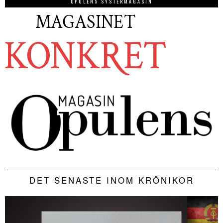
OPULENS SYSTERMAGASIN
DET SENASTE INOM KRÖNIKOR