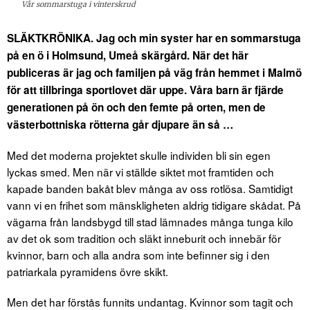
Vår sommarstuga i vinterskrud
SLÄKTKRÖNIKA. Jag och min syster har en sommarstuga
på en ö i Holmsund, Umeå skärgård. När det här
publiceras är jag och familjen på väg från hemmet i Malmö
för att tillbringa sportlovet där uppe. Våra barn är fjärde
generationen på ön och den femte på orten, men de
västerbottniska rötterna går djupare än så …
Med det moderna projektet skulle individen bli sin egen
lyckas smed. Men när vi ställde siktet mot framtiden och
kapade banden bakåt blev många av oss rotlösa. Samtidigt
vann vi en frihet som mänskligheten aldrig tidigare skådat. På
vägarna från landsbygd till stad lämnades många tunga kilo
av det ok som tradition och släkt inneburit och innebär för
kvinnor, barn och alla andra som inte befinner sig i den
patriarkala pyramidens övre skikt.
Men det har förstås funnits undantag. Kvinnor som tagit och