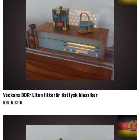
Veckans DDR: Liten litterär östtysk klassiker
KRÖNIKOR