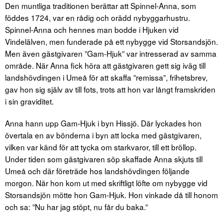
Den muntliga traditionen berättar att Spinnel-Anna, som
föddes 1724, var en rådig och orädd nybyggarhustru.
Spinnel-Anna och hennes man bodde i Hjuken vid
Vindelälven, men funderade på ett nybygge vid Storsandsjön.
Men även gästgivaren ”Gam-Hjuk” var intresserad av samma
område. När Anna fick höra att gästgivaren gett sig iväg till
landshövdingen i Umeå för att skaffa ”remissa”, frihetsbrev,
gav hon sig själv av till fots, trots att hon var långt framskriden
i sin graviditet.
Anna hann upp Gam-Hjuk i byn Hissjö. Där lyckades hon
övertala en av bönderna i byn att locka med gästgivaren,
vilken var känd för att tycka om starkvaror, till ett bröllop.
Under tiden som gästgivaren söp skaffade Anna skjuts till
Umeå och där företräde hos landshövdingen följande
morgon. När hon kom ut med skriftligt löfte om nybygge vid
Storsandsjön mötte hon Gam-Hjuk. Hon vinkade då till honom
och sa: ”Nu har jag stöpt, nu får du baka.”