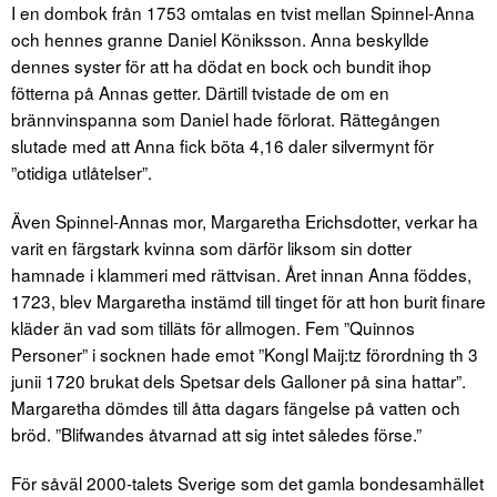
I en dombok från 1753 omtalas en tvist mellan Spinnel-Anna
och hennes granne Daniel Köniksson. Anna beskyllde
dennes syster för att ha dödat en bock och bundit ihop
fötterna på Annas getter. Därtill tvistade de om en
brännvinspanna som Daniel hade förlorat. Rättegången
slutade med att Anna fick böta 4,16 daler silvermynt för
”otidiga utlåtelser”.
Även Spinnel-Annas mor, Margaretha Erichsdotter, verkar ha
varit en färgstark kvinna som därför liksom sin dotter
hamnade i klammeri med rättvisan. Året innan Anna föddes,
1723, blev Margaretha instämd till tinget för att hon burit finare
kläder än vad som tilläts för allmogen. Fem ”Quinnos
Personer” i socknen hade emot ”Kongl Maij:tz förordning th 3
junii 1720 brukat dels Spetsar dels Galloner på sina hattar”.
Margaretha dömdes till åtta dagars fängelse på vatten och
bröd. ”Blifwandes åtvarnad att sig intet således förse.”
För såväl 2000-talets Sverige som det gamla bondesamhället