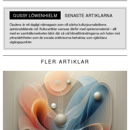
GUSSY LÖWENHIELM
SENASTE ARTIKLARNA
Opulens är ett dagligt nätmagasin som vill stärka kulturjournalistikens
opinionsbildande roll. Kulturartiklar samsas därför med opinionsmaterial – allt
med en samhällsmedveten blick där så väl klimatförändringarna och hoten mot
yttrandefriheten som de sociala orättvisorna betraktas som självklara
utgångspunkter.
FLER ARTIKLAR