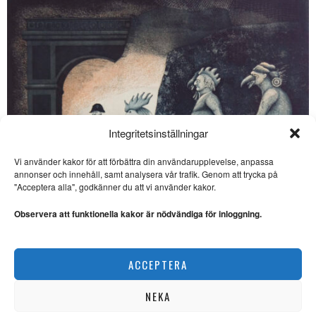
Integritetsinställningar
Vi använder kakor för att förbättra din användarupplevelse, anpassa
annonser och innehåll, samt analysera vår trafik. Genom att trycka på
SE ÄVEN
"Acceptera alla", godkänner du att vi använder kakor.
Gussy: “Vad vore livet
utan döden?”
Observera att funktionella kakor är nödvändiga för inloggning.
MUSIK & MÄNNISKOR.
Nyligen avled den
legendariske musikartisten
Ulf Eklund kombinerar kärvhet med värme
Pugh Rogefeldt.
ACCEPTERA
KONST
Veckans fredsdruva:
Bolaget
NEKA