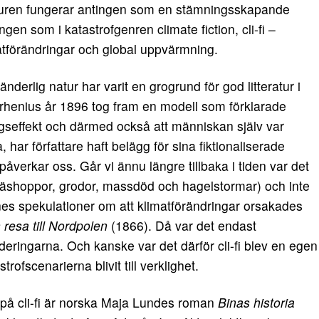
teraturen fungerar antingen som en stämningsskapande
ngen som i katastrofgenren climate fiction, cli-fi –
matförändringar och global uppvärmning.
ränderlig natur har varit en grogrund för god litteratur i
rhenius år 1896 tog fram en modell som förklarade
seffekt och därmed också att människan själv var
har författare haft belägg för sina fiktionaliserade
påverkar oss. Går vi ännu längre tillbaka i tiden var det
räshoppor, grodor, massdöd och hagelstormar) och inte
nes spekulationer om att klimatförändringar orsakades
resa till Nordpolen
(1866). Då var det endast
deringarna. Och kanske var det därför cli-fi blev en egen
trofscenarierna blivit till verklighet.
på cli-fi är norska Maja Lundes roman
Binas historia