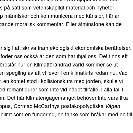
oss på sätt som vetenskapligt material och nyheter
op människor och kommunicera med känslor, tjänar
liggande moralisk kommentar. Eller åtminstone kan de
 sig i att skriva fram ekologiskt ekonomiska berättelser.
föder oss också är den som har ihjäl oss. Det finns ett
 föreslår hur en klimatförändrad värld kommer se ut i
 spegling av att vi lever i en klimatkris redan nu. Vad
m en komet stod i kollisionskurs med jorden, skulle vi
romanfigurer som inte vid något tillfälle, i alla fall i
tum. Det här klimatengagemanget behöver inte vara lika
s opus, Cormac McCarthys postakopolyptiska
Vägen
blimt som en fundering, en tanke som bråkar med en till