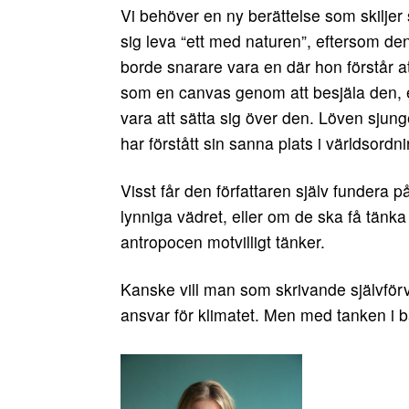
Vi behöver en ny berättelse som skiljer 
sig leva “ett med naturen”, eftersom den
borde snarare vara en där hon förstår a
som en canvas genom att besjäla den, e
vara att sätta sig över den. Löven sjunge
har förstått sin sanna plats i världsordn
Visst får den författaren själv fundera p
lynniga vädret, eller om de ska få tänk
antropocen motvilligt tänker.
Kanske vill man som skrivande självför
ansvar för klimatet. Men med tanken i