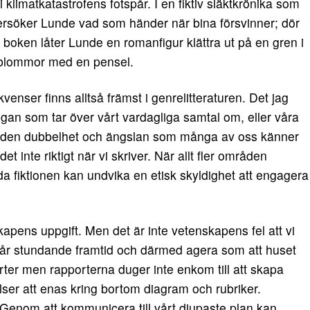
 klimatkatastrofens fotspår. I en fiktiv släktkrönika som
dersöker Lunde vad som händer när bina försvinner; dör
 boken låter Lunde en romanfigur klättra ut på en gren i
uktblommor med en pensel.
nser finns alltså främst i genrelitteraturen. Det jag
gan som tar över vårt vardagliga samtal om, eller våra
ts den dubbelhet och ängslan som många av oss känner
t inte riktigt när vi skriver. När allt fler områden
a fiktionen kan undvika en etisk skyldighet att engagera
apens uppgift. Men det är inte vetenskapens fel att vi
vår stundande framtid och därmed agera som att huset
ter men rapporterna duger inte enkom till att skapa
lser att enas kring bortom diagram och rubriker.
. Genom att kommunicera till vårt djupaste plan kan