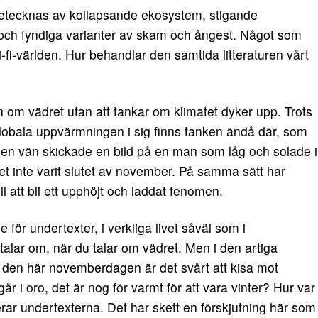
netecknas av kollapsande ekosystem, stigande
er och fyndiga varianter av skam och ångest. Något som
-fi-världen. Hur behandlar den samtida litteraturen vårt
n om vädret utan att tankar om klimatet dyker upp. Trots
globala uppvärmningen i sig finns tanken ändå där, som
 en vän skickade en bild på en man som låg och solade i
det inte varit slutet av november. På samma sätt har
ill att bli ett upphöjt och laddat fenomen.
 för undertexter, i verkliga livet såväl som i
 talar om, när du talar om vädret. Men i den artiga
t den här novemberdagen är det svårt att kisa mot
r i oro, det är nog för varmt för att vara vinter? Hur var
ar undertexterna. Det har skett en förskjutning här som