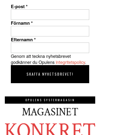
E-post
*
Förnamn
*
Efternamn
*
Genom att teckna nyhetsbrevet
godkänner du Opulens
integritetspolicy
.
OPULENS SYSTERMAGASIN