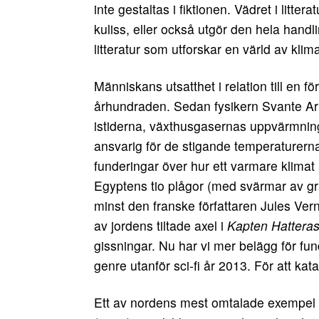
inte gestaltas i fiktionen. Vädret i lit
kuliss, eller också utgör den hela handli
litteratur som utforskar en värld av kli
Människans utsatthet i relation till en fö
århundraden. Sedan fysikern Svante Ar
istiderna, växthusgasernas uppvärmning
ansvarig för de stigande temperaturerna, 
funderingar över hur ett varmare klimat 
Egyptens tio plågor (med svärmar av g
minst den franske författaren Jules Ver
av jordens tiltade axel i
Kapten Hatteras 
gissningar. Nu har vi mer belägg för fun
genre utanför sci-fi år 2013. För att katas
Ett av nordens mest omtalade exempel 