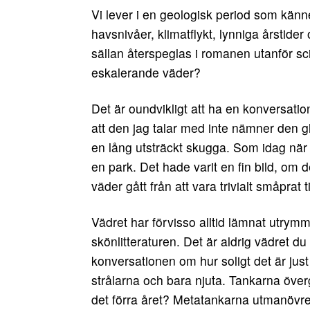
Vi lever i en geologisk period som kän
havsnivåer, klimatflykt, lynniga årstid
sällan återspeglas i romanen utanför sci
eskalerande väder?
Det är oundvikligt att ha en konversatio
att den jag talar med inte nämner den 
en lång utsträckt skugga. Som idag när
en park. Det hade varit en fin bild, om 
väder gått från att vara trivialt småprat t
Vädret har förvisso alltid lämnat utrymme
skönlitteraturen. Det är aldrig vädret du
konversationen om hur soligt det är jus
strålarna och bara njuta. Tankarna övergå
det förra året? Metatankarna utmanövrer