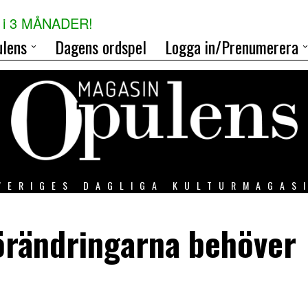
i 3 MÅNADER!
lens
Dagens ordspel
Logga in/Prenumerera
VERIGES DAGLIGA KULTURMAGAS
örändringarna behöver