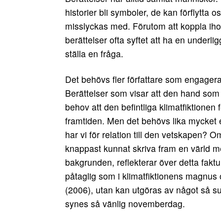
historier bli symboler, de kan förflytta 
misslyckas med. Förutom att koppla ih
berättelser ofta syftet att ha en under
ställa en fråga.
Det behövs fler författare som engagerar
Berättelser som visar att den hand som 
behov att den befintliga klimatfiktionen
framtiden. Men det behövs lika mycket en
har vi för relation till den vetskapen? O
knappast kunnat skriva fram en värld med 
bakgrunden, reflekterar över detta fak
påtaglig som i klimatfiktionens magnu
(2006), utan kan utgöras av något så su
synes så vänlig novemberdag.