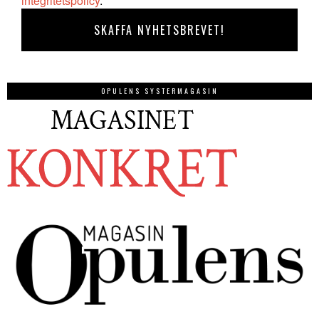
integritetspolicy
.
OPULENS SYSTERMAGASIN