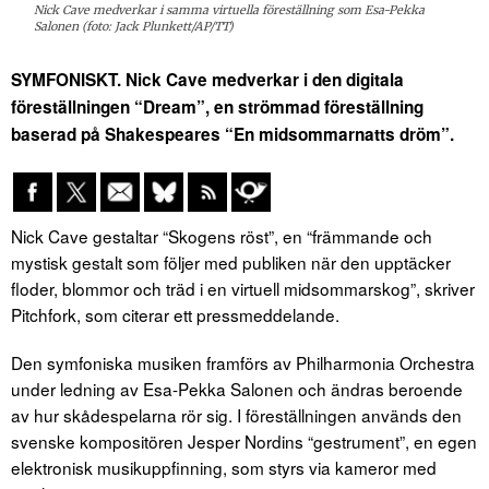
Nick Cave medverkar i samma virtuella föreställning som Esa-Pekka
Salonen (foto: Jack Plunkett/AP/TT)
SYMFONISKT. Nick Cave medverkar i den digitala
föreställningen “Dream”, en strömmad föreställning
baserad på Shakespeares “En midsommarnatts dröm”.
Nick Cave gestaltar “Skogens röst”, en “främmande och
mystisk gestalt som följer med publiken när den upptäcker
floder, blommor och träd i en virtuell midsommarskog”, skriver
Pitchfork, som citerar ett pressmeddelande.
Den symfoniska musiken framförs av Philharmonia Orchestra
under ledning av Esa-Pekka Salonen och ändras beroende
av hur skådespelarna rör sig. I föreställningen används den
svenske kompositören Jesper Nordins “gestrument”, en egen
elektronisk musikuppfinning, som styrs via kameror med