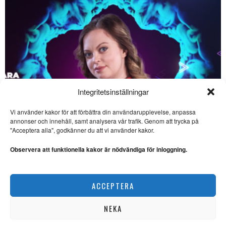
Integritetsinställningar
Vi använder kakor för att förbättra din användarupplevelse, anpassa
annonser och innehåll, samt analysera vår trafik. Genom att trycka på
SE ÄVEN
"Acceptera alla", godkänner du att vi använder kakor.
Thåström och Nick Cave
blir tecknade bästisar
Observera att funktionella kakor är nödvändiga för inloggning.
FIKTION. Joakim Thåström
och Nick Cave har aldrig
träffats, men
Saara Hermansson vill lyfta fram samisk kultur
ACCEPTERA
NYHETER
Östersjöfestival jubilerar
– utan Gergiev
NEKA
STRUKEN. Östersjöfestivalen
firar 20 år, med dirigenten och