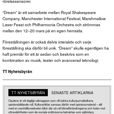
rörelsesensorer.
“Dream” är ett samarbete mellan Royal Shakespeare
Company, Manchester International Festival, Marshmallow
Laser Feast och Philharmonia Orchestra och strömmas
mellan den 12–20 mars på en egen hemsida.
Föreställningen är också delvis interaktiv och varje
föreställning ska därför bli unik. “Dream” skulle egentligen ha
haft premiär för ett år sedan och beskrivs som en
kombination av musik, teater och avancerad teknologi.
TT Nyhetsbyrån
TT NYHETSBYRÅN
SENASTE ARTIKLARNA
Opulens är ett dagligt nätmagasin som vill stärka kulturjournalistikens
opinionsbildande roll. Kulturartiklar samsas därför med opinionsmaterial – allt
med en samhällsmedveten blick där så väl klimatförändringarna och hoten mot
yttrandefriheten som de sociala orättvisorna betraktas som självklara