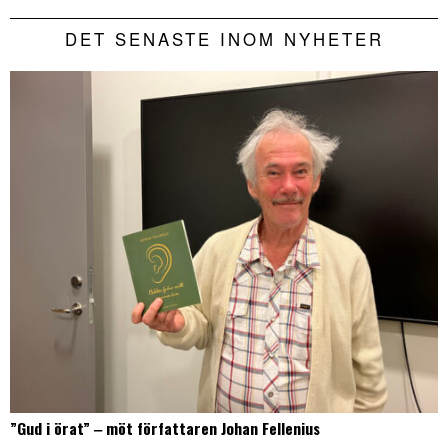
DET SENASTE INOM NYHETER
”Gud i örat” ‒ möt författaren Johan Fellenius