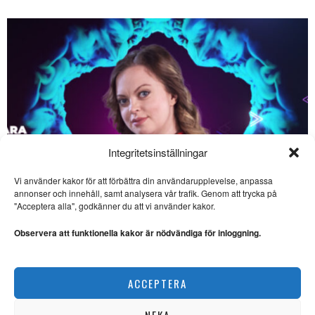
Integritetsinställningar
Vi använder kakor för att förbättra din användarupplevelse, anpassa
SE ÄVEN
annonser och innehåll, samt analysera vår trafik. Genom att trycka på
"Acceptera alla", godkänner du att vi använder kakor.
Liten festival firar 30 år
med stor filmkonst
Observera att funktionella kakor är nödvändiga för inloggning.
FILM. Ingela Brovik
rapporterar från Lilla
filmfestivalen i Båstad som
Saara Hermansson vill lyfta fram samisk kultur
ACCEPTERA
NYHETER
Per Månson skriver
mästerligt om rysk
historia
NEKA