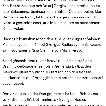
Esa-Pekka Salonen och Valerij Gergiev, med ambitionen att
uppmärksamma lösningar för en hållbar Östersjöregion. Men
Gergiev, som har hyllat Putin och dirigerat sin orkester på
ryska krigsskådeplatser, är alltså inte längre ett affischnamn
för festivalen.
Under jubileumskonserten den 31 augusti dirigerar Salonen
Mahlers symfoni nr 2 med Sveriges Radios symfoniorkester,
samt sopranerna Nina Stemme och Miah Persson.
Bland gästartisterna under festivalen märks också den
Grammy-belönade ensemblen Kremerata Baltica, den
isländske pianisten Vikingur Ólafsson och den franska
musikensemblen L’ Arpeggiata som håller sin barockkonsert i
Vasamuseet.
Den 27 augusti är det Sverigepremiär för Karin Rehnqvists
verk “Silent earth”. Det framförs av Sveriges Radios
symfoniorkester och Radiokören under ledning av dirigenten