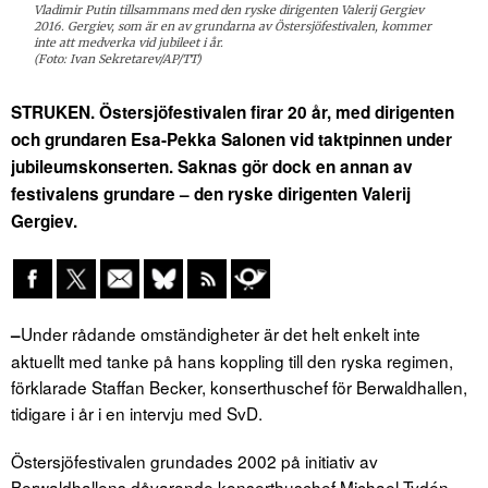
Vladimir Putin tillsammans med den ryske dirigenten Valerij Gergiev
2016. Gergiev, som är en av grundarna av Östersjöfestivalen, kommer
inte att medverka vid jubileet i år.
(Foto: Ivan Sekretarev/AP/TT)
STRUKEN. Östersjöfestivalen firar 20 år, med dirigenten
och grundaren Esa-Pekka Salonen vid taktpinnen under
jubileumskonserten. Saknas gör dock en annan av
festivalens grundare – den ryske dirigenten Valerij
Gergiev.
Under rådande omständigheter är det helt enkelt inte
–
aktuellt med tanke på hans koppling till den ryska regimen,
förklarade Staffan Becker, konserthuschef för Berwaldhallen,
tidigare i år i en intervju med SvD.
Östersjöfestivalen grundades 2002 på initiativ av
Berwaldhallens dåvarande konserthuschef Michael Tydén,