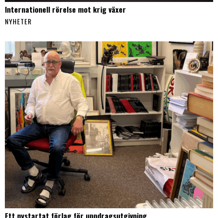
Internationell rörelse mot krig växer
NYHETER
Ett nystartat förlag för uppdragsutgivning