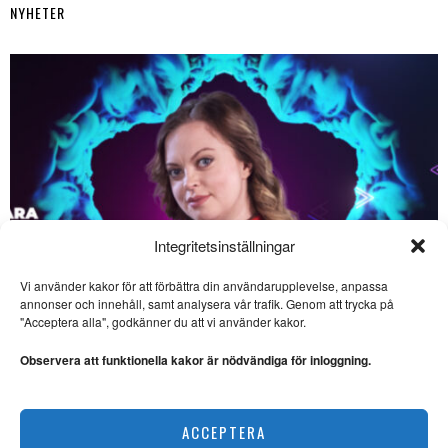
NYHETER
Integritetsinställningar
SE ÄVEN
Vi använder kakor för att förbättra din användarupplevelse, anpassa
annonser och innehåll, samt analysera vår trafik. Genom att trycka på
Pandemidebatten i
"Acceptera alla", godkänner du att vi använder kakor.
backspegeln – vilka
slutsatser kan vi dra?
Observera att funktionella kakor är nödvändiga för inloggning.
PANDEMIDEBATTEN. Erik
Svensson, biologiprofessor
vid Lunds universitet, ser med
Saara Hermansson vill lyfta fram samisk kultur
kritiskt
ACCEPTERA
NYHETER
Kulturministerns