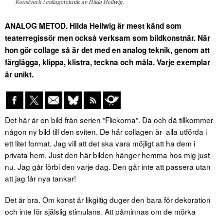
Konstverk i collageteknik av Hilda Hellwig.
ANALOG METOD. Hilda Hellwig är mest känd som
teaterregissör men också verksam som bildkonstnär. När
hon gör collage så är det med en analog teknik, genom att
färglägga, klippa, klistra, teckna och måla. Varje exemplar
är unikt.
Det här är en bild från serien ”Flickorna”. Då och då tillkommer
någon ny bild till den sviten. De här collagen är alla utförda i
ett litet format. Jag vill att det ska vara möjligt att ha dem i
privata hem. Just den här bilden hänger hemma hos mig just
nu. Jag går förbi den varje dag. Den går inte att passera utan
att jag får nya tankar!
Det är bra. Om konst är likgiltig duger den bara för dekoration
och inte för själslig stimulans. Att påminnas om de mörka