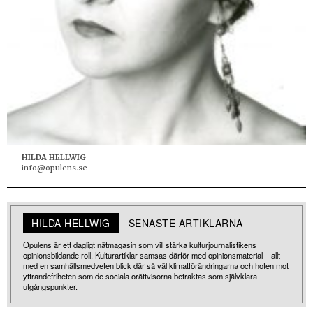
HILDA HELLWIG
info@opulens.se
HILDA HELLWIG
SENASTE ARTIKLARNA
Opulens är ett dagligt nätmagasin som vill stärka kulturjournalistikens
opinionsbildande roll. Kulturartiklar samsas därför med opinionsmaterial – allt
med en samhällsmedveten blick där så väl klimatförändringarna och hoten mot
yttrandefriheten som de sociala orättvisorna betraktas som självklara
utgångspunkter.