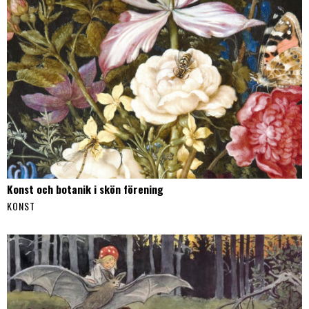
Konst och botanik i skön förening
KONST