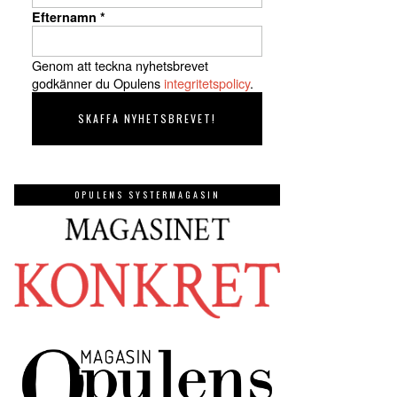
Efternamn
*
Genom att teckna nyhetsbrevet
godkänner du Opulens
integritetspolicy
.
OPULENS SYSTERMAGASIN