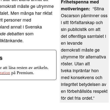
Frihetspenna med
demokrati måste ge utrymme
motiveringen:
“Stina
amtalet. Men många har riktat
Oscarson påminner oss
vit personer med
i sitt författarskap och
, bland annat i Svenska
sin publicistik om att
ade debatten
som
det offentliga samtalet i
liktänkande.
en levande
demokrati måste ge
utrymme för alternativa
s
röster. Utan att
r att läsa resten av artikeln.
tveka inpräntar hon
ration
på Premium.
med konsekvens och
integritet betydelsen av
en förbehållslös respekt
för det fria ordet.”