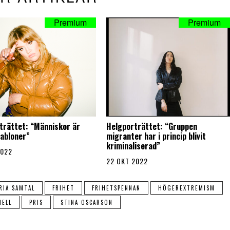
trättet: “Människor är
Helgporträttet: “Gruppen
habloner”
migranter har i princip blivit
kriminaliserad”
2022
22 OKT 2022
RIA SAMTAL
FRIHET
FRIHETSPENNAN
HÖGEREXTREMISM
NELL
PRIS
STINA OSCARSON