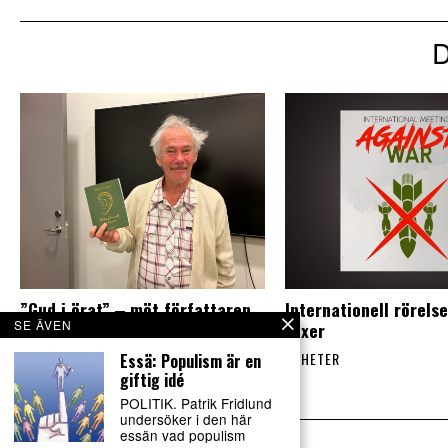
”Gud i örat” ‒ möt författaren
Internationell rörels
SE ÄVEN
Johan Fellenius
växer
NYHETER
NYHETER
Essä: Populism är en
giftig idé
POLITIK. Patrik Fridlund
undersöker i den här
essän vad populism