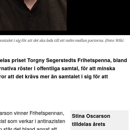
mtalet i sig för att det ska leda till ett möte mellan parterna. (Foto: Wiki
las priset Torgny Segerstedts Frihetspenna, bland
nativa röster i offentliga samtal, för att minska
r att det krävs mer än samtalet i sig för att
arson vinner Frihetspennan,
Stina Oscarson
icist som verkar i antinazisten
tilldelas årets
 står det bland annat att