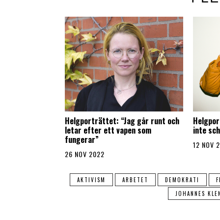
Helgporträttet: “Jag går runt och
Helgpor
letar efter ett vapen som
inte sc
fungerar”
12 NOV 
26 NOV 2022
AKTIVISM
ARBETET
DEMOKRATI
F
JOHANNES KLE