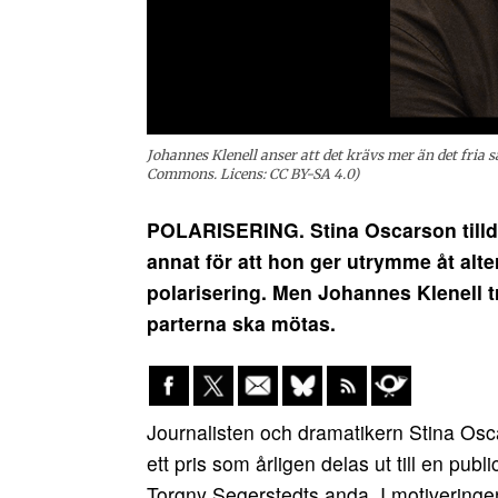
Johannes Klenell anser att det krävs mer än det fria sa
Commons. Licens: CC BY-SA 4.0)
POLARISERING. Stina Oscarson tillde
annat för att hon ger utrymme åt alter
polarisering. Men Johannes Klenell tro
parterna ska mötas.
Journalisten och dramatikern Stina Osc
ett pris som årligen delas ut till en publ
Torgny Segerstedts anda. I motiveringen