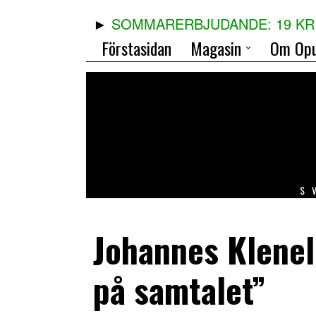
SOMMARERBJUDANDE: 19 KR 
Förstasidan
Magasin
Om Opu
S
Johannes Klenell
på samtalet”