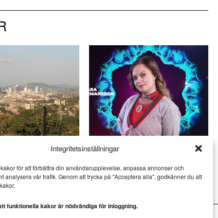
R
Integritetsinställningar
get mot HBTQ+
Saara Hermansson vill lyfta
undergroundmusiken i
fram samisk kultur
kakor för att förbättra din användarupplevelse, anpassa annonser och
NYHETER
mt analysera vår trafik. Genom att trycka på "Acceptera alla", godkänner du att
kakor.
t funktionella kakor är nödvändiga för inloggning.