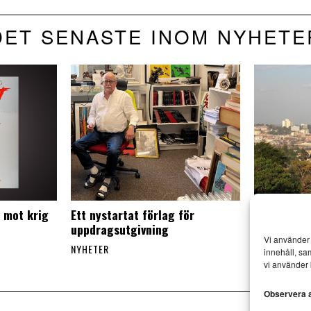
DET SENASTE INOM NYHETE
e mot krig
Ett nystartat förlag för
Lagförsla
uppdragsutgivning
påverkar 
Vi använder 
Uganda
NYHETER
innehåll, sa
NYHETER
vi använder 
Observera at