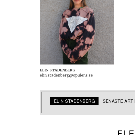
ELIN STADENBERG
elin.stadenberg@opulens.se
ELIN STADENBERG
SENASTE ART
FLE