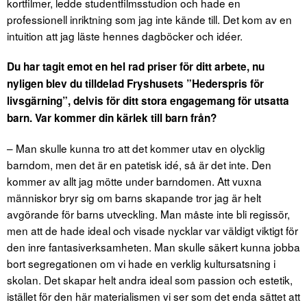
kortfilmer, ledde studentfilmsstudion och hade en
professionell inriktning som jag inte kände till. Det kom av en
intuition att jag läste hennes dagböcker och idéer.
Du har tagit emot en hel rad priser för ditt arbete, nu
nyligen blev du tilldelad Fryshusets ”Hederspris för
livsgärning”, delvis för ditt stora engagemang för utsatta
barn. Var kommer din kärlek till barn från?
– Man skulle kunna tro att det kommer utav en olycklig
barndom, men det är en patetisk idé, så är det inte. Den
kommer av allt jag mötte under barndomen. Att vuxna
människor bryr sig om barns skapande tror jag är helt
avgörande för barns utveckling. Man måste inte bli regissör,
men att de hade ideal och visade nycklar var väldigt viktigt för
den inre fantasiverksamheten. Man skulle säkert kunna jobba
bort segregationen om vi hade en verklig kultursatsning i
skolan. Det skapar helt andra ideal som passion och estetik,
istället för den här materialismen vi ser som det enda sättet att