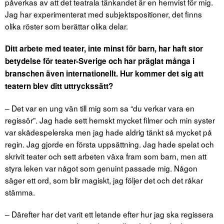
påverkas av att det teatrala tänkandet är en hemvist för mig.
Jag har experimenterat med subjektspositioner, det finns
olika röster som berättar olika delar.
Ditt arbete med teater, inte minst för barn, har haft stor
betydelse för teater-Sverige och har präglat många i
branschen även internationellt. Hur kommer det sig att
teatern blev ditt uttryckssätt?
– Det var en ung vän till mig som sa “du verkar vara en
regissör”. Jag hade sett hemskt mycket filmer och min syster
var skådespelerska men jag hade aldrig tänkt så mycket på
regin. Jag gjorde en första uppsättning. Jag hade spelat och
skrivit teater och sett arbeten växa fram som barn, men att
styra leken var något som genuint passade mig. Någon
säger ett ord, som blir magiskt, jag följer det och det råkar
stämma.
– Därefter har det varit ett letande efter hur jag ska regissera