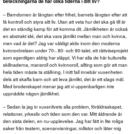
beteckningarna de här olika tiderna i ditt liv?
– Barndomen är längtan efter frihet, barnets längtan efter att
få kontroll och styra sitt liv. Utan att veta hur det ska gå till är
det en ständig kamp för att komma dit. Jämlikheten är också
en abstrakt idé, det ska vara jämlikt mellan man och kvinna,
men vad är det? Jag var väldigt aktiv inom den moderna
kvinnorörelsen under 70-, 80- och 90-talet, ett rättviseprojekt
som egentligen aldrig har släppt. Vi har alla de här kulturella
skillnaderna, mansroll och kvinnoroll, allting som gör att man
hela tiden måste ta ställning. I mitt fall innebär vuxenheten
dels att skaffa barn och att leva jämlikt, det är ett slags mål.
Med broderskapet menar jag att vi uppenbarligen inte
uppnådde någon jämlikhet.
– Sedan la jag in vuxenlivets alla problem, föräldraskapet,
relationer, yrkesliv och tiden som den var. Mitt åldrande är
den sista delen, en nu-upplevelse. Jag har fått in lite roliga
saker från teatern, scenanvisningar, rollistor och låter mig