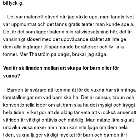
bli lycklig.
– Det var materiellt påvert när jag växte upp, men fanatsilivet
var uppmuntrat och det fanns gratis teater man kunde spela.
Det är det som ligger bakom min rättvisesatsning här, det är
vansinnigt slöseri med det uppväxande släktet att inte ge
dem alla ingångar till spännande berättelser och liv i alla
former. Mer Thåström på dagis, brukar jag säga.
Vad är skillnaden mellan att skapa för barn eller för
vuxna?
– Barnen är svårare att komma åt för de vuxna har så många
föreställningar om vad barn ska ha. Det är censur, tabun och
konventionella idéer om att barn ska ha det mysigt och tryggt
hela tiden, vilket gör att de aldrig får veta att vi också anser att
världen är väldigt orättvis och märklig. Man måste lära sig att
undvika vissa saker men man kan inte ljuga om dem hela
tiden, vuxna ljuger väldigt mycket för barn och barnen är i