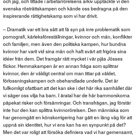
och jag, och tittade i arbetarrörelsens arkiv upptäckte vi den
svenska rösträttskampen och kände oss bedragna på den
inspirerande rättighetskamp som vi har drivit.
– Dramatik var ett bra sätt att få syn på inre problematik som
pornografi, kärleksföreställningar, kvinnor och män, konflikter
och familjen, men även den politiska kampen, hur bundna
kvinnor har varit vid sina män och haft svårt att frigöra sina
idéer från dem. Det framgår rätt mycket i vår pjäs Jösses
flickor. Hemmakampen är en annan fråga som splittrar
kvinnor, den är väldigt central om man tittar på våldet,
förlossningskampen och obehandlade underliv. Det är
fullkomligt ofattbart att det kan ske i det här rika samhället där
vi säger oss vilja ha barn. I åratal har de här barnmorskorna
påpekat risker och försämringar. Och transfrågan, jag förstår
inte hur den kan splittra kvinnorörelsen. Den människa som
har genomgått en könskorrigering har gått en lång väg för att
uppnå sin identitet, hur vi ens kan ha en synpunkt på det?
Men det var roligt att försöka definiera vad vi har gemensamt,