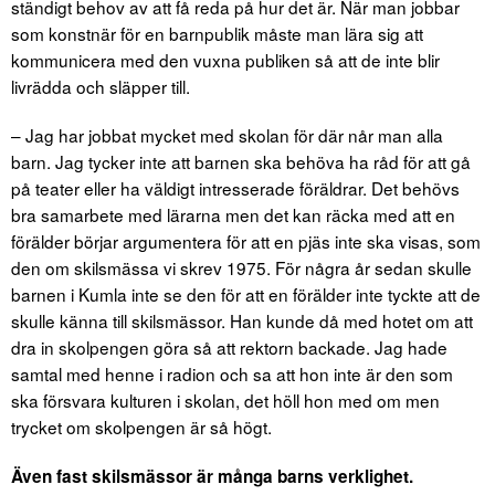
ständigt behov av att få reda på hur det är. När man jobbar
som konstnär för en barnpublik måste man lära sig att
kommunicera med den vuxna publiken så att de inte blir
livrädda och släpper till.
– Jag har jobbat mycket med skolan för där når man alla
barn. Jag tycker inte att barnen ska behöva ha råd för att gå
på teater eller ha väldigt intresserade föräldrar. Det behövs
bra samarbete med lärarna men det kan räcka med att en
förälder börjar argumentera för att en pjäs inte ska visas, som
den om skilsmässa vi skrev 1975. För några år sedan skulle
barnen i Kumla inte se den för att en förälder inte tyckte att de
skulle känna till skilsmässor. Han kunde då med hotet om att
dra in skolpengen göra så att rektorn backade. Jag hade
samtal med henne i radion och sa att hon inte är den som
ska försvara kulturen i skolan, det höll hon med om men
trycket om skolpengen är så högt.
Även fast skilsmässor är många barns verklighet.