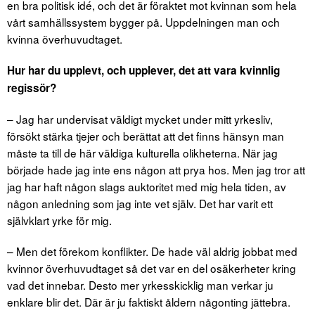
en bra politisk idé, och det är föraktet mot kvinnan som hela
vårt samhällssystem bygger på. Uppdelningen man och
kvinna överhuvudtaget.
Hur har du upplevt, och upplever, det att vara kvinnlig
regissör?
– Jag har undervisat väldigt mycket under mitt yrkesliv,
försökt stärka tjejer och berättat att det finns hänsyn man
måste ta till de här väldiga kulturella olikheterna. När jag
började hade jag inte ens någon att prya hos. Men jag tror att
jag har haft någon slags auktoritet med mig hela tiden, av
någon anledning som jag inte vet själv. Det har varit ett
självklart yrke för mig.
– Men det förekom konflikter. De hade väl aldrig jobbat med
kvinnor överhuvudtaget så det var en del osäkerheter kring
vad det innebar. Desto mer yrkesskicklig man verkar ju
enklare blir det. Där är ju faktiskt åldern någonting jättebra.