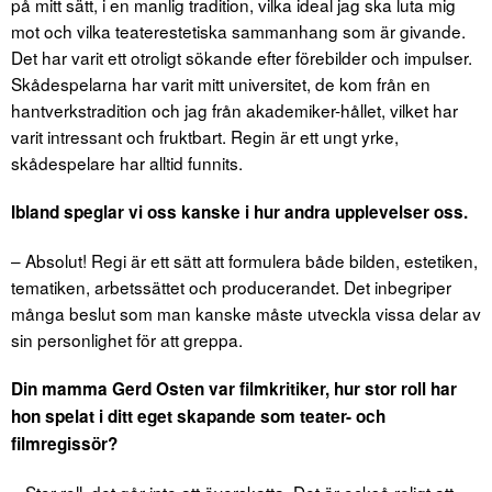
på mitt sätt, i en manlig tradition, vilka ideal jag ska luta mig
mot och vilka teaterestetiska sammanhang som är givande.
Det har varit ett otroligt sökande efter förebilder och impulser.
Skådespelarna har varit mitt universitet, de kom från en
hantverkstradition och jag från akademiker-hållet, vilket har
varit intressant och fruktbart. Regin är ett ungt yrke,
skådespelare har alltid funnits.
Ibland speglar vi oss kanske i hur andra upplevelser oss.
– Absolut! Regi är ett sätt att formulera både bilden, estetiken,
tematiken, arbetssättet och producerandet. Det inbegriper
många beslut som man kanske måste utveckla vissa delar av
sin personlighet för att greppa.
Din mamma Gerd Osten var filmkritiker, hur stor roll har
hon spelat i ditt eget skapande som teater- och
filmregissör?
– Stor roll, det går inte att överskatta. Det är också roligt att