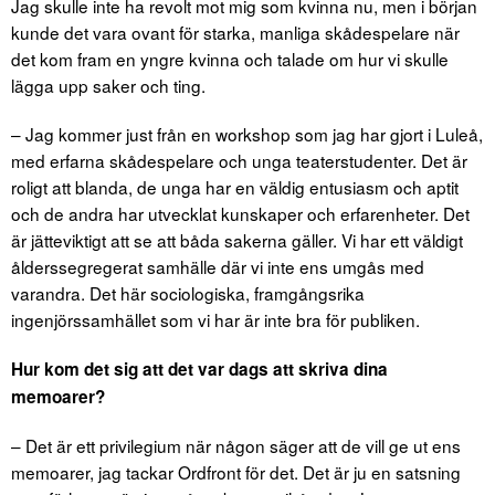
Jag skulle inte ha revolt mot mig som kvinna nu, men i början
kunde det vara ovant för starka, manliga skådespelare när
det kom fram en yngre kvinna och talade om hur vi skulle
lägga upp saker och ting.
– Jag kommer just från en workshop som jag har gjort i Luleå,
med erfarna skådespelare och unga teaterstudenter. Det är
roligt att blanda, de unga har en väldig entusiasm och aptit
och de andra har utvecklat kunskaper och erfarenheter. Det
är jätteviktigt att se att båda sakerna gäller. Vi har ett väldigt
ålderssegregerat samhälle där vi inte ens umgås med
varandra. Det här sociologiska, framgångsrika
ingenjörssamhället som vi har är inte bra för publiken.
Hur kom det sig att det var dags att skriva dina
memoarer?
– Det är ett privilegium när någon säger att de vill ge ut ens
memoarer, jag tackar Ordfront för det. Det är ju en satsning