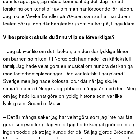
som förlaget gör, jag måste komma ihåg det. Jag tror att
forskning och konst blir av om man har förtroende för någon.
Jag mötte Viveka Bandler på 70-talet som sa här har du en
teater, gör nu den där barnteatern som du tror på, Unga klara.
Vilket projekt skulle du ännu vilja se förverkligat?
– Jag skriver lite om det i boken, om den där lyckliga filmen
om barnen som kom till Norge och hamnade i en kärleksfull
familj. Jag hade velat göra en musikal om hur bra det kan gå
med fosterhemsplaceringar. Den var faktiskt finansierad i
Sverige men jag hade kolossal otur där när jag skulle
samarbete med Norge. Jag jobbade många år med den. Men
om jag hade kunnat göra en lycklig historia som var lika
lycklig som Sound of Music.
– Det är många saker jag har velat göra som jag inte har fått
göra, som western. Jag vet att jag hade kunnat göra det men
ingen trodde på att jag kunde det då. Så jag gjorde Bröderna
Mozart, men jag hade velat prova att göra en western med