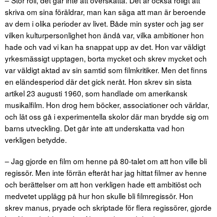
skriva om sina föräldrar, man kan säga att man är beroende
av dem i olika perioder av livet. Både min syster och jag ser
vilken kulturpersonlighet hon ändå var, vilka ambitioner hon
hade och vad vi kan ha snappat upp av det. Hon var väldigt
yrkesmässigt upptagen, borta mycket och skrev mycket och
var väldigt aktad av sin samtid som filmkritiker. Men det finns
en eländesperiod där det gick neråt. Hon skrev sin sista
artikel 23 augusti 1960, som handlade om amerikansk
musikalfilm. Hon drog hem böcker, associationer och världar,
och lät oss gå i experimentella skolor där man brydde sig om
barns utveckling. Det går inte att underskatta vad hon
verkligen betydde.
– Jag gjorde en film om henne på 80-talet om att hon ville bli
regissör. Men inte förrän efteråt har jag hittat filmer av henne
och berättelser om att hon verkligen hade ett ambitiöst och
medvetet upplägg på hur hon skulle bli filmregissör. Hon
skrev manus, pryade och skriptade för flera regissörer, gjorde