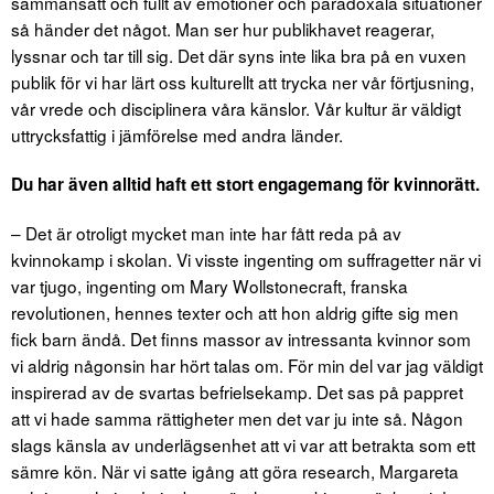
sammansatt och fullt av emotioner och paradoxala situationer
så händer det något. Man ser hur publikhavet reagerar,
lyssnar och tar till sig. Det där syns inte lika bra på en vuxen
publik för vi har lärt oss kulturellt att trycka ner vår förtjusning,
vår vrede och disciplinera våra känslor. Vår kultur är väldigt
uttrycksfattig i jämförelse med andra länder.
Du har även alltid haft ett stort engagemang för kvinnorätt.
– Det är otroligt mycket man inte har fått reda på av
kvinnokamp i skolan. Vi visste ingenting om suffragetter när vi
var tjugo, ingenting om Mary Wollstonecraft, franska
revolutionen, hennes texter och att hon aldrig gifte sig men
fick barn ändå. Det finns massor av intressanta kvinnor som
vi aldrig någonsin har hört talas om. För min del var jag väldigt
inspirerad av de svartas befrielsekamp. Det sas på pappret
att vi hade samma rättigheter men det var ju inte så. Någon
slags känsla av underlägsenhet att vi var att betrakta som ett
sämre kön. När vi satte igång att göra research, Margareta