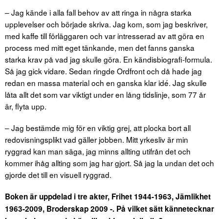
– Jag kände i alla fall behov av att ringa in några starka
upplevelser och började skriva. Jag kom, som jag beskriver,
med kaffe till förläggaren och var intresserad av att göra en
process med mitt eget tänkande, men det fanns ganska
starka krav på vad jag skulle göra. En kändisbiografi-formula.
Så jag gick vidare. Sedan ringde Ordfront och då hade jag
redan en massa material och en ganska klar idé. Jag skulle
låta allt det som var viktigt under en lång tidslinje, som 77 år
är, flyta upp.
– Jag bestämde mig för en viktig grej, att plocka bort all
redovisningsplikt vad gäller jobben. Mitt yrkesliv är min
ryggrad kan man säga, jag minns allting utifrån det och
kommer ihåg allting som jag har gjort. Så jag la undan det och
gjorde det till en visuell ryggrad.
Boken är uppdelad i tre akter, Frihet 1944-1963, Jämlikhet
1963-2009, Broderskap 2009 -. På vilket sätt kännetecknar