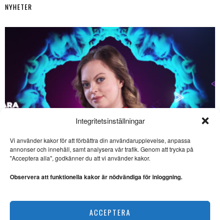
NYHETER
Integritetsinställningar
Vi använder kakor för att förbättra din användarupplevelse, anpassa
SE ÄVEN
annonser och innehåll, samt analysera vår trafik. Genom att trycka på
"Acceptera alla", godkänner du att vi använder kakor.
Torgny Karnstedts
självbiografi övertygar
Observera att funktionella kakor är nödvändiga för inloggning.
SJÄLVBIOGRAFI. Bo
Bjelvehammar har med stor
behållning läst ”Upptakten –
Saara Hermansson vill lyfta fram samisk kultur
ACCEPTERA
NYHETER
Sevärda havsäventyr på