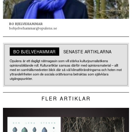
BO BJELVEHAMMAR
bobjelvehammar@opulens.se
BO BJELVEHAMMAR
SENASTE ARTIKLARNA
Opulens är ett dagligt nätmagasin som vill stärka kulturjournalistikens
opinionsbildande roll. Kulturartiklar samsas därför med opinionsmaterial – allt
med en samhällsmedveten blick där så väl klimatförändringarna och hoten mot
yttrandefriheten som de sociala orättvisorna betraktas som självklara
utgångspunkter.
FLER ARTIKLAR