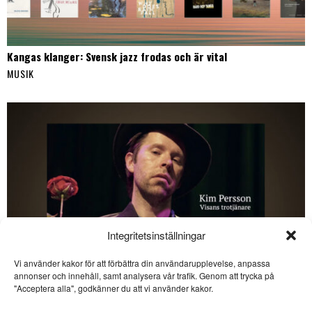
Kangas klanger: Svensk jazz frodas och är vital
MUSIK
Integritetsinställningar
Vi använder kakor för att förbättra din användarupplevelse, anpassa
SE ÄVEN
annonser och innehåll, samt analysera vår trafik. Genom att trycka på
"Acceptera alla", godkänner du att vi använder kakor.
Kangas klanger: Svensk
jazz frodas och är vital