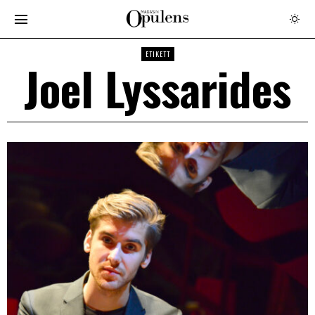
ETIKETT
Joel Lyssarides