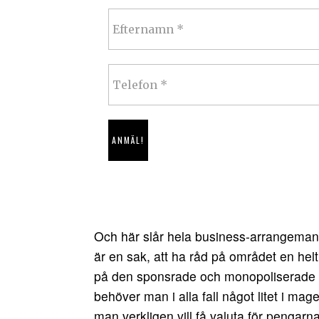
Och här slår hela business-arrangeman
är en sak, att ha råd på området en hel
på den sponsrade och monopoliserade öl
behöver man i alla fall något litet i m
man verkligen vill få valuta för pengarn