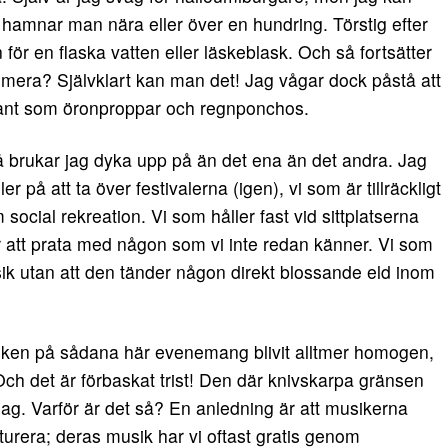
hamnar man nära eller över en hundring. Törstig efter
n för en flaska vatten eller läskeblask. Och så fortsätter
sumera? Självklart kan man det! Jag vågar dock påstå att
sådant som öronproppar och regnponchos.
då brukar jag dyka upp på än det ena än det andra. Jag
 på att ta över festivalerna (igen), vi som är tillräckligt
social rekreation. Vi som håller fast vid sittplatserna
r att prata med någon som vi inte redan känner. Vi som
k utan att den tänder någon direkt blossande eld inom
liken på sådana här evenemang blivit alltmer homogen,
ch det är förbaskat trist! Den där knivskarpa gränsen
g. Varför är det så? En anledning är att musikerna
turera; deras musik har vi oftast gratis genom