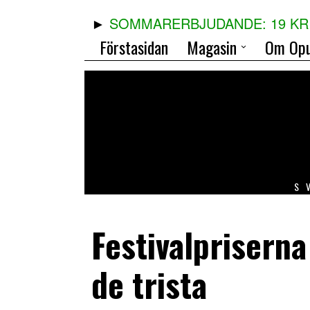
SOMMARERBJUDANDE: 19 KR 
Förstasidan
Magasin
Om Opu
S
Festivalpriserna
de trista