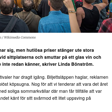
sen / Wikimedia Commons
sig, men hutlösa priser stänger ute stora
vid sittplatserna och smuttar på ett glas vin och
 inte redan känner, skriver Linda Bönström.
aler har dragit igång. Biljettsläppen haglar, reklamen
piöst köpsugna. Nog för att vi tenderar att vara det året
d soliga sommarkvällar där man får tillfälle att var
det känt för sitt svårmod ett litet uppsving på