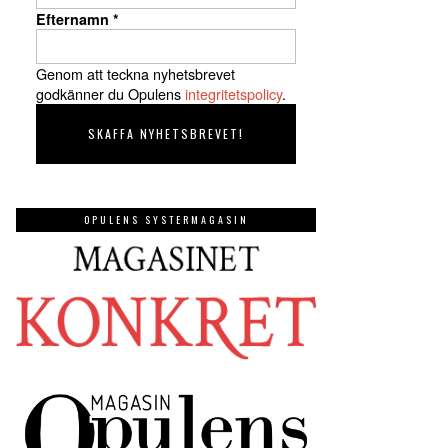
Efternamn
*
Genom att teckna nyhetsbrevet
godkänner du Opulens
integritetspolicy
.
OPULENS SYSTERMAGASIN