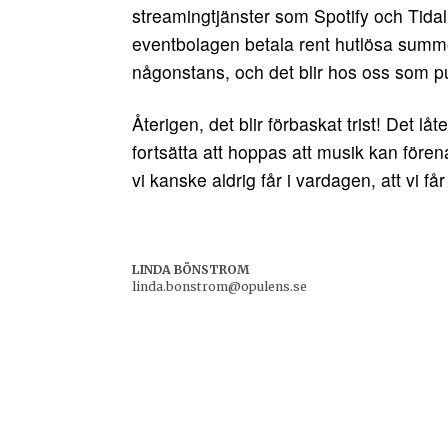
streamingtjänster som Spotify och Tidal,
eventbolagen betala rent hutlösa summor 
någonstans, och det blir hos oss som pu
Återigen, det blir förbaskat trist! Det l
fortsätta att hoppas att musik kan före
vi kanske aldrig får i vardagen, att vi få
LINDA BÖNSTROM
linda.bonstrom@opulens.se