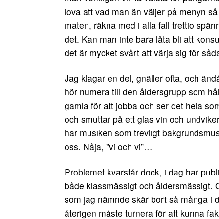
lova att vad man än väljer på menyn så 
maten, räkna med i alla fall trettio spän
det. Kan man inte bara låta bli att kon
det är mycket svårt att värja sig för 
Jag klagar en del, gnäller ofta, och än
hör numera till den åldersgrupp som håller
gamla för att jobba och ser det hela som 
och smuttar på ett glas vin och undvike
har musiken som trevligt bakgrundsmusi
oss. Nåja, ”vi och vi”…
Problemet kvarstår dock, i dag har pub
både klassmässigt och åldersmässigt. O
som jag nämnde skär bort så många i da
återigen måste turnera för att kunna fak