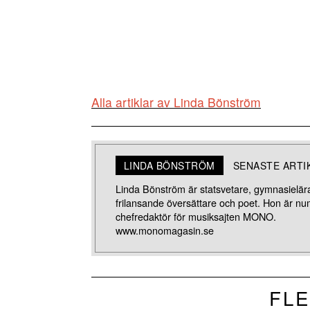
Alla artiklar av Linda Bönström
LINDA BÖNSTRÖM
SENASTE ARTI
Linda Bönström är statsvetare, gymnasielär
frilansande översättare och poet. Hon är n
chefredaktör för musiksajten MONO.
www.monomagasin.se
FLE