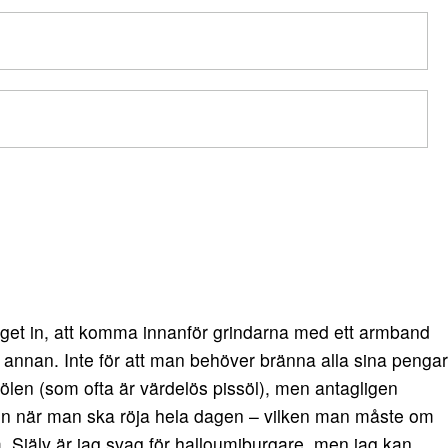
get in, att komma innanför grindarna med ett armband
t annan. Inte för att man behöver bränna alla sina pengar
en (som ofta är värdelös pissöl), men antagligen
agen när man ska röja hela dagen – vilken man måste om
a. Själv är jag svag för halloumiburgare, men jag kan