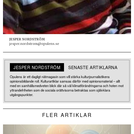
JESPER NORDSTRÖM
jesper.nordstrom@opulens.se
JESPER NORDSTRÖM
SENASTE ARTIKLARNA
Opulens är ett dagligt nätmagasin som vill stärka kulturjournalistikens
opinionsbildande roll. Kulturartiklar samsas därför med opinionsmaterial – allt
med en samhällsmedveten blick där så väl klimatförändringarna och hoten mot
yttrandefriheten som de sociala orättvisorna betraktas som självklara
utgångspunkter.
FLER ARTIKLAR