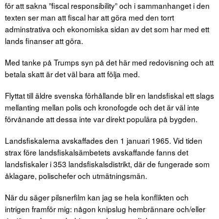
för att sakna ”fiscal responsibility” och i sammanhanget i den
texten ser man att fiscal har att göra med den torrt
adminstrativa och ekonomiska sidan av det som har med ett
lands finanser att göra.
Med tanke på Trumps syn på det här med redovisning och att
betala skatt är det väl bara att följa med.
Flyttat till äldre svenska förhållande blir en landsfiskal ett slags
mellanting mellan polis och kronofogde och det är väl inte
förvånande att dessa inte var direkt populära på bygden.
Landsfiskalerna avskaffades den 1 januari 1965. Vid tiden
strax före landsfiskalsämbetets avskaffande fanns det
landsfiskaler i 353 landsfiskalsdistrikt, där de fungerade som
åklagare, polischefer och utmätningsmän.
När du säger pilsnerfilm kan jag se hela konflikten och
intrigen framför mig: någon knipslug hembrännare och/eller