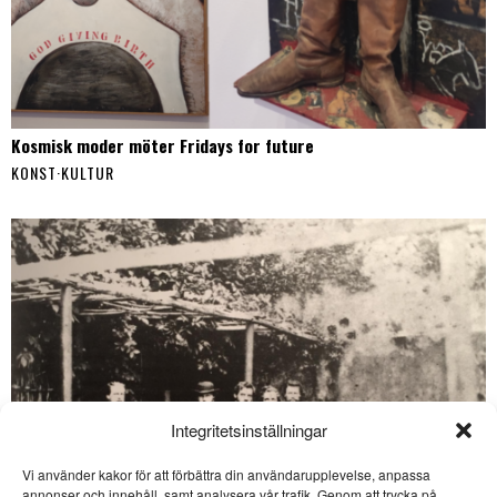
Kosmisk moder möter Fridays for future
KONST
·
KULTUR
Integritetsinställningar
Vi använder kakor för att förbättra din användarupplevelse, anpassa
SE ÄVEN
annonser och innehåll, samt analysera vår trafik. Genom att trycka på