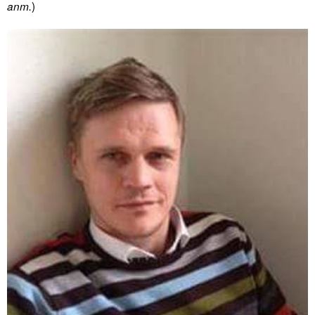
)
anm.