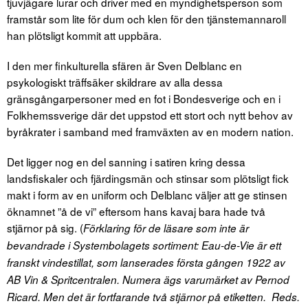
tjuvjägare lurar och driver med en myndighetsperson som
framstår som lite för dum och klen för den tjänstemannaroll
han plötsligt kommit att uppbära.
I den mer finkulturella sfären är Sven Delblanc en
psykologiskt träffsäker skildrare av alla dessa
gränsgångarpersoner med en fot i Bondesverige och en i
Folkhemssverige där det uppstod ett stort och nytt behov av
byråkrater i samband med framväxten av en modern nation.
Det ligger nog en del sanning i satiren kring dessa
landsfiskaler och fjärdingsmän och stinsar som plötsligt fick
makt i form av en uniform och Delblanc väljer att ge stinsen
öknamnet ”å de vi” eftersom hans kavaj bara hade två
stjärnor på sig. (
Förklaring för de läsare som inte är
bevandrade i Systembolagets sortiment: Eau-de-Vie är ett
franskt vindestillat, som lanserades första gången 1922 av
AB Vin & Spritcentralen. Numera ägs varumärket av Pernod
Ricard. Men det är fortfarande två stjärnor på etiketten. Reds.