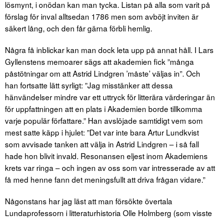
lösmynt, i onödan kan man tycka. Listan på alla som varit på
förslag för inval alltsedan 1786 men som avböjt inviten är
säkert lång, och den får gärna förbli hemlig.
Några få inblickar kan man dock leta upp på annat håll. I Lars
Gyllenstens memoarer sägs att akademien fick ”många
påstötningar om att Astrid Lindgren ’måste’ väljas in”. Och
han fortsatte lätt syrligt: ”Jag misstänker att dessa
hänvändelser mindre var ett uttryck för litterära värderingar än
för uppfattningen att en plats i Akademien borde tillkomma
varje populär författare.” Han avslöjade samtidigt vem som
mest satte käpp i hjulet: ”Det var inte bara Artur Lundkvist
som avvisade tanken att välja in Astrid Lindgren – i så fall
hade hon blivit invald. Resonansen eljest inom Akademiens
krets var ringa – och ingen av oss som var intresserade av att
få med henne fann det meningsfullt att driva frågan vidare.”
Någonstans har jag läst att man försökte övertala
Lundaprofessorn i litteraturhistoria Olle Holmberg (som visste