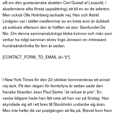
allt om den gustavianske skalden Carl Gustaf af Leopold, i
akademiens allra första uppsättning) att bli en av de aderton.
Men också Olle Holmberg tackade nej. Han och Astrid
Lindgren var i stället medlemmar av en krets som är dubbelt
så exklusiv eftersom den är hälften så stor: Samfundet De
Nio. Om denna sammanslutnings kloka kvinnor och män som
verkar ha roligt samman skrev Inge Jonsson en intressant
hundraårskrönika för fem år sedan.
[CONTACT_FORM_TO_EMAIL id=”2″]
I New York Times för den 22 oktober kommenteras ett annat
nej tack. På den dagen för femtiofyra år sedan sade den
franske filosofen Jean Paul Sartre ”Je refuse le prix”. En
vecka tidigare hade han fått veta att han var på förslag. Han
skyndade sig att i ett brev till Stockholm undanbe sig äran.
Men inte heller då var postgången att lita på. Brevet kom fram