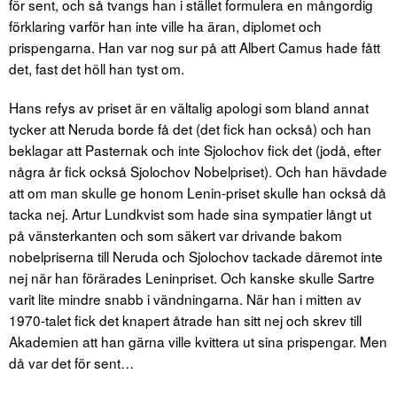
för sent, och så tvangs han i stället formulera en mångordig
förklaring varför han inte ville ha äran, diplomet och
prispengarna. Han var nog sur på att Albert Camus hade fått
det, fast det höll han tyst om.
Hans refys av priset är en vältalig apologi som bland annat
tycker att Neruda borde få det (det fick han också) och han
beklagar att Pasternak och inte Sjolochov fick det (jodå, efter
några år fick också Sjolochov Nobelpriset). Och han hävdade
att om man skulle ge honom Lenin-priset skulle han också då
tacka nej. Artur Lundkvist som hade sina sympatier långt ut
på vänsterkanten och som säkert var drivande bakom
nobelpriserna till Neruda och Sjolochov tackade däremot inte
nej när han förärades Leninpriset. Och kanske skulle Sartre
varit lite mindre snabb i vändningarna. När han i mitten av
1970-talet fick det knapert åtrade han sitt nej och skrev till
Akademien att han gärna ville kvittera ut sina prispengar. Men
då var det för sent…