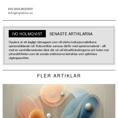
IVO HOLMQVIST
info@opulens.se
IVO HOLMQVIST
SENASTE ARTIKLARNA
Opulens är ett dagligt nätmagasin som vill stärka kulturjournalistikens
opinionsbildande roll. Kulturartiklar samsas därför med opinionsmaterial – allt
med en samhällsmedveten blick där så väl klimatförändringarna och hoten mot
yttrandefriheten som de sociala orättvisorna betraktas som självklara
utgångspunkter.
FLER ARTIKLAR