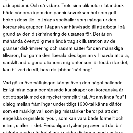
aidsepidemi. Och så vidare. Trots sina olikheter slutar dock
båda sönerna inom den pachinkoverksamhet som gett
boken dess titel: ett slags spelhallar som många ur den
koreanska gruppen i Japan var hänvisade till att arbeta i på
grund av den diskriminering de utsattes för. Det är en
måhända övertydlig men ändå tragisk illustration av de
gränser diskriminering och rasism sätter för den mänskliga
tillvaron, hur gärna den liberala ideologin än vill hävda att alla,
särskilt andra generationens migranter som är födda i landet,
kan bli vad de vill, bara de jobbar ”hårt nog”.
Vad gäller översättningen känns även den något haltande.
Enligt mina egna begränsade kunskaper om koreanska är
det ett språk med ett mycket formellt tilltal. Att använda ”du” i
dialog mellan främlingar under tidigt 1900-tal känns därför
som ett märkligt val, som jag misstänker beror på att det
engelska originalets ”you”, som kan vara både formellt och
intimt, ställer till det. Personligen tycker jag även att det blir
distraherande när författare kryddar dialogen med enstaka