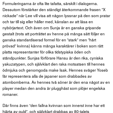
Formuleringarna är ofta lite tafatta, särskilt i dialogerna.
Dessutom förstärker den ständigt återkommande frasen ”X
nickade” när Lee vill visa att någon lyssnar på den som pratar
och tar till sig eller håller med, känslan av att läsa en
nybörjartext. Och även om Sunja är en ganska gripande
gestalt (trots att porträttet av henne på många sätt följer en
ganska standardiserad formel för en ”stark” men ”hårt
prövad” kvinna) känns många karaktärer i boken som rätt
platta representanter för olika tidstypiska öden och
ståndpunkter. Sunjas förförare Hansu är den rika, cyniska
yakuzatypen, och självklart den raka motsatsen till hennes
ödmjuka och genomgoda make Isak. Hennes svåger Yoseb
får representera alla de japaner som drabbades av
atombomberna. Av hennes två söner är den ena något av en
player medan den andra är plugghäst som plöjer engelska
romaner.
Där finns även “den fallna kvinnan som innerst inne har ett
hjärta av guld”, och självklart drabbas av 80-talets