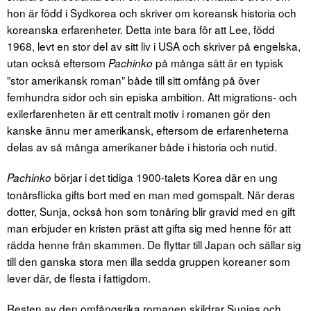
hon är född i Sydkorea och skriver om koreansk historia och
koreanska erfarenheter. Detta inte bara för att Lee, född
1968, levt en stor del av sitt liv i USA och skriver på engelska,
utan också eftersom
på många sätt är en typisk
Pachinko
”stor amerikansk roman” både till sitt omfång på över
femhundra sidor och sin episka ambition. Att migrations- och
exilerfarenheten är ett centralt motiv i romanen gör den
kanske ännu mer amerikansk, eftersom de erfarenheterna
delas av så många amerikaner både i historia och nutid.
börjar i det tidiga 1900-talets Korea där en ung
Pachinko
tonårsflicka gifts bort med en man med gomspalt. När deras
dotter, Sunja, också hon som tonåring blir gravid med en gift
man erbjuder en kristen präst att gifta sig med henne för att
rädda henne från skammen. De flyttar till Japan och sällar sig
till den ganska stora men illa sedda gruppen koreaner som
lever där, de flesta i fattigdom.
Resten av den omfångsrika romanen skildrar Sunjas och