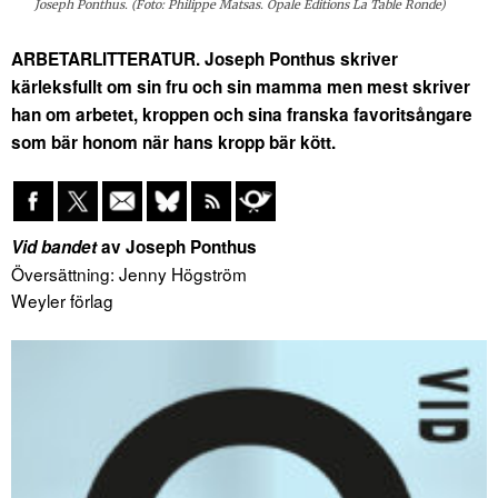
Joseph Ponthus. (Foto: Philippe Matsas. Opale Editions La Table Ronde)
ARBETARLITTERATUR. Joseph Ponthus skriver
kärleksfullt om sin fru och sin mamma men mest skriver
han om arbetet, kroppen och sina franska favoritsångare
som bär honom när hans kropp bär kött.
Vid bandet
av Joseph Ponthus
Översättning: Jenny Högström
Weyler förlag