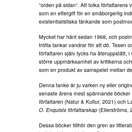
”orden på sidan”. Att tolka författaren
som en eftergift för en småborgerlig indivi
existentialistiska tänkande som postmo
Mycket har hänt sedan 1968, och postm
trötta tankar vandrar för att dö. Tesen
författaren själv tycks ha återuppstått, i
större uppmärksamhet av kritikerna och li
som en produkt av samspelet mellan den
Denna tanke är ju varken ny eller origin
senaste årens mest spännande böcker om
författaren
(Natur & Kultur, 2021) och 
O. Enquists författarskap
(Ellerströms, 
Dessa böcker tillhör den gren av litte