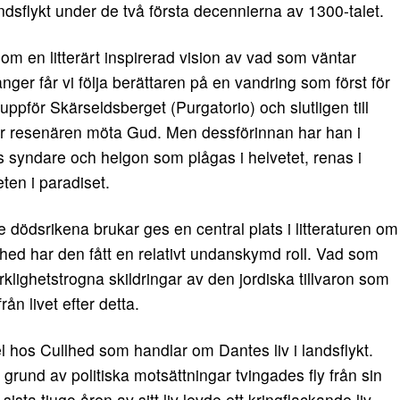
dsflykt under de två första decennierna av 1300-talet.
om en litterärt inspirerad vision av vad som väntar
ånger får vi följa berättaren på en vandring som först för
uppför Skärseldsberget (Purgatorio) och slutligen till
får resenären möta Gud. Men dessförinnan har han i
 syndare och helgon som plågas i helvetet, renas i
ten i paradiset.
e dödsrikena brukar ges en central plats i litteraturen om
hed har den fått en relativt undanskymd roll. Vad som
erklighetstrogna skildringar av den jordiska tillvaron som
ån livet efter detta.
itel hos Cullhed som handlar om Dantes liv i landsflykt.
 grund av politiska motsättningar tvingades fly från sin
ta tjugo åren av sitt liv levde ett kringflackande liv