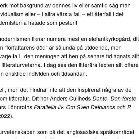
s verk mot bakgrund av dennes liv eller samtid såg man
dualism eller – i allra värsta fall – ett återfall i det
dernisterna hatade som pesten!
odernismen liknar numera mest en elefantkyrkogård, dit
 om ”författarens död” är sålunda på utdöende, men
 varje fall i den meningen att hen på senare tid ägnats allt
tteraturvetarna. I dag ses den litterära texten allt oftare
 enskilde individen och tidsandan.
ell, men det hindrar inte att den inspirerat några av de
 litteratur. Dit hör Anders Cullheds
Dante. Den förste
Lars Lönnroths
Parallella liv. Om Sven Delblancs och P.
2022).
raturvetenskapen som på det anglosaxiska språkområdet