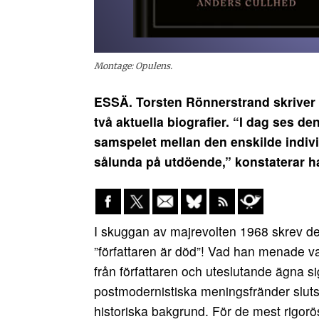
Montage: Opulens.
ESSÄ.
Torsten Rönnerstrand skriver
två aktuella biografier.
“I dag ses den
samspelet mellan den enskilde indiv
sålunda på utdöende,” konstaterar h
I skuggan av majrevolten 1968 skrev den
”författaren är död”! Vad han menade var
från författaren och uteslutande ägna 
postmodernistiska meningsfränder slutsa
historiska bakgrund. För de mest rigorösa