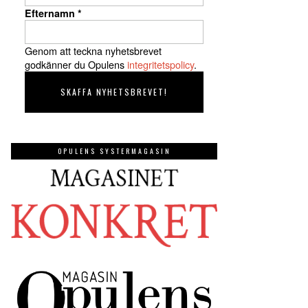
Efternamn
*
Genom att teckna nyhetsbrevet
godkänner du Opulens
integritetspolicy
.
OPULENS SYSTERMAGASIN