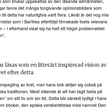
enre som brukar uppskattas av den läsande allmänheten,
r fanns det många tongivande opinionsbildare som
ll detta har naturligtvis varit flera. Likväl är det nog inte
rnister som i Barthes efterföljd förnekade livets relevans
an – i efterhand visat sig ha haft ett högst problematiskt
n”.
r läsas som en litterärt inspirerad vision av
t efter detta.
terspegling av livet, men hans bok skiljer sig också på
ska traditionen. Mest slående är att han tagit fasta på
om sitt liv och sin tid. Detta blir särskilt tydligt i hans
fem böcker, den episka versberättelse med namnet
Den