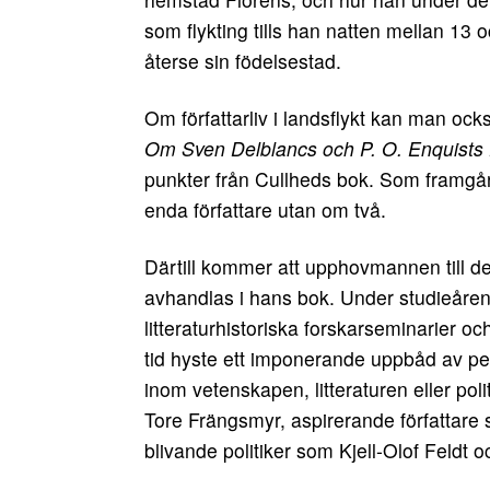
som flykting tills han natten mellan 13
återse sin födelsestad.
Om författarliv i landsflykt kan man ock
Om Sven Delblancs och P. O. Enquists f
punkter från Cullheds bok. Som framgår 
enda författare utan om två.
Därtill kommer att upphovmannen till de
avhandlas i hans bok. Under studieåren
litteraturhistoriska forskarseminarier o
tid hyste ett imponerande uppbåd av pe
inom vetenskapen, litteraturen eller po
Tore Frängsmyr, aspirerande författar
blivande politiker som Kjell-Olof Feldt o