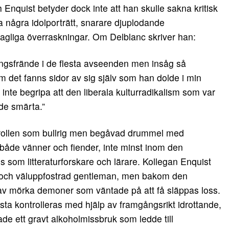
Enquist betyder dock inte att han skulle sakna kritisk
 några idolporträtt, snarare djuplodande
hagliga överraskningar. Om Delblanc skriver han:
ngsfrände i de flesta avseenden men insåg så
 det fanns sidor av sig själv som han dolde i min
 inte begripa att den liberala kulturradikalism som var
de smärta.”
 rollen som bullrig men begåvad drummel med
åde vänner och fiender, inte minst inom den
 som litteraturforskare och lärare. Kollegan Enquist
 och väluppfostrad gentleman, men bakom den
av mörka demoner som väntade på att få släppas loss.
ta kontrolleras med hjälp av framgångsrikt idrottande,
ade ett gravt alkoholmissbruk som ledde till