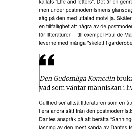
kallats ”Life and letters”. Det är en g
men under postmodernismens glansdaga
såg på den med uttalad motvilja. Skälen ti
en tillfällighet att några av de postmode
för litteraturen – till exempel Paul de M
leverne med många ”skelett i garderobe
Den Gudomliga Komedin
bruka
vad som väntar människan i live
Cullhed ser alltså litteraturen som en å
flera andra sätt från den postmodernisti
Dantes anspråk på att berätta ”Sanningen” 
läsning av den mest kända av Dantes 