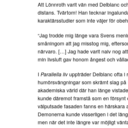
Att Lönnroth varit vän med Delblanc och 
distans. Tvärtom! Han tecknar ingalunda
karaktärsstudier som inte väjer för obe
“Jag trodde mig länge vara Svens meni
småningom att jag misstog mig, eftersom
närvaro. […] Jag hade varit naiv nog att
min livsluft gav honom ångest och vålla
I
Parallella liv
uppträder Delblanc ofta i
humörsvängningar som skrämt slag på b
akademiska värld där han länge vistades
kunde däremot framstå som en försynt
välputsade fasaden fanns en härskara 
Demonerna kunde visserligen i det längs
men när det inte längre var möjligt vänt