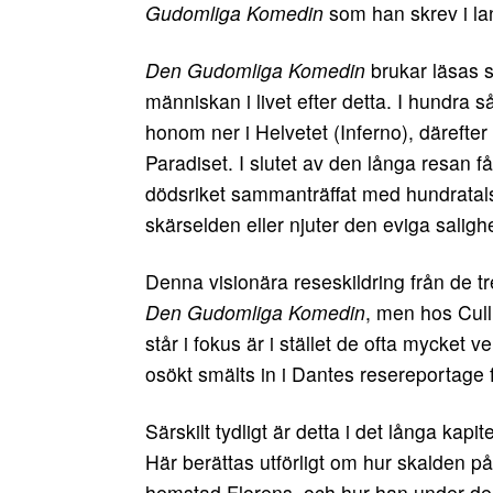
Gudomliga Komedin
som han skrev i lan
Den Gudomliga Komedin
brukar läsas s
människan i livet efter detta. I hundra s
honom ner i Helvetet (Inferno), därefter 
Paradiset. I slutet av den långa resan 
dödsriket sammanträffat med hundratals
skärselden eller njuter den eviga salighe
Denna visionära reseskildring från de tr
Den Gudomliga Komedin
, men hos Cull
står i fokus är i stället de ofta mycket v
osökt smälts in i Dantes resereportage fr
Särskilt tydligt är detta i det långa kap
Här berättas utförligt om hur skalden på
hemstad Florens, och hur han under de sis