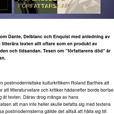
 om Dante, Delblanc och Enquist med anledning av
 litterära texten allt oftare som en produkt av
iden och tidsandan. Tesen om ”författarens död” är
an.
 postmodernistiske kulturkritikern Roland Barthes att
 att litteraturvetare och kritiker hädanefter borde bortse
sig åt texten. Därav drog många av hans
tsen att man inte heller skulle befatta sig med textens
 postmodernisterna gällde det alltså att hålla sig till