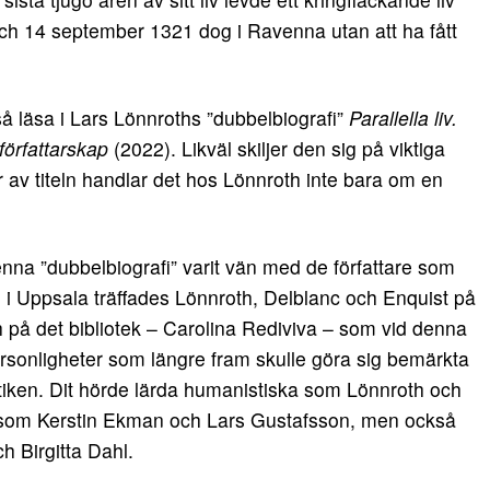
 och 14 september 1321 dog i Ravenna utan att ha fått
så läsa i Lars Lönnroths ”dubbelbiografi”
Parallella liv.
örfattarskap
(2022). Likväl skiljer den sig på viktiga
av titeln handlar det hos Lönnroth inte bara om en
nna ”dubbelbiografi” varit vän med de författare som
 i Uppsala träffades Lönnroth, Delblanc och Enquist på
ch på det bibliotek – Carolina Rediviva – som vid denna
rsonligheter som längre fram skulle göra sig bemärkta
litiken. Dit hörde lärda humanistiska som Lönnroth och
e som Kerstin Ekman och Lars Gustafsson, men också
ch Birgitta Dahl.