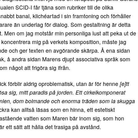
alen SCID-I får tjäna som rubriker till de olika
snabbt banal, klichéartad i sin framtoning och förhåller
narare än underlag för dialog. Som gestaltning är detta
t. Men om jag motstår min personliga lust att peka ut de
et koncentrera mig på verkets komposition, måste jag
nde och ger texten en avgörande skärpa. Å ena sidan
k, å andra sidan Marens djupt associativa språk som
 något att frigöra sig ifrån.
k förblir aldrig oproblematisk, utan är för henne
[e]tt
ösa sig, mitt paradis på jorden. Ett cirkelkomponerat
himlen, dom bolmande och enorma träden som la skugga
kra kan alltså läsas som en hinna, ett estetiskt
illastående vatten som Maren bär inom sig, som hon
är ett sätt att hålla det trasiga på avstånd.