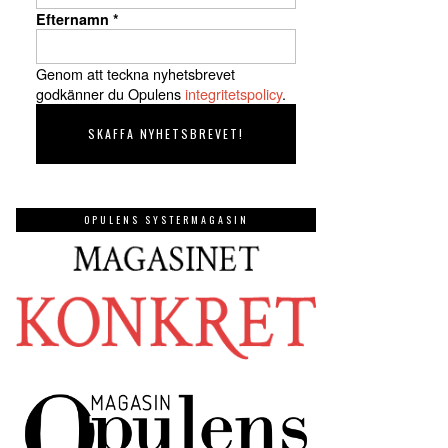
Efternamn
*
Genom att teckna nyhetsbrevet
godkänner du Opulens
integritetspolicy
.
OPULENS SYSTERMAGASIN