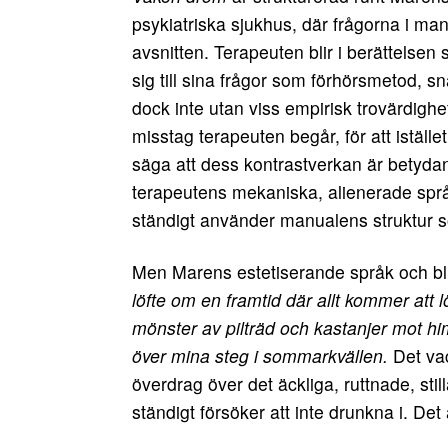
psykiatriska sjukhus, där frågorna i manu
avsnitten. Terapeuten blir i berättelsen 
sig till sina frågor som förhörsmetod, s
dock inte utan viss empirisk trovärdighe
misstag terapeuten begår, för att iställ
säga att dess kontrastverkan är betyda
terapeutens mekaniska, alienerade språ
ständigt använder manualens struktur som
Men Marens estetiserande språk och blic
löfte om en framtid där allt kommer att l
mönster av pilträd och kastanjer mot 
över mina steg i sommarkvällen.
Det vac
överdrag över det äckliga, ruttnade, st
ständigt försöker att inte drunkna i. Det 