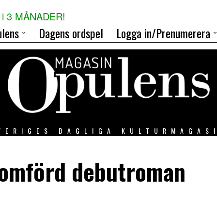
i 3 MÅNADER!
lens
Dagens ordspel
Logga in/Prenumerera
VERIGES DAGLIGA KULTURMAGAS
enomförd debutroman