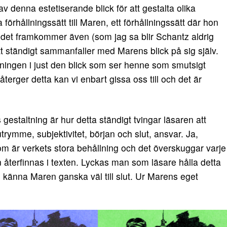
denna estetiserande blick för att gestalta olika
hållningssätt till Maren, ett förhållningssätt där hon
en det framkommer även (som jag sa blir Schantz aldrig
tt ständigt sammanfaller med Marens blick på sig själv.
sningen i just den blick som ser henne som smutsigt
terger detta kan vi enbart gissa oss till och det är
gestaltning är hur detta ständigt tvingar läsaren att
utrymme, subjektivitet, början och slut, ansvar. Ja,
om är verkets stora behållning och det överskuggar varje
an återfinnas i texten. Lyckas man som läsare hålla detta
 känna Maren ganska väl till slut. Ur Marens eget