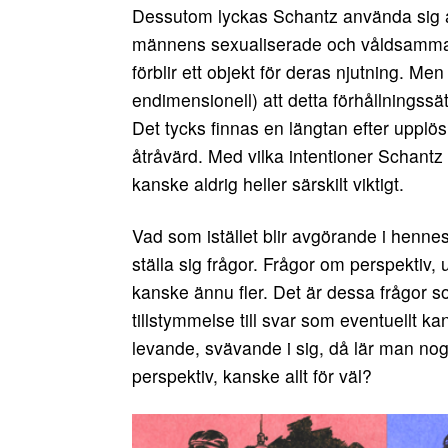
Dessutom lyckas Schantz använda sig av 
männens sexualiserade och våldsamma för
förblir ett objekt för deras njutning. M
endimensionell) att detta förhållningssä
Det tycks finnas en längtan efter upplö
åtråvärd. Med vilka intentioner Schantz å
kanske aldrig heller särskilt viktigt.
Vad som istället blir avgörande i hennes 
ställa sig frågor. Frågor om perspektiv, 
kanske ännu fler. Det är dessa frågor s
tillstymmelse till svar som eventuellt k
levande, svävande i sig, då lär man nog
perspektiv, kanske allt för väl?