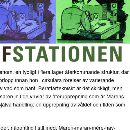
enom, en tydligt i flera lager återkommande struktur, där
örlopp innan hon i cirkulära rörelser av varierande
av vad som hänt. Berättartekniskt är det skickligt, men
äsaren in i de virvlar av återupprepning som är Marens
 själva handling: en upprepning av våldet och tiden som
er, någonting i stil med: Maren-maran-mère-hav-