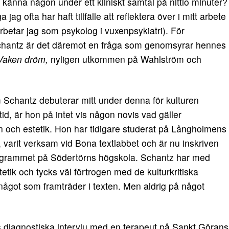
u känna någon under ett kliniskt samtal på nittio minuter?
 jag ofta har haft tillfälle att reflektera över i mitt arbete
 arbetar jag som psykolog i vuxenpsykiatri). För
hantz är det däremot en fråga som genomsyrar hennes
Vaken dröm,
nyligen utkommen på Wahlström och
Schantz debuterar mitt under denna för kulturen
id, är hon på intet vis någon novis vad gäller
n och estetik. Hon har tidigare studerat på Långholmens
a, varit verksam vid Bona textlabbet och är nu inskriven
ogrammet på Södertörns högskola. Schantz har med
tetik och tycks väl förtrogen med de kulturkritiska
något som framträder i texten. Men aldrig på något
s diagnostiska intervju med en terapeut på Sankt Görans