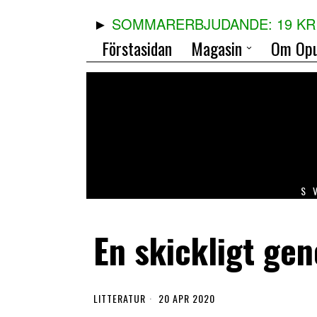
SOMMARERBJUDANDE: 19 KR 
Förstasidan
Magasin
Om Opu
S
En skickligt g
LITTERATUR
20 APR 2020