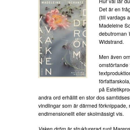
Hur väl lär d
Det är en fråga
(till vardags
Madeleine Sc
debutroman
Widstrand.
Men även om 
omstörtande t
textproduktio
författarskol
på Estetikpr
andra ord erhållit en stor dos samtidses
vindlingar som är därmed förknippade, 
endimensionellt eller skolmässigt vis.
Vaken dröm
är strukturerad runt Maren