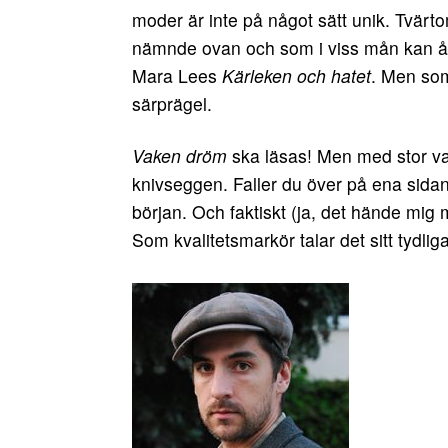
moder är inte på något sätt unik. Tvärto
nämnde ovan och som i viss mån kan åte
Mara Lees
Kärleken och hatet
. Men som
särprägel.
Vaken dröm
ska läsas! Men med stor vak
knivseggen. Faller du över på ena sida
början. Och faktiskt (ja, det hände mig 
Som kvalitetsmarkör talar det sitt tydlig