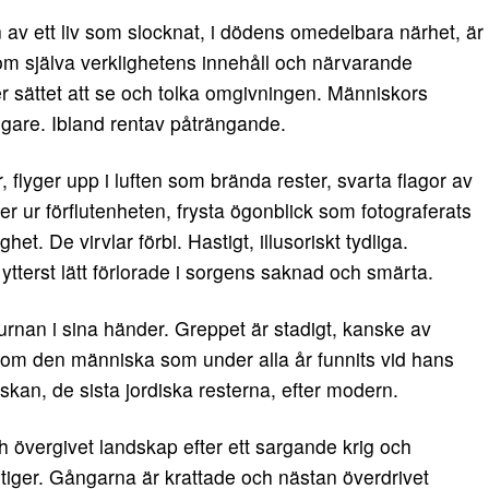
 av ett liv som slocknat, i dödens omedelbara närhet, är
m själva verklighetens innehåll och närvarande
r sättet att se och tolka omgivningen. Människors
ligare. Ibland rentav påträngande.
flyger upp i luften som brända rester, svarta flagor av
ser ur förflutenheten, frysta ögonblick som fotograferats
et. De virvlar förbi. Hastigt, illusoriskt tydliga.
terst lätt förlorade i sorgens saknad och smärta.
rnan i sina händer. Greppet är stadigt, kanske av
t om den människa som under alla år funnits vid hans
 askan, de sista jordiska resterna, efter modern.
h övergivet landskap efter ett sargande krig och
tiger. Gångarna är krattade och nästan överdrivet