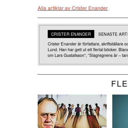
Alla artiklar av Crister Enander
CRISTER ENANDER
SENASTE ART
Crister Enander är författare, skriftställare o
Lund. Han har gett ut ett flertal böcker. Bla
om Lars Gustafsson”, ”Slagregnens år – tank
FLE