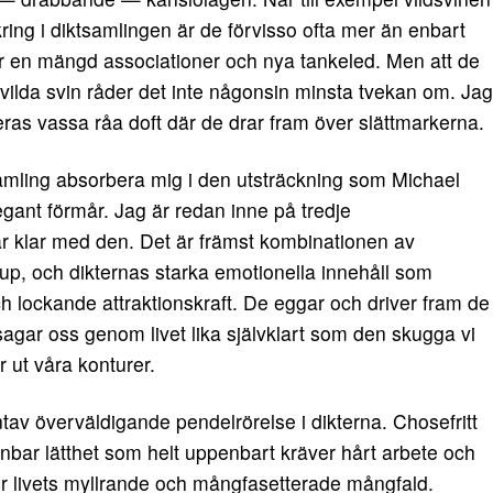
ing i diktsamlingen är de förvisso ofta mer än enbart
r en mängd associationer och nya tankeled. Men att de
vilda svin råder det inte någonsin minsta tvekan om. Jag
as vassa råa doft där de drar fram över slättmarkerna.
samling absorbera mig i den utsträckning som Michael
gant förmår. Jag är redan inne på tredje
är klar med den. Det är främst kombinationen av
kt djup, och dikternas starka emotionella innehåll som
 lockande attraktionskraft. De eggar och driver fram de
sagar oss genom livet lika självklart som den skugga vi
 ut våra konturer.
tav överväldigande pendelrörelse i dikterna. Chosefritt
enbar lätthet som helt uppenbart kräver hårt arbete och
er livets myllrande och mångfasetterade mångfald.