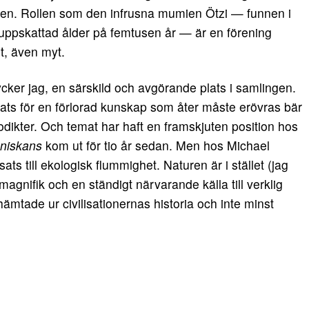
ten. Rollen som den infrusna mumien Ötzi — funnen i
ppskattad ålder på femtusen år — är en förening
et, även myt.
ycker jag, en särskild och avgörande plats i samlingen.
ts för en förlorad kunskap som åter måste erövras bär
odikter. Och temat har haft en framskjuten position hos
nniskans
kom ut för tio år sedan. Men hos Michael
s till ekologisk flummighet. Naturen är i stället (jag
t magnifik och en ständigt närvarande källa till verklig
mtade ur civilisationernas historia och inte minst