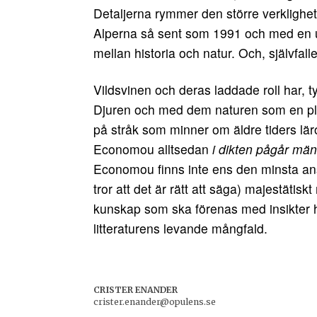
Detaljerna rymmer den större verklighe
Alperna så sent som 1991 och med en u
mellan historia och natur. Och, självfall
Vildsvinen och deras laddade roll har, t
Djuren och med dem naturen som en pla
på stråk som minner om äldre tiders lär
Economou alltsedan
i dikten pågår mä
Economou finns inte ens den minsta ansat
tror att det är rätt att säga) majestätisk
kunskap som ska förenas med insikter hä
litteraturens levande mångfald.
CRISTER ENANDER
crister.enander@opulens.se