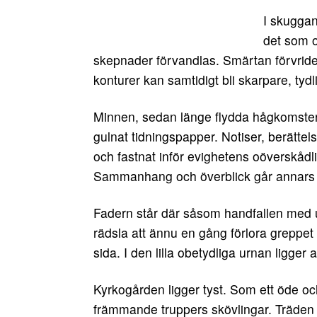
I skuggan
det som o
skepnader förvandlas. Smärtan förvride
konturer kan samtidigt bli skarpare, tyd
Minnen, sedan länge flydda hågkomster, 
gulnat tidningspapper. Notiser, berättel
och fastnat inför evighetens oöverskådligh
Sammanhang och överblick går annars yt
Fadern står där såsom handfallen med u
rädsla att ännu en gång förlora greppe
sida. I den lilla obetydliga urnan ligger
Kyrkogården ligger tyst. Som ett öde oc
främmande truppers skövlingar. Träden 