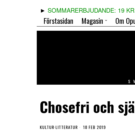
SOMMARERBJUDANDE: 19 KR 
Förstasidan
Magasin
Om Opu
S
Chosefri och sjä
KULTUR
·
LITTERATUR
18 FEB 2019