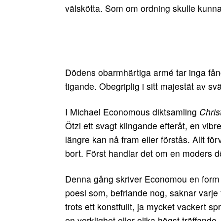
välskötta. Som om ordning skulle kunna
Dödens obarmhärtiga armé tar inga fång
tigande. Obegriplig i sitt majestät av svä
I Michael Economous diktsamling
Chris
Ötzi ett svagt klingande efteråt, en vibre
längre kan nå fram eller förstås. Allt fö
bort. Först handlar det om en moders d
Denna gång skriver Economou en form 
poesi som, befriande nog, saknar varje fo
trots ett konstfullt, ja mycket vackert sp
en verklighet eller olika högst träffan