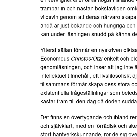
trampar in och nästan bokstavligen omkr
vildsvin genom att deras närvaro skapa
ändå är just bökande och hungriga och 
kan under läsningen snudd på känna der
Ytterst sällan förmår en nyskriven dikt
Economous
Christos/Ötzi
enkelt och ele
genomläsningen, och inser att jag inte 
intellektuellt innehåll, ett livsfilosofis
tillsammans förmår skapa dess stora och
existentiella frågeställningar som beled
kastar fram till den dag då döden suddar
Det finns en övertygande och ibland ren
och självklart, med en förrädisk och sk
stort hantverkskunnande, rör de sig öv