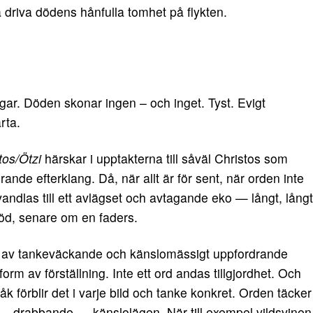
 driva dödens hånfulla tomhet på flykten.
ar. Döden skonar ingen – och inget. Tyst. Evigt
rta.
tos/Ötzi
härskar i upptakterna till såväl Christos som
rande efterklang. Då, när allt är för sent, när orden inte
rvandlas till ett avlägset och avtagande eko — långt, långt
öd, senare om en faders.
av tankeväckande och känslomässigt uppfordrande
rm av förställning. Inte ett ord andas tillgjordhet. Och
råk förblir det i varje bild och tanke konkret. Orden täcker
de — drabbande — känslolägen. När till exempel vildsvinen