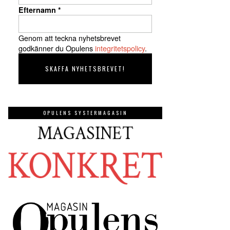
Efternamn
*
Genom att teckna nyhetsbrevet
godkänner du Opulens
integritetspolicy
.
OPULENS SYSTERMAGASIN