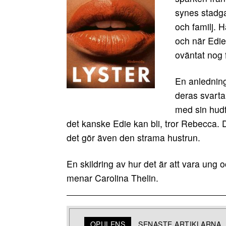
synes stadga
och familj. 
och när Edie
oväntat nog f
En anledning
deras svarta
med sin hudfä
det kanske Edie kan bli, tror Rebecca. 
det gör även den strama hustrun.
En skildring av hur det är att vara ung o
menar Carolina Thelin.
OPULENS
SENASTE ARTIKLARNA