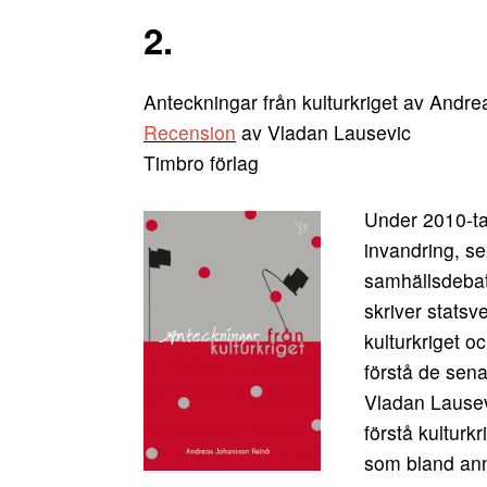
2.
Anteckningar från kulturkriget av Andr
Recension
av Vladan Lausevic
Timbro förlag
Under 2010-ta
invandring, sex
samhällsdebat
skriver stats
kulturkriget o
förstå de sen
Vladan Lausevi
förstå kulturk
som bland ann