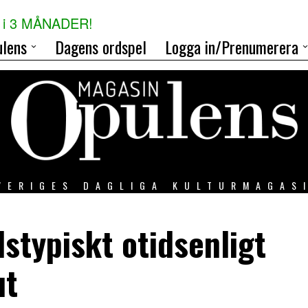
i 3 MÅNADER!
lens
Dagens ordspel
Logga in/Prenumerera
VERIGES DAGLIGA KULTURMAGAS
dstypiskt otidsenligt
ut