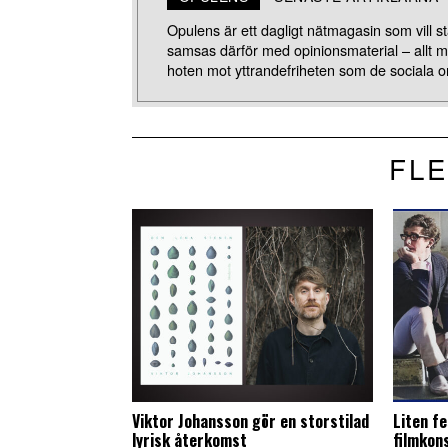
Opulens är ett dagligt nätmagasin som vill stä
samsas därför med opinionsmaterial – allt 
hoten mot yttrandefriheten som de sociala o
FLE
Viktor Johansson gör en storstilad
Liten fe
lyrisk återkomst
filmkon