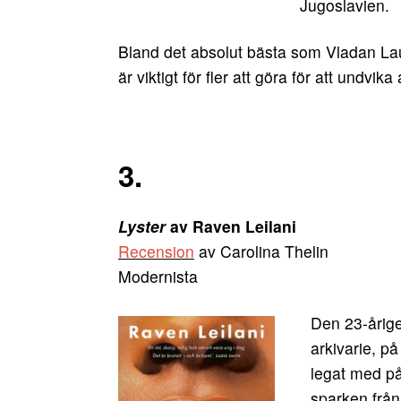
Jugoslavien.
Bland det absolut bästa som Vladan Lau
är viktigt för fler att göra för att undvi
3.
Lyster
av Raven Leilani
Recension
av Carolina Thelin
Modernista
Den 23-årige
arkivarie, på
legat med på
sparken från 