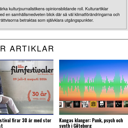
rka kulturjournalistikens opinionsbildande roll. Kulturartiklar
med en samhällsmedveten blick där så väl klimatförändringarna och
rättvisorna betraktas som självklara utgångspunkter.
R ARTIKLAR
stival firar 30 år med stor
Kangas klanger: Punk, psych och
st
synth i Göteborg