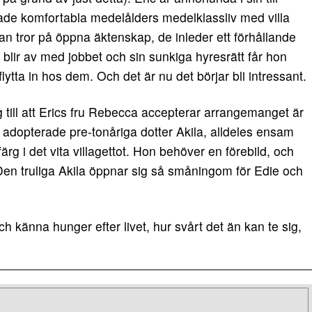
de komfortabla medelålders medelklassliv med villa
Han tror på öppna äktenskap, de inleder ett förhållande
 blir av med jobbet och sin sunkiga hyresrätt får hon
lytta in hos dem. Och det är nu det börjar bli intressant.
 till att Erics fru Rebecca accepterar arrangemanget är
 adopterade pre-tonåriga dotter Akila, alldeles ensam
rg i det vita villagettot. Hon behöver en förebild, och
Den truliga Akila öppnar sig så småningom för Edie och
ch känna hunger efter livet, hur svårt det än kan te sig,