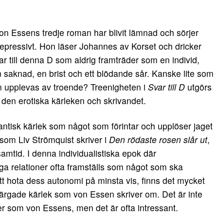
on Essens tredje roman har blivit lämnad och sörjer
depressivt. Hon läser Johannes av Korset och dricker
r till denna D som aldrig framträder som en individ,
 saknad, en brist och ett blödande sår. Kanske lite som
 upplevas av troende? Treenigheten i
Svar till D
utgörs
den erotiska kärleken och skrivandet.
tisk kärlek som något som förintar och upplöser jaget
 som Liv Strömquist skriver i
Den rödaste rosen slår ut
,
samtid. I denna individualistiska epok där
a relationer ofta framställs som något som ska
t hota dess autonomi på minsta vis, finns det mycket
t färgade kärlek som von Essen skriver om. Det är inte
oner som von Essens, men det är ofta intressant.