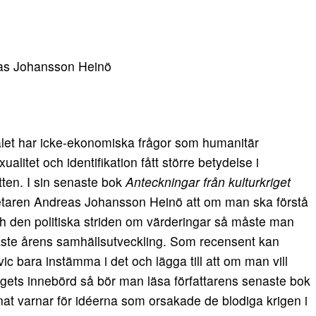
eas Johansson Heinö
let har icke-ekonomiska frågor som humanitär
ualitet och identifikation fått större betydelse i
ten. I sin senaste bok
Anteckningar från kulturkriget
vetaren Andreas Johansson Heinö att om man ska förstå
ch den politiska striden om värderingar så måste man
aste årens samhällsutveckling. Som recensent kan
c bara instämma i det och lägga till att om man vill
rigets innebörd så bör man läsa författarens senaste bok
at varnar för idéerna som orsakade de blodiga krigen i