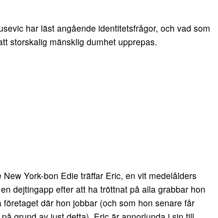
sevic har läst angående identitetsfrågor, och vad som
ka att storskalig mänsklig dumhet upprepas.
 New York-bon Edie träffar Eric, en vit medelålders
 en dejtingapp efter att ha tröttnat på alla grabbar hon
 företaget där hon jobbar (och som hon senare får
på grund av just detta). Eric är annorlunda i sin till