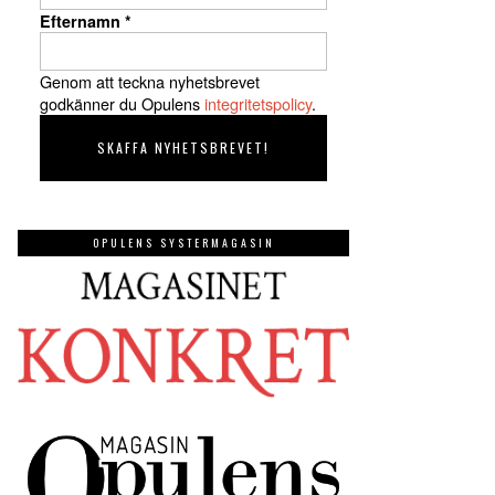
Efternamn
*
Genom att teckna nyhetsbrevet
godkänner du Opulens
integritetspolicy
.
OPULENS SYSTERMAGASIN