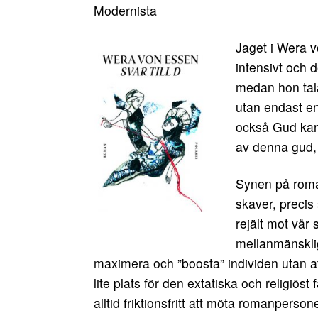
Modernista
Jaget i Wera v
intensivt och 
medan hon tala
utan endast en
också Gud kan
av denna gud, 
Synen på roman
skaver, precis
rejält mot vår 
mellanmänsklig
maximera och ”boosta” individen utan at
lite plats för den extatiska och religiös
alltid friktionsfritt att möta romanpers