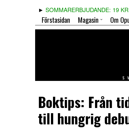
SOMMARERBJUDANDE: 19 KR 
Förstasidan
Magasin
Om Opu
S
Boktips: Från ti
till hungrig deb