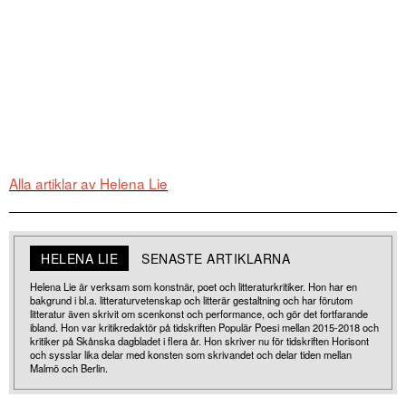
Alla artiklar av Helena Lie
HELENA LIE
SENASTE ARTIKLARNA
Helena Lie är verksam som konstnär, poet och litteraturkritiker. Hon har en
bakgrund i bl.a. litteraturvetenskap och litterär gestaltning och har förutom
litteratur även skrivit om scenkonst och performance, och gör det fortfarande
ibland. Hon var kritikredaktör på tidskriften Populär Poesi mellan 2015-2018 och
kritiker på Skånska dagbladet i flera år. Hon skriver nu för tidskriften Horisont
och sysslar lika delar med konsten som skrivandet och delar tiden mellan
Malmö och Berlin.