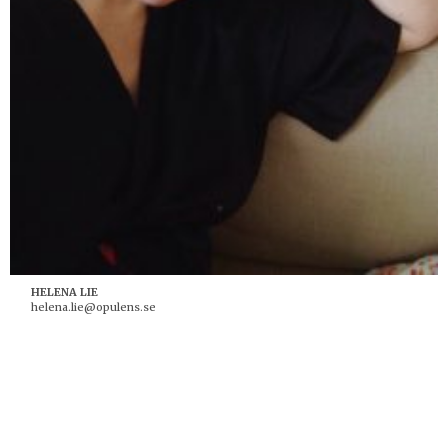
HELENA LIE
helena.lie@opulens.se