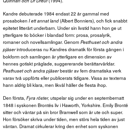
(1994).
Quinnan och Dr Dreuf
Kandre debuterade 1984 endast 22 år gammal med
prosaboken
(Albert Bonniers), och fick snabbt
I ett annat land
epitetet litterärt underbarn. Under sin livstid hann hon ge ut
ytterligare tio böcker i blandad form: prosa, prosalyrik,
romaner och novellsamlingar. Genom
Pesthuset och andra
introduceras nu Kandres dramatik för första gången i
pjäser
bokform och samlingen är ytterligare en dimension av
hennes gotiskt präglade, suggererande berättarvärldar.
består av fem dramatiska verk
Pesthuset och andra pjäser
varav två uppförts eller publicerats tidigare. Vissa av texterna
hann aldrig bli klara, men likväl håller de flesta ihop.
Den första,
utspelar sig under en septembernatt
Fyra röster,
1848 i syskonen Brontës liv i Haworth, Yorkshire. Emily Brontë
sitter och väntar på sin bror Bramwell som är ute och super.
Hon försöker skriva under tiden, men störs hela tiden av just
väntan. Dramat cirkulerar kring den enhet som syskonen