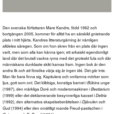
Den svenska författaren Mare Kandre, född 1962 och
bortgången 2005, kommer för alltid ha en särskild gnistrande
plats i mitt hjärta. Kandres litteraturgärning är nämligen
alldeles säregen. Som om hon skrev från en plats där ingen
varit, men som alla kan känna igen; ett arkaiskt egendomligt
land där det brutalt vackra ryms med det groteskt fula och där
människans dunklaste skikt karvas fram. Ingen bok är den
andra lik och att försöka värja sig är ingen idé. Det går inte.
Man får bara finna sig. Kapitulera och omfamna mörker som
ljus, gott som ont. Det klibbiga, konstiga barnet i
Bübins unge
(1987), den märkliga Doré och modersmaskinen i
Bestiarium
(1999) eller det deklamerande besynnerliga kaoset i
Deliria
(1992), den alternativa skapelseberättelsen i
Djävulen och
(1994) eller den omåttligt roande Freud-pastischen i
Gud