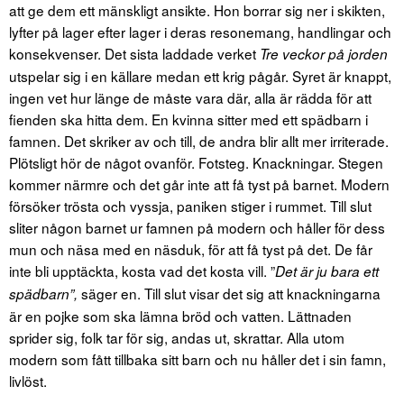
att ge dem ett mänskligt ansikte. Hon borrar sig ner i skikten,
lyfter på lager efter lager i deras resonemang, handlingar och
konsekvenser. Det sista laddade verket
Tre veckor på jorden
utspelar sig i en källare medan ett krig pågår. Syret är knappt,
ingen vet hur länge de måste vara där, alla är rädda för att
fienden ska hitta dem. En kvinna sitter med ett spädbarn i
famnen. Det skriker av och till, de andra blir allt mer irriterade.
Plötsligt hör de något ovanför. Fotsteg. Knackningar. Stegen
kommer närmre och det går inte att få tyst på barnet. Modern
försöker trösta och vyssja, paniken stiger i rummet. Till slut
sliter någon barnet ur famnen på modern och håller för dess
mun och näsa med en näsduk, för att få tyst på det. De får
inte bli upptäckta, kosta vad det kosta vill. ”
Det är ju bara ett
säger en. Till slut visar det sig att knackningarna
spädbarn”,
är en pojke som ska lämna bröd och vatten. Lättnaden
sprider sig, folk tar för sig, andas ut, skrattar. Alla utom
modern som fått tillbaka sitt barn och nu håller det i sin famn,
livlöst.