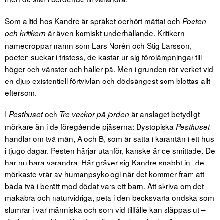
Som alltid hos Kandre är språket oerhört mättat och
Poeten
är även komiskt underhållande. Kritikern
och kritikern
namedroppar namn som Lars Norén och Stig Larsson,
poeten suckar i tristess, de kastar ur sig förolämpningar till
höger och vänster och håller på. Men i grunden rör verket vid
en djup existentiell förtvivlan och dödsångest som blottas allt
eftersom.
I
och
är anslaget betydligt
Pesthuset
Tre veckor
på jorden
mörkare än i de föregående pjäserna: Dystopiska
Pesthuset
handlar om två män, A och B, som är satta i karantän i ett hus
i tjugo dagar. Pesten härjar utanför, kanske är de smittade. De
har nu bara varandra. Här gräver sig Kandre snabbt in i de
mörkaste vrår av humanpsykologi när det kommer fram att
båda två i berått mod dödat vars ett barn. Att skriva om det
makabra och naturvidriga, peta i den becksvarta ondska som
slumrar i var människa och som vid tillfälle kan släppas ut –