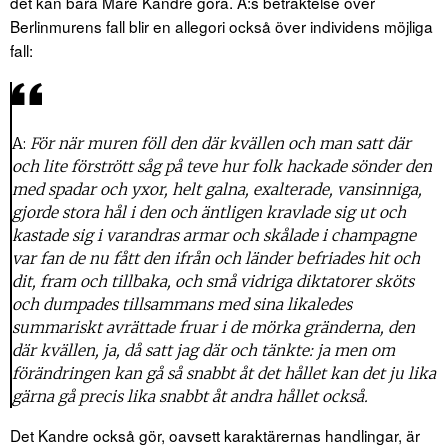
det kan bara Mare Kandre göra. A:s betraktelse över
Berlinmurens fall blir en allegori också över individens möjliga
fall:
A:
För när muren föll den där kvällen och man satt där
och lite förstrött såg på teve hur folk hackade sönder den
med spadar och yxor, helt galna, exalterade, vansinniga,
gjorde stora hål i den och äntligen kravlade sig ut och
kastade sig i varandras armar och skålade i champagne
var fan de nu fått den ifrån och länder befriades hit och
dit, fram och tillbaka, och små vidriga diktatorer sköts
och dumpades tillsammans med sina likaledes
summariskt avrättade fruar i de mörka gränderna, den
där kvällen, ja, då satt jag där och tänkte: ja men om
förändringen kan gå så snabbt åt det hållet kan det ju lika
gärna gå precis lika snabbt åt andra hållet också.
Det Kandre också gör, oavsett karaktärernas handlingar, är