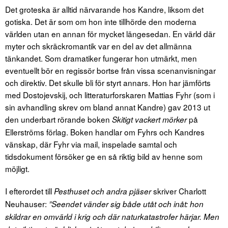
Det groteska är alltid närvarande hos Kandre, liksom det
gotiska. Det är som om hon inte tillhörde den moderna
världen utan en annan för mycket längesedan. En värld där
myter och skräckromantik var en del av det allmänna
tänkandet. Som dramatiker fungerar hon utmärkt, men
eventuellt bör en regissör bortse från vissa scenanvisningar
och direktiv. Det skulle bli för styrt annars. Hon har jämförts
med Dostojevskij, och litteraturforskaren Mattias Fyhr (som i
sin avhandling skrev om bland annat Kandre) gav 2013 ut
den underbart rörande boken
på
Skitigt vackert mörker
Ellerströms förlag. Boken handlar om Fyhrs och Kandres
vänskap, där Fyhr via mail, inspelade samtal och
tidsdokument försöker ge en så riktig bild av henne som
möjligt.
I efterordet till
skriver Charlott
Pesthuset och andra pjäser
Neuhauser:
”Seendet vänder sig både utåt och inåt: hon
skildrar en omvärld i krig och där naturkatastrofer härjar. Men