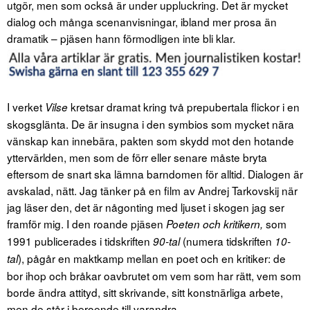
utgör, men som också är under uppluckring. Det är mycket
dialog och många scenanvisningar, ibland mer prosa än
dramatik – pjäsen hann förmodligen inte bli klar.
I verket
kretsar dramat kring två prepubertala flickor i en
Vilse
skogsglänta. De är insugna i den symbios som mycket nära
vänskap kan innebära, pakten som skydd mot den hotande
yttervärlden, men som de förr eller senare måste bryta
eftersom de snart ska lämna barndomen för alltid. Dialogen är
avskalad, nätt. Jag tänker på en film av Andrej Tarkovskij när
jag läser den, det är någonting med ljuset i skogen jag ser
framför mig. I den roande pjäsen
som
Poeten och kritikern,
1991 publicerades i tidskriften
(numera tidskriften
90-tal
10-
), pågår en maktkamp mellan en poet och en kritiker: de
tal
bor ihop och bråkar oavbrutet om vem som har rätt, vem som
borde ändra attityd, sitt skrivande, sitt konstnärliga arbete,
men de står i beroende till varandra.