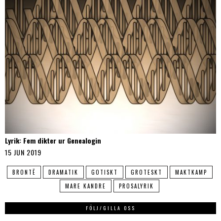
Lyrik: Fem dikter ur Genealogin
15 JUN 2019
BRONTË
DRAMATIK
GOTISKT
GROTESKT
MAKTKAMP
MARE KANDRE
PROSALYRIK
FÖLJ/GILLA OSS