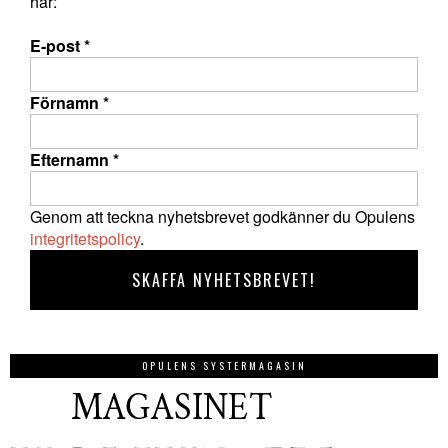
här:
E-post
*
Förnamn
*
Efternamn
*
Genom att teckna nyhetsbrevet godkänner du Opulens
integritetspolicy
.
OPULENS SYSTERMAGASIN