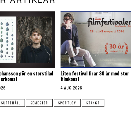
Johansson gör en storstilad
Liten festival firar 30 år med stor
återkomst
filmkonst
026
4 AUG 2026
GSUPPEHÅLL
SEMESTER
SPORTLOV
STÄNGT