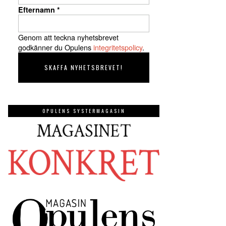
Efternamn
*
Genom att teckna nyhetsbrevet
godkänner du Opulens
integritetspolicy
.
OPULENS SYSTERMAGASIN