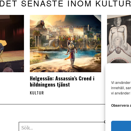
DET SENASTE INOM KULTU
Helgessän: Assassin’s Creed i
Kosmisk m
Vi använder 
bildningens tjänst
for future
innehåll, sa
KULTUR
KONST
·
KULT
vi använder 
Observera at