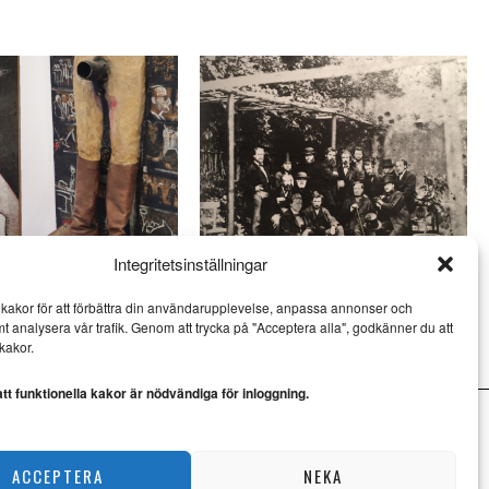
R
Integritetsinställningar
oder möter Fridays
Internationellt kultursamarbete
kakor för att förbättra din användarupplevelse, anpassa annonser och
hotas av nedläggning
mt analysera vår trafik. Genom att trycka på "Acceptera alla", godkänner du att
UR
KULTUR
kakor.
t funktionella kakor är nödvändiga för inloggning.
ACCEPTERA
NEKA