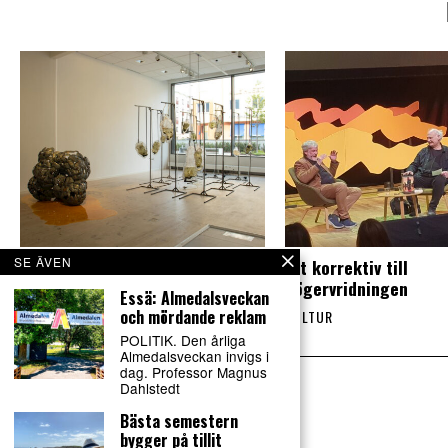
SE ÄVEN
Heidi Edström gör konst som
Ett korrektiv till
både triggar och berör
högervridningen
Essä: Almedalsveckan
och mördande reklam
KONST
·
KULTUR
KULTUR
POLITIK. Den årliga
Almedalsveckan invigs i
dag. Professor Magnus
Dahlstedt
Bästa semestern
bygger på tillit