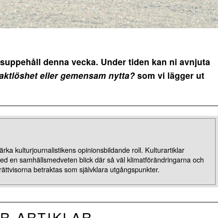
uppehåll denna vecka. Under tiden kan ni avnjuta
aktlöshet eller gemensam nytta?
som vi lägger ut
rka kulturjournalistikens opinionsbildande roll. Kulturartiklar
med en samhällsmedveten blick där så väl klimatförändringarna och
rättvisorna betraktas som självklara utgångspunkter.
R ARTIKLAR