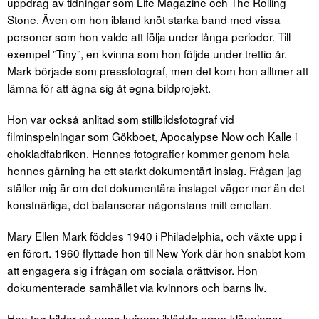
uppdrag av tidningar som Life Magazine och The Rolling
Stone. Även om hon ibland knöt starka band med vissa
personer som hon valde att följa under långa perioder. Till
exempel ”Tiny”, en kvinna som hon följde under trettio år.
Mark började som pressfotograf, men det kom hon alltmer att
lämna för att ägna sig åt egna bildprojekt.
Hon var också anlitad som stillbildsfotograf vid
filminspelningar som Gökboet, Apocalypse Now och Kalle i
chokladfabriken. Hennes fotografier kommer genom hela
hennes gärning ha ett starkt dokumentärt inslag. Frågan jag
ställer mig är om det dokumentära inslaget väger mer än det
konstnärliga, det balanserar någonstans mitt emellan.
Mary Ellen Mark föddes 1940 i Philadelphia, och växte upp i
en förort. 1960 flyttade hon till New York där hon snabbt kom
att engagera sig i frågan om sociala orättvisor. Hon
dokumenterade samhället via kvinnors och barns liv.
Hon tog bilder på unga kvinnor iklädda prom-klänningar,