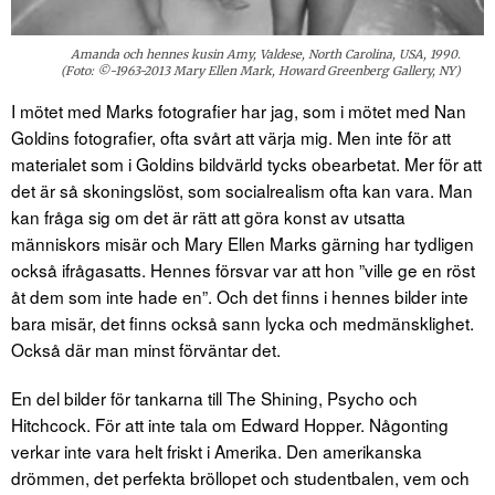
Amanda och hennes kusin Amy, Valdese, North Carolina, USA, 1990.
(Foto: ©-1963-2013 Mary Ellen Mark, Howard Greenberg Gallery, NY)
I mötet med Marks fotografier har jag, som i mötet med Nan
Goldins fotografier, ofta svårt att värja mig. Men inte för att
materialet som i Goldins bildvärld tycks obearbetat. Mer för att
det är så skoningslöst, som socialrealism ofta kan vara. Man
kan fråga sig om det är rätt att göra konst av utsatta
människors misär och Mary Ellen Marks gärning har tydligen
också ifrågasatts. Hennes försvar var att hon ”ville ge en röst
åt dem som inte hade en”. Och det finns i hennes bilder inte
bara misär, det finns också sann lycka och medmänsklighet.
Också där man minst förväntar det.
En del bilder för tankarna till The Shining, Psycho och
Hitchcock. För att inte tala om Edward Hopper. Någonting
verkar inte vara helt friskt i Amerika. Den amerikanska
drömmen, det perfekta bröllopet och studentbalen, vem och