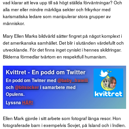
vad klarar att leva upp till så högt ställda förväntningar? Och
alla mer eller mindre märkliga sekter och frikyrkor med
karismatiska ledare som manipulerar stora grupper av
människor.
Mary Ellen Marks bildvärld sätter fingret på något komplext i
det amerikanska samhället. Det blir i slutänden värdefullt och
utvecklande. För det finns inget cyniskt i hennes skildringar.
Bilderna förmedlar tvärtom en respektfull humanism.
Kvittret - En podd om Twitter
En podd om Twitter med
@baby_fratelli
och
@bitsocker
i samarbete med
Opulens.
Lyssna
HÄR!
Ellen Mark gjorde i sitt arbete som fotograf långa resor. Hon
fotograferade barn i exempelvis Sovjet, på Island och i Indien.