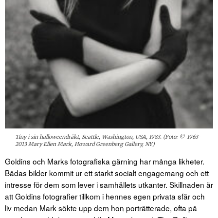
Tiny i sin halloweendräkt, Seattle, Washington, USA, 1983. (Foto: ©-1963-
2013 Mary Ellen Mark, Howard Greenberg Gallery, NY)
Goldins och Marks fotografiska gärning har många likheter.
Bådas bilder kommit ur ett starkt socialt engagemang och ett
intresse för dem som lever i samhällets utkanter. Skillnaden är
att Goldins fotografier tillkom i hennes egen privata sfär och
liv medan Mark sökte upp dem hon porträtterade, ofta på