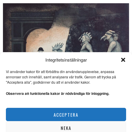
Integritetsinställningar
Vi använder kakor för att förbättra din användarupplevelse, anpassa
annonser och innehåll, samt analysera vår trafik. Genom att trycka på
SE ÄVEN
"Acceptera alla", godkänner du att vi använder kakor.
Noterat: Filmhistoria av
sällan skådat slag
Observera att funktionella kakor är nödvändiga för inloggning.
FOTOKONST. Denna sommar
visar Trelleborgs museum en
utställning med regissören
Ulf Eklund kombinerar kärvhet med värme
ACCEPTERA
KONST
Noterat: Fotokonst i
kyrkorummet
NEKA
FOTOKONST. Bo