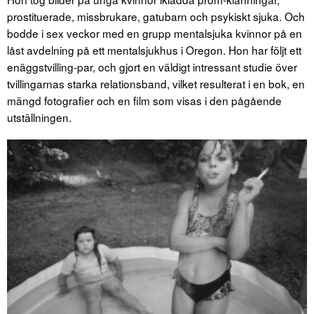
prostituerade, missbrukare, gatubarn och psykiskt sjuka. Och
bodde i sex veckor med en grupp mentalsjuka kvinnor på en
låst avdelning på ett mentalsjukhus i Oregon. Hon har följt ett
enäggstvilling-par, och gjort en väldigt intressant studie över
tvillingarnas starka relationsband, vilket resulterat i en bok, en
mängd fotografier och en film som visas i den pågående
utställningen.