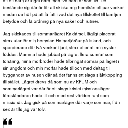
att ett barn är inget barn men två barn är som tio. De
bestämde sig därför för att skicka mig hemifrån ett par veckor
medan de höll på att få fatt i vad det nya tillskottet till familjen
betydde och få ordning på nya saker och rutiner.
Jag skickades till sommarlägret Kaldársel, lägligt placerat
strax utanför min hemstad Hafnarfjörður på Island, och
spenderade där två veckor i juni, strax efter att min syster
föddes. Mamma hade jobbat på lägret flera somrar som
tonåring, mina morbröder hade tillbringat somrar på lägret i
sin ungdom och min morfar hade till och med deltagit i
byggandet av husen där så det fanns ett slags släktkoppling
till stället. Lägret drevs då som nu av KFUM och
sommarlägret var därför ett slags kristet missionsläger,
föreståndaren hade till och med rest världen runt som
missionär. Jag gick på sommarläger där varje sommar, från
sex år tills jag var tolv.