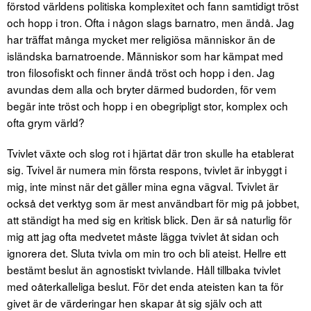
förstod världens politiska komplexitet och fann samtidigt tröst
och hopp i tron. Ofta i någon slags barnatro, men ändå. Jag
har träffat många mycket mer religiösa människor än de
isländska barnatroende. Människor som har kämpat med
tron ​​filosofiskt och finner ändå tröst och hopp i den. Jag
avundas dem alla och bryter därmed budorden, för vem
begär inte tröst och hopp i en obegripligt stor, komplex och
ofta grym värld?
Tvivlet växte och slog rot i hjärtat där tron ​​skulle ha etablerat
sig. Tvivel är numera min första respons, tvivlet är inbyggt i
mig, inte minst när det gäller mina egna vägval. Tvivlet är
också det verktyg som är mest användbart för mig på jobbet,
att ständigt ha med sig en kritisk blick. Den är så naturlig för
mig att jag ofta medvetet måste lägga tvivlet åt sidan och
ignorera det. Sluta tvivla om min tro och bli ateist. Hellre ett
bestämt beslut än agnostiskt tvivlande. Håll tillbaka tvivlet
med oåterkalleliga beslut. För det enda ateisten kan ta för
givet är de värderingar hen skapar åt sig själv och att