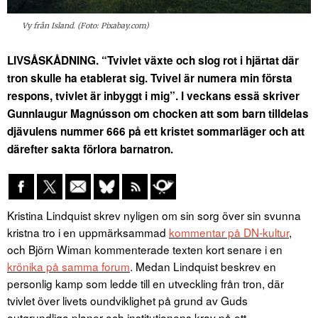
Vy från Island. (Foto: Pixabay.com)
LIVSÅSKÅDNING. “
Tvivlet växte och slog rot i hjärtat där
tron ​​skulle ha etablerat sig. Tvivel är numera min första
respons, tvivlet är inbyggt i mig”. I veckans essä skriver
Gunnlaugur Magnússon om chocken att som barn tilldelas
djävulens nummer 666 på ett kristet sommarläger och att
därefter sakta förlora barnatron.
Kristina Lindquist skrev nyligen om sin sorg över sin svunna
kristna tro i en uppmärksammad
kommentar på DN-kultur
,
och Björn Wiman kommenterade texten kort senare i en
krönika på samma forum
. Medan Lindquist beskrev en
personlig kamp som ledde till en utveckling från tron, där
tvivlet över livets oundviklighet på grund av Guds
outgrundliga planer och institutionens krav på ett