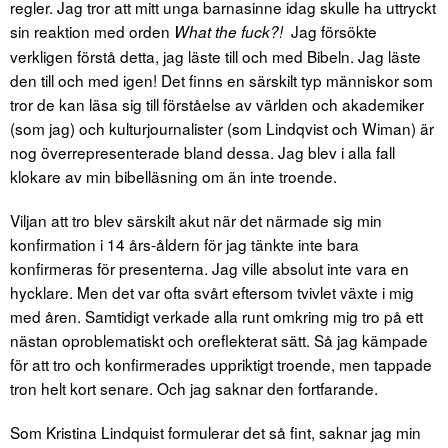
regler. Jag tror att mitt unga barnasinne idag skulle ha uttryckt
sin reaktion med orden
Jag försökte
W
hat the fuck?!
verkligen förstå detta, jag läste till och med Bibeln. Jag läste
den till och med igen! Det finns en särskilt typ människor som
tror de kan läsa sig till förståelse av världen och akademiker
(som jag) och kulturjournalister (som Lindqvist och Wiman) är
nog överrepresenterade bland dessa. Jag blev i alla fall
klokare av min bibelläsning om än inte troende.
Viljan att tro blev särskilt akut när det närmade sig min
konfirmation i 14 års-åldern för jag tänkte inte bara
konfirmeras för presenterna. Jag ville absolut inte vara en
hycklare. Men det var ofta svårt eftersom tvivlet växte i mig
med åren. Samtidigt verkade alla runt omkring mig tro på ett
nästan oproblematiskt och oreflekterat sätt. Så jag kämpade
för att tro och konfirmerades uppriktigt troende, men tappade
tron helt kort senare. Och jag saknar den fortfarande.
Som Kristina Lindquist formulerar det så fint, saknar jag min