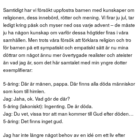
Samtidigt har vi försökt uppfostra barnen med kunskaper om
religionen, dess innebörd, rötter och mening. Vi firar ju jul, tar
ledigt kring påsk och myser ned oss varje advent – de måste
ju ha någon kunskap om varför dessa högtider firas i våra
samhällen. Men trots våra försök att förklara religion och tro
för barnen på ett sympatiskt och empatiskt sätt är nu mina
döttrar om något ännu mer övertygade realister och ateister
än vad jag är, som det här samtalet med min yngre dotter
exemplifierar:
5-åring: Där är månen, pappa. Där finns alla döda människor
som kom till himlen.
Jag: Jaha, ok. Vad gör de där?
5-åring (lakoniskt): Ingenting. De är döda.
Jag: Du vet, vissa tror att man kommer till Gud efter döden…
5-åring: Det finns inget gud.
Jag har inte längre något behov av en idé om ett liv efter