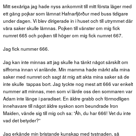
Mitt sexåriga jag hade nyss ankommit till mitt första läger med
ett gäng pojkar som lämnat Hafnarfjörður med buss tidigare
under dagen. Vi blev dirigerade in i huset och till utrymmet där
våra saker skulle lämnas. Pojken till vänster om mig fick
numret 665 och pojken till höger om mig fick numret 667.
Jag fick nummer 666.
Jag kan inte minnas att jag skulle ha tänkt något särskilt om
siffrorna innan vi anlände. Min mamma hade märkt alla mina
saker med numret och sagt åt mig att akta mina saker så de
inte skulle tappas bort. Jag tyckte nog mest att 666 var enkelt
nummer att minnas, men som vi lärde oss den sommaren var
Adam inte länge i paradiset. En äldre grabb och förmodligen
innehavare till något äldre syskon som beundrade Iron
Maiden, vände sig till mig och sa: “Åh, du har 666! Vet du inte
vad det betyder?”
Jag erkände min bristande kunskap med tystnaden, så