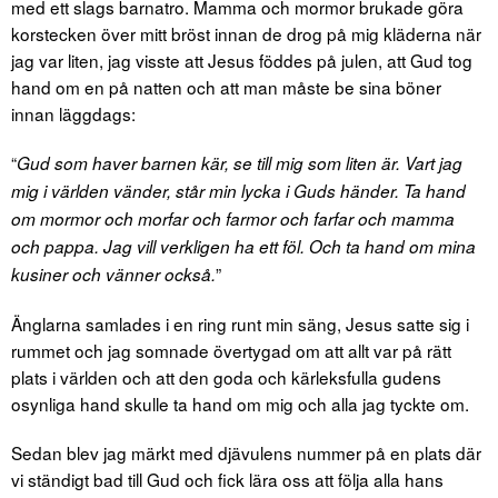
med ett slags barnatro. Mamma och mormor brukade göra
korstecken över mitt bröst innan de drog på mig kläderna när
jag var liten, jag visste att Jesus föddes på julen, att Gud tog
hand om en på natten och att man måste be sina böner
innan läggdags:
“
Gud som haver barnen kär, se till mig som liten är. Vart jag
mig i världen vänder, står min lycka i Guds händer. Ta hand
om mormor och morfar och farmor och farfar och mamma
och pappa. Jag vill verkligen ha ett föl. Och ta hand om mina
”
kusiner och vänner också.
Änglarna samlades i en ring runt min säng, Jesus satte sig i
rummet och jag somnade övertygad om att allt var på rätt
plats i världen och att den goda och kärleksfulla gudens
osynliga hand skulle ta hand om mig och alla jag tyckte om.
Sedan blev jag märkt med djävulens nummer på en plats där
vi ständigt bad till Gud och fick lära oss att följa alla hans