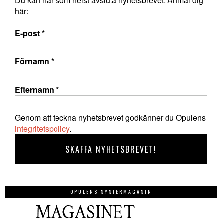
Du kan när som helst avsluta nyhetsbrevet. Anmäl dig
här:
E-post
*
Förnamn
*
Efternamn
*
Genom att teckna nyhetsbrevet godkänner du Opulens
integritetspolicy
.
OPULENS SYSTERMAGASIN