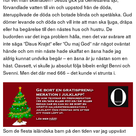
förvandlade vatten till vin och uppstod från de döda,
återupplivade de döda och botade blinda och spetälska. Gud
dömer levande och döda och vill inte att man ska ljuga, dräpa
eller ha begärelse till den nästes hus och hustru. De
budorden var det inga problem hålla, men det var svårare att
inte säga ”Disus Krajst” eller ”Ou maj God” när något oväntat
hände och om min näste hade skaffat en åsna hade jag
aldrig kunnat undvika begär – en åsna är ju nästan som en
häst. Oavsett, vi skulle ju absolut följa bibeln enligt Benni och
Svenni. Men det där med 666 – det kunde vi strunta i.
Som de flesta isländska barn på den tiden var jag uppväxt