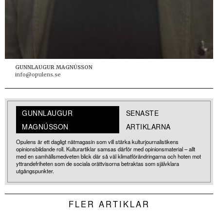
GUNNLAUGUR MAGNÚSSON
info@opulens.se
GUNNLAUGUR
SENASTE
MAGNÚSSON
ARTIKLARNA
Opulens är ett dagligt nätmagasin som vill stärka kulturjournalistikens
opinionsbildande roll. Kulturartiklar samsas därför med opinionsmaterial – allt
med en samhällsmedveten blick där så väl klimatförändringarna och hoten mot
yttrandefriheten som de sociala orättvisorna betraktas som självklara
utgångspunkter.
FLER ARTIKLAR