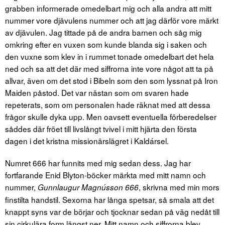
grabben informerade omedelbart mig och alla andra att mitt
nummer vore djävulens nummer och att jag därför vore märkt
av djävulen. Jag tittade på de andra barnen och såg mig
omkring efter en vuxen som kunde blanda sig i saken och
den vuxne som klev in i rummet tonade omedelbart det hela
ned och sa att det där med siffrorna inte vore något att ta på
allvar, även om det stod i Bibeln som den som lyssnat på Iron
Maiden påstod. Det var nästan som om svaren hade
repeterats, som om personalen hade räknat med att dessa
frågor skulle dyka upp. Men oavsett eventuella förberedelser
såddes där fröet till livslångt tvivel i mitt hjärta den första
dagen i det kristna missionärslägret i Kaldársel.
Numret 666 har funnits med mig sedan dess. Jag har
fortfarande Enid Blyton-böcker märkta med mitt namn och
nummer,
, skrivna med min mors
Gunnlaugur Magnússon 666
finstilta handstil. Sexorna har långa spetsar, så smala att det
knappt syns var de börjar och tjocknar sedan på väg nedåt till
sin cirkulära form längst ner. Mitt namn och siffrorna blev