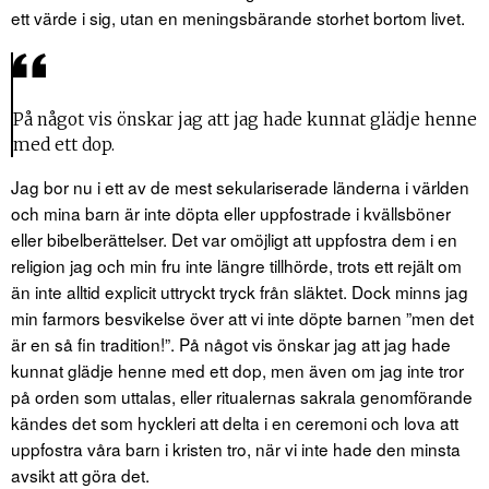
ett värde i sig, utan en meningsbärande storhet bortom livet.
På något vis önskar jag att jag hade kunnat glädje henne
med ett dop.
Jag bor nu i ett av de mest sekulariserade länderna i världen
och mina barn är inte döpta eller uppfostrade i kvällsböner
eller bibelberättelser. Det var omöjligt att uppfostra dem i en
religion jag och min fru inte längre tillhörde, trots ett rejält om
än inte alltid explicit uttryckt tryck från släktet. Dock minns jag
min farmors besvikelse över att vi inte döpte barnen ”men det
är en så fin tradition!”. På något vis önskar jag att jag hade
kunnat glädje henne med ett dop, men även om jag inte tror
på orden som uttalas, eller ritualernas sakrala genomförande
kändes det som hyckleri att delta i en ceremoni och lova att
uppfostra våra barn i kristen tro, när vi inte hade den minsta
avsikt att göra det.