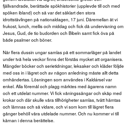
fjällvandrade, berättade spökhistorier (upplevde till och med
spöken ibland) och så var det såklart den stora
idrottstävlingen på nationaldagen, 17 juni. Däremellan åt vi
frukost, lunch, mellis och middag och fick då undervisning om
Jesus, Gud, de tio budorden och Bibeln samt fick öva på
både psalmer och böner.
När flera dussin ungar samlas på ett sommarläger på landet
under två hela veckor finns det förstås mycket att organisera.
Mängder böcker och serietidningar, leksaker och kläder följde
med oss in i lägret och av någon anledning måste allt detta
omhändertas. Lösningen som användes i Kaldársel var
enkel. Alla föremål och plagg märktes med ägarens namn
och ett utdelat nummer. Vi fick våningssängar och skåp med
krokar och där skulle våra tillhörigheter samlas, tvätt hämtas
och lämnas och så vidare, och vi som kom till lägret flera
gånger behöll våra utdelade nummer. Och nu kommer vi till
kärnan i denna berättelse.