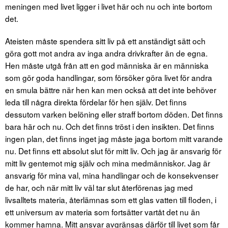
meningen med livet ligger i livet här och nu och inte bortom
det.
Ateisten måste spendera sitt liv på ett anständigt sätt och
göra gott mot andra av inga andra drivkrafter än de egna.
Hen måste utgå från att en god människa är en människa
som gör goda handlingar, som försöker göra livet för andra
en smula bättre när hen kan men också att det inte behöver
leda till några direkta fördelar för hen själv. Det finns
dessutom varken belöning eller straff bortom döden. Det finns
bara här och nu. Och det finns tröst i den insikten. Det finns
ingen plan, det finns inget jag måste jaga bortom mitt varande
nu. Det finns ett absolut slut för mitt liv. Och jag är ansvarig för
mitt liv gentemot mig själv och mina medmänniskor. Jag är
ansvarig för mina val, mina handlingar och de konsekvenser
de har, och när mitt liv väl tar slut återförenas jag med
livsalltets materia, återlämnas som ett glas vatten till floden, i
ett universum av materia som fortsätter vartåt det nu än
kommer hamna. Mitt ansvar avgränsas därför till livet som får