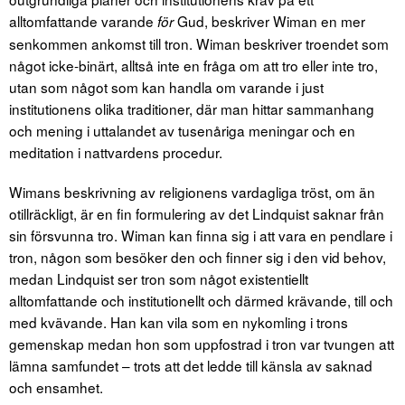
alltomfattande varande
Gud, beskriver Wiman en mer
för
senkommen ankomst till tron. Wiman beskriver troendet som
något icke-binärt, alltså inte en fråga om att tro eller inte tro,
utan som något som kan handla om varande i just
institutionens olika traditioner, där man hittar sammanhang
och mening i uttalandet av tusenåriga meningar och en
meditation i nattvardens procedur.
Wimans beskrivning av religionens vardagliga tröst, om än
otillräckligt, är en fin formulering av det Lindquist saknar från
sin försvunna tro. Wiman kan finna sig i att vara en pendlare i
tron, någon som besöker den och finner sig i den vid behov,
medan Lindquist ser tron som något existentiellt
alltomfattande och institutionellt och därmed krävande, till och
med kvävande. Han kan vila som en nykomling i trons
gemenskap medan hon som uppfostrad i tron var tvungen att
lämna samfundet – trots att det ledde till känsla av saknad
och ensamhet.