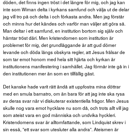
döden, det finns ingen tröst i det längre för mig, och jag kan
inte som Wiman delta i kyrkans samfund och välja ut de delar
jag vill tro på och delta i och förkasta andra. Men jag förstår
och minns hur det kändes och varför man väljer att göra så.
Man deltar i ett samfund, en institution bortom sig själv och
hämtar tröst däri. Men kristendomen som institution är
problemet för mig, det grundläggande är att gud dömer
levande och döda längs obskyra regler, att Jesus frälsar de
som tar emot honom med hela sitt hjärta och kyrkan är
institutionens manifestering i samhället. Jag förmår inte gå in i
den institutionen mer än som en tillfällig gäst.
Det kanske hade varit rätt ändå att uppfostra mina döttrar
med en smula barnatro, om än bara för att jag inte ska rysa
av deras svar när vi diskuterar existentiella frågor. Men Jesus
skulle nog vara emot hycklare nu som då, och trots allt vill jag
som ateist vara en god människa och undvika hyckleri.
Kristendomens svar är alltomfattande, som Lindquist skrev i
sin essä, ”ett svar som utesluter alla andra”. Ateismen är