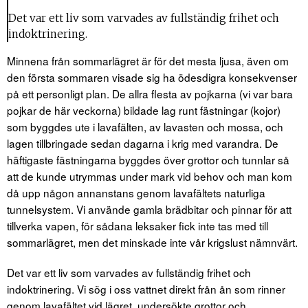
Det var ett liv som varvades av fullständig frihet och
indoktrinering.
Minnena från sommarlägret är för det mesta ljusa, även om
den första sommaren visade sig ha ödesdigra konsekvenser
på ett personligt plan. De allra flesta av pojkarna (vi var bara
pojkar de här veckorna) bildade lag runt fästningar (kojor)
som byggdes ute i lavafälten, av lavasten och mossa, och
lagen tillbringade sedan dagarna i krig med varandra. De
häftigaste fästningarna byggdes över grottor och tunnlar så
att de kunde utrymmas under mark vid behov och man kom
då upp någon annanstans genom lavafältets naturliga
tunnelsystem. Vi använde gamla brädbitar och pinnar för att
tillverka vapen, för sådana leksaker fick inte tas med till
sommarlägret, men det minskade inte vår krigslust nämnvärt.
Det var ett liv som varvades av fullständig frihet och
indoktrinering. Vi sög i oss vattnet direkt från ån som rinner
genom lavafältet vid lägret, undersökte grottor och