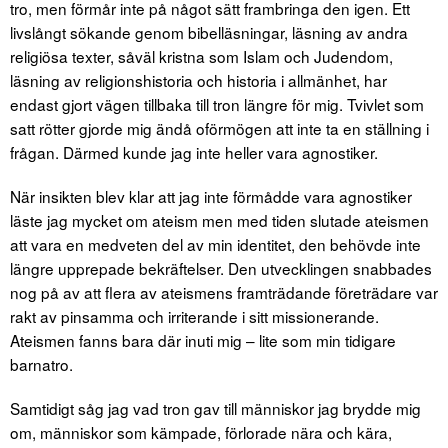
tro, men förmår inte på något sätt frambringa den igen. Ett
livslångt sökande genom bibelläsningar, läsning av andra
religiösa texter, såväl kristna som Islam och Judendom,
läsning av religionshistoria och historia i allmänhet, har
endast gjort vägen tillbaka till tron längre för mig. Tvivlet som
satt rötter gjorde mig ändå oförmögen att inte ta en ställning i
frågan. Därmed kunde jag inte heller vara agnostiker.
När insikten blev klar att jag inte förmådde vara agnostiker
läste jag mycket om ateism men med tiden slutade ateismen
att vara en medveten del av min identitet, den behövde inte
längre upprepade bekräftelser. Den utvecklingen snabbades
nog på av att flera av ateismens framträdande företrädare var
rakt av pinsamma och irriterande i sitt missionerande.
Ateismen fanns bara där inuti mig – lite som min tidigare
barnatro.
Samtidigt såg jag vad tron ​​gav till människor jag brydde mig
om, människor som kämpade, förlorade nära och kära,