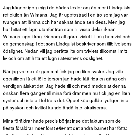
Jag känner igen mig i de bådas texter om än mer i Lindquists
reflektion än Wimans. Jag är uppfostrad i en tro som jag var
tvungen att lämna och har saknat ända sen dess. Men jag
har hittat ett lugn utanför tron som till vissa delar liknar
Wimans lugn i tron. Genom att göra tvivlet till min hemvist och
en gemenskap i det som Lindquist beskriver som tillblivelsens
ödslighet. Nedan vill jag berätta lite om tvivlets tillkomst i mitt
liv och om att hitta ett lugn i ateismens ödslighet.
När jag var sex år gammal fick jag en liten syster. Jag ville
egentligen få ett föl eftersom jag hade fått rida en gång och
verkligen älskat det. Jag hade till och med meddelat denna
önskan flera gånger till mina föräldrar men nu fick jag en liten
syster och inte ett föl trots det. Öppet köp gällde tydligen inte
på syskon och kvittot kunde ändå inte lokaliseras.
Mina föräldrar hade precis börjat inse det faktum som de
flesta föräldrar inser först
att det andra barnet har fötts:
efter