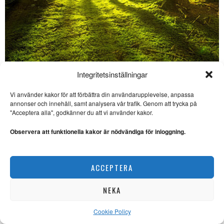
Integritetsinställningar
Skogsbrukets kulturkris – om värden bortom virke
EXISTENTIELLT
Vi använder kakor för att förbättra din användarupplevelse, anpassa
annonser och innehåll, samt analysera vår trafik. Genom att trycka på
SE ÄVEN
"Acceptera alla", godkänner du att vi använder kakor.
Eiríkur Örn Norðdahl på
strålande berättarhumör
Observera att funktionella kakor är nödvändiga för inloggning.
ROMAN. ”’Naturlagarna’ är
definitivt Eiríkur Örn Norðdahls
bästa roman hittills.
ACCEPTERA
Mästerverk av Queen fyller
50 år
NEKA
MUSIK. Lars Thulin besökte
Island i somras. Där fick han
Cookie Policy