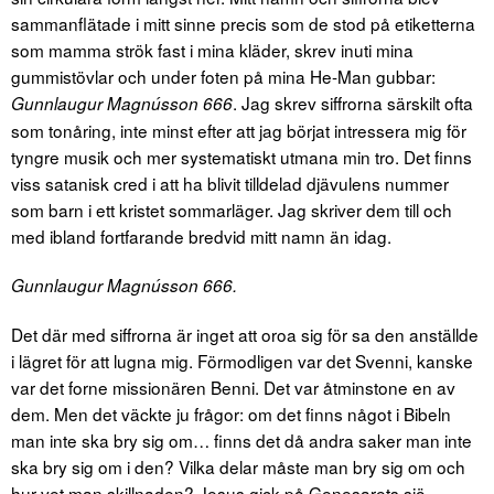
sammanflätade i mitt sinne precis som de stod på etiketterna
som mamma strök fast i mina kläder, skrev inuti mina
gummistövlar och under foten på mina He-Man gubbar:
. Jag skrev siffrorna särskilt ofta
Gunnlaugur Magnússon 666
som tonåring, inte minst efter att jag börjat intressera mig för
tyngre musik och mer systematiskt utmana min tro. Det finns
viss satanisk cred i att ha blivit tilldelad djävulens nummer
som barn i ett kristet sommarläger. Jag skriver dem till och
med ibland fortfarande bredvid mitt namn än idag.
Gunnlaugur Magnússon 666.
Det där med siffrorna är inget att oroa sig för sa den anställde
i lägret för att lugna mig. Förmodligen var det Svenni, kanske
var det forne missionären Benni. Det var åtminstone en av
dem. Men det väckte ju frågor: om det finns något i Bibeln
man inte ska bry sig om… finns det då andra saker man inte
ska bry sig om i den? Vilka delar måste man bry sig om och
hur vet man skillnaden? Jesus gick på Genesarets sjö,