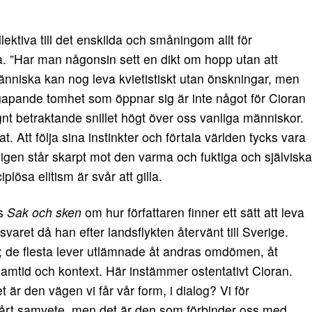
lektiva till det enskilda och småningom allt för
. ”Har man någonsin sett en dikt om hopp utan att
änniska kan nog leva kvietistiskt utan önskningar, men
gapande tomhet som öppnar sig är inte något för Cioran
nt betraktande snillet högt över oss vanliga människor.
 Att följa sina instinkter och förtala världen tycks vara
igen står skarpt mot den varma och fuktiga och själviska
ösa elitism är svår att gilla.
ds
Sak och sken
om hur författaren finner ett sätt att leva
aret då han efter landsflykten återvänt till Sverige.
 de flesta lever utlämnade åt andras omdömen, åt
amtid och kontext. Här instämmer ostentativt Cioran.
 är den vägen vi får vår form, i dialog? Vi för
 vårt samvete, men det är den som förbinder oss med