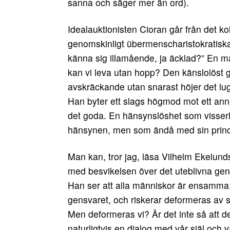
sanna och säger mer än ord).
Idealauktionisten Cioran går från det kol
genomskinligt übermenscharistokratiska
känna sig illamående, ja äcklad?” En m
kan vi leva utan hopp? Den känslolöst 
avskräckande utan snarast höjer det lug
Han byter ett slags högmod mot ett annat.
det goda. En hänsynslöshet som visserl
hänsynen, men som ändå med sin princip­l
Man kan, tror jag, läsa Vilhelm Ekelun
med besvikelsen över det uteblivna gensv
Han ser att alla människor är ensamma;
gensvaret, och riskerar deformeras av s
Men deformeras vi? Är det inte så att det
naturligtvis en dialog med vår själ och