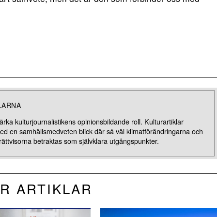
LARNA
rka kulturjournalistikens opinionsbildande roll. Kulturartiklar
med en samhällsmedveten blick där så väl klimatförändringarna och
rättvisorna betraktas som självklara utgångspunkter.
R ARTIKLAR