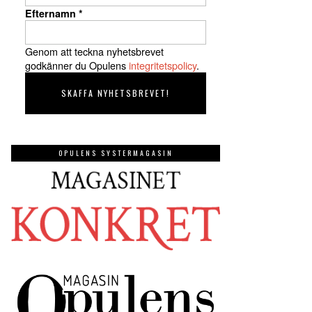
Efternamn
*
Genom att teckna nyhetsbrevet
godkänner du Opulens
integritetspolicy
.
OPULENS SYSTERMAGASIN