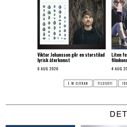
Viktor Johansson gör en storstilad
Liten fe
lyrisk återkomst
filmkon
6 AUG 2026
4 AUG 2
E M CIORAN
FILOSOFI
ID
DET