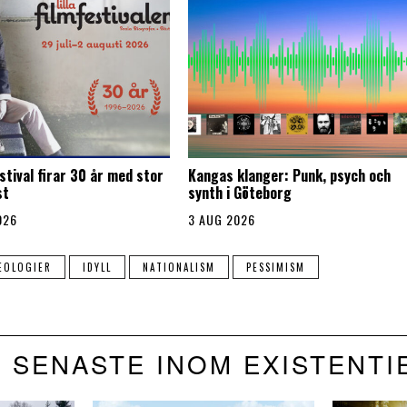
stival firar 30 år med stor
Kangas klanger: Punk, psych och
st
synth i Göteborg
026
3 AUG 2026
EOLOGIER
IDYLL
NATIONALISM
PESSIMISM
 SENASTE INOM EXISTENTI