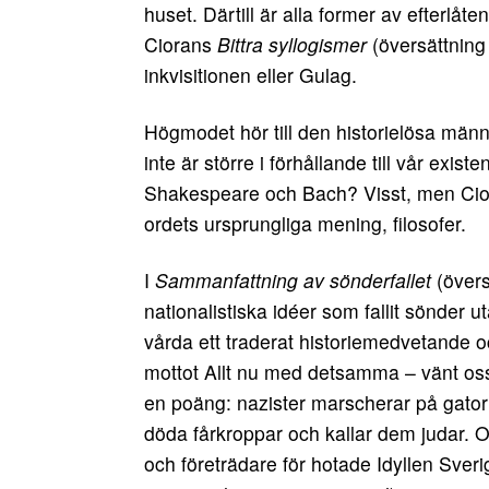
huset. Därtill är alla former av efterlå
Ciorans
Bittra syllogismer
(översättning J
inkvisitionen eller Gulag.
Högmodet hör till den historielösa männ
inte är större i förhållande till vår exis
Shakespeare och Bach? Visst, men Cio
ordets ursprungliga mening, filosofer.
I
Sammanfatt­ning av sönderfallet
(övers
nationalistiska idéer som fallit sönder ut
vårda ett traderat historiemedvetande o
mottot Allt nu med detsamma – vänt oss 
en poäng: nazister marscherar på gator
döda fårkroppar och kallar dem judar. 
och företrädare för hotade Idyllen Sverig