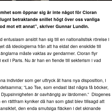
het som öppnar sig är inte något för Cioran
lugnt betraktande snillet högt över oss vanliga
od mot ett annat”, skriver Gunnar Lundin.
entusiasm anslöt han sig till en nationalistisk rörelse i
 då ideologierna från att ha eldat den enskilde till
änglarna måste vaktas av gendarmer. Cioran flyr
exil i Paris. Nu är han en fiende till sekterism i vad
nna individer som ger uttryck åt hans nya disposition, i
r detsamma; ”Lao Tse, som endast läst några få böcker,
llt. Djupsinnigheten är oavhängig av lärdomen.” Diogenes
 en rättfram kyniker då han som gäst blev tillsagd att
i ansiktet, den enda smutsiga fläcken i det skinande