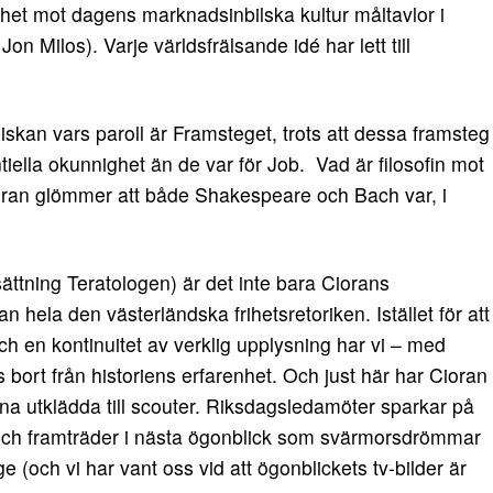
tenhet mot dagens marknadsinbilska kultur måltavlor i
on Milos). Varje världs­frälsande idé har lett till
iskan vars paroll är Framsteget, trots att dessa framsteg
tentiella okunnighet än de var för Job. Vad är filosofin mot
ran glömmer att både Shakespeare och Bach var, i
ättning Teratologen) är det inte bara Ciorans
an hela den västerländska frihetsretoriken. Istället för att
ch en kontinuitet av verklig upplysning har vi – med
bort från historiens erfarenhet. Och just här har Cioran
na utklädda till scouter. Riksdagsledamöter sparkar på
Och framträder i nästa ögonblick som svärmors­drömmar
e (och vi har vant oss vid att ögonblickets tv-bilder är