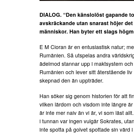
DIALOG. “Den känslolöst gapande tom
avskräckande utan snarast höjer det 
människor. Han byter ett slags högm
E M Cioran är en entusiastisk natur; med 
Rumänien. Så utspelas andra världskriget
ädelmod stannar upp i maktsystem och 
Rumänien och lever sitt återstående liv i 
skepnad den än uppträder.
Han söker sig genom historien för att fi
vilken lärdom och visdom inte längre ä
är inte mer naiv än vi är, vi som läst a
i tunnan var ingen vulgär Sokrates, utan
inte spotta på golvet spottade sin värd 