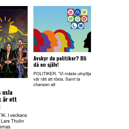
Avskyr du politiker? Bli
då en själv!
POLITIKER. ”Vi måste utnyttja
vår rätt att rösta. Samt ta
chansen att
 usla
k är ett
k
K. I veckans
 Lars Thulin
ernas