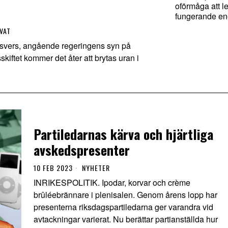
oförmåga att l
fungerande ene
VAT
gsvers, angående regeringens syn på
skiftet kommer det åter att brytas uran i
Partiledarnas kärva och hjärtliga
avskedspresenter
10 FEB 2023
NYHETER
INRIKESPOLITIK. Ipodar, korvar och crème
brûléebrännare i plenisalen. Genom årens lopp har
presenterna riksdagspartiledarna ger varandra vid
avtackningar varierat. Nu berättar partianställda hur