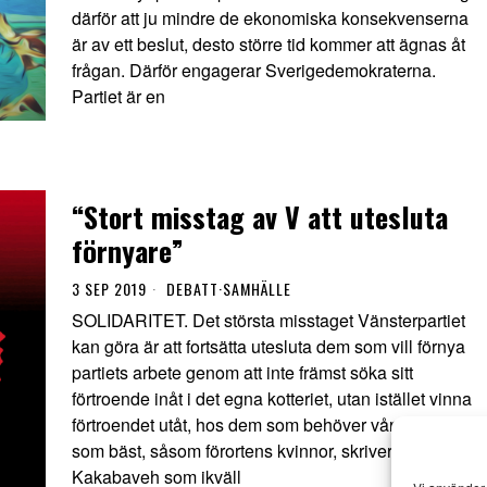
därför att ju mindre de ekonomiska konsekvenserna
är av ett beslut, desto större tid kommer att ägnas åt
frågan. Därför engagerar Sverigedemokraterna.
Partiet är en
“Stort misstag av V att utesluta
förnyare”
3 SEP 2019
DEBATT
·
SAMHÄLLE
SOLIDARITET. Det största misstaget Vänsterpartiet
kan göra är att fortsätta utesluta dem som vill förnya
partiets arbete genom att inte främst söka sitt
förtroende inåt i det egna kotteriet, utan istället vinna
förtroendet utåt, hos dem som behöver vår solidaritet
som bäst, såsom förortens kvinnor, skriver Amine
Kakabaveh som ikväll