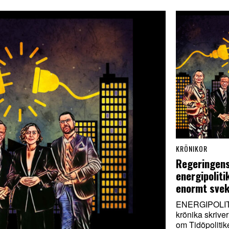
KRÖNIKOR
Regeringens
energipoliti
enormt sve
ENERGIPOLITI
krönika skriver
om Tidöpolitik