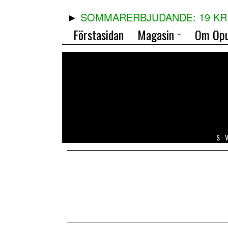
SOMMARERBJUDANDE: 19 KR 
Förstasidan
Magasin
Om Opu
S