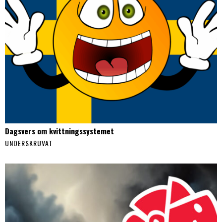
Dagsvers om kvittningssystemet
UNDERSKRUVAT