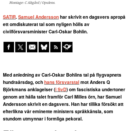
Montage: C Altgård / Opulens.
SATIR
.
Samuel Andersson
har skrivit en dagsvers apropå
ett omdiskuterat tal som nyligen hölls av
civilförsvarsminister Carl-Oskar Bohlin.
Med anledning av Carl-Oskar Bohlins tal på flygvapnets
hundraårsdag, och
hans försvarstal
mot Anders Q
Björkmans anklagelser (
i SvD
) om fascistiska undertoner
genom att hålla talet framför Carl Milles örn, har Samuel
Andersson skrivit en dagsvers. Han har tillika försökt att
efterlikna vår eminente ministers språkkänsla, som
stundom utmynnar i formliga pekoral.