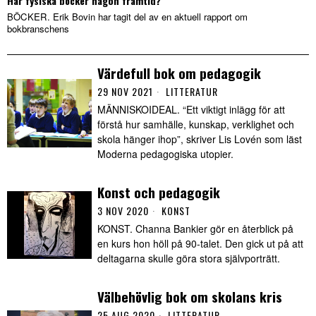
Har fysiska böcker någon framtid?
BÖCKER. Erik Bovin har tagit del av en aktuell rapport om
bokbranschens
Värdefull bok om pedagogik
29 NOV 2021
LITTERATUR
MÄNNISKOIDEAL. “Ett viktigt inlägg för att
förstå hur samhälle, kunskap, verklighet och
skola hänger ihop”, skriver Lis Lovén som läst
Moderna pedagogiska utopier.
Konst och pedagogik
3 NOV 2020
KONST
KONST. Channa Bankier gör en återblick på
en kurs hon höll på 90-talet. Den gick ut på att
deltagarna skulle göra stora självporträtt.
Välbehövlig bok om skolans kris
25 AUG 2020
LITTERATUR