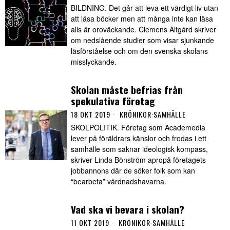
BILDNING. Det går att leva ett värdigt liv utan
att läsa böcker men att många inte kan läsa
alls är oroväckande. Clemens Altgård skriver
om nedslående studier som visar sjunkande
läsförståelse och om den svenska skolans
misslyckande.
Skolan måste befrias från
spekulativa företag
18 OKT 2019
KRÖNIKOR
·
SAMHÄLLE
SKOLPOLITIK. Företag som Academedia
lever på föräldrars känslor och frodas i ett
samhälle som saknar ideologisk kompass,
skriver Linda Bönström apropå företagets
jobbannons där de söker folk som kan
“bearbeta” vårdnadshavarna.
Vad ska vi bevara i skolan?
11 OKT 2019
KRÖNIKOR
·
SAMHÄLLE