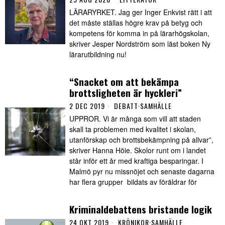
LÄRARYRKET. Jag ger Inger Enkvist rätt i att
det måste ställas högre krav på betyg och
kompetens för komma in på lärarhögskolan,
skriver Jesper Nordström som läst boken Ny
lärarutbildning nu!
“Snacket om att bekämpa
brottsligheten är hyckleri”
2 DEC 2019
DEBATT
·
SAMHÄLLE
UPPROR. Vi är många som vill att staden
skall ta problemen med kvalitet i skolan,
utanförskap och brottsbekämpning på allvar”,
skriver Hanna Höie. Skolor runt om i landet
står inför ett år med kraftiga besparingar. I
Malmö pyr nu missnöjet och senaste dagarna
har flera grupper bildats av föräldrar för
Kriminaldebattens bristande logik
24 OKT 2019
KRÖNIKOR
·
SAMHÄLLE