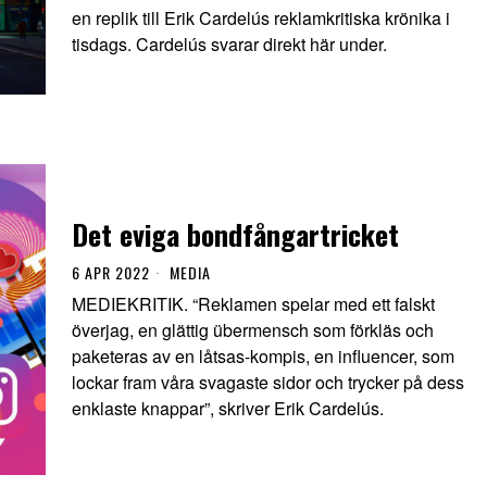
en replik till Erik Cardelús reklamkritiska krönika i
tisdags. Cardelús svarar direkt här under.
Det eviga bondfångartricket
6 APR 2022
MEDIA
MEDIEKRITIK. “Reklamen spelar med ett falskt
överjag, en glättig übermensch som förkläs och
paketeras av en låtsas-kompis, en influencer, som
lockar fram våra svagaste sidor och trycker på dess
enklaste knappar”, skriver Erik Cardelús.