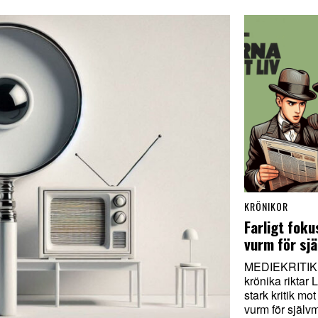
KRÖNIKOR
Farligt foku
vurm för sj
MEDIEKRITIK.
krönika riktar 
stark kritik mot
vurm för självm