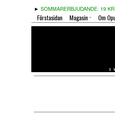
SOMMARERBJUDANDE: 19 KR 
Förstasidan
Magasin
Om Opu
S