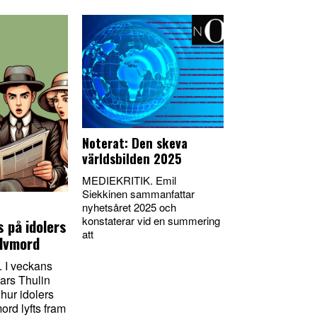
Noterat: Den skeva
världsbilden 2025
MEDIEKRITIK. Emil
Siekkinen sammanfattar
nyhetsåret 2025 och
konstaterar vid en summering
s på idolers
att
älvmord
 I veckans
Lars Thulin
 hur idolers
ord lyfts fram