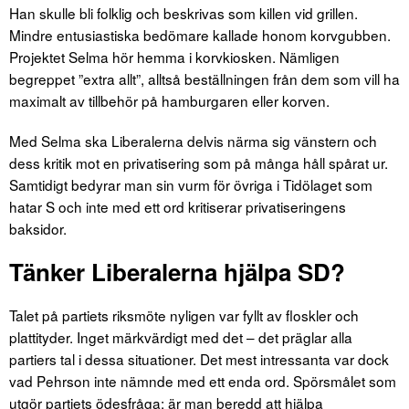
Han skulle bli folklig och beskrivas som killen vid grillen.
Mindre entusiastiska bedömare kallade honom korvgubben.
Projektet Selma hör hemma i korvkiosken. Nämligen
begreppet ”extra allt”, alltså beställningen från dem som vill ha
maximalt av tillbehör på hamburgaren eller korven.
Med Selma ska Liberalerna delvis närma sig vänstern och
dess kritik mot en privatisering som på många håll spårat ur.
Samtidigt bedyrar man sin vurm för övriga i Tidölaget som
hatar S och inte med ett ord kritiserar privatiseringens
baksidor.
Tänker Liberalerna hjälpa SD?
Talet på partiets riksmöte nyligen var fyllt av floskler och
plattityder. Inget märkvärdigt med det – det präglar alla
partiers tal i dessa situationer. Det mest intressanta var dock
vad Pehrson inte nämnde med ett enda ord. Spörsmålet som
utgör partiets ödesfråga: är man beredd att hjälpa