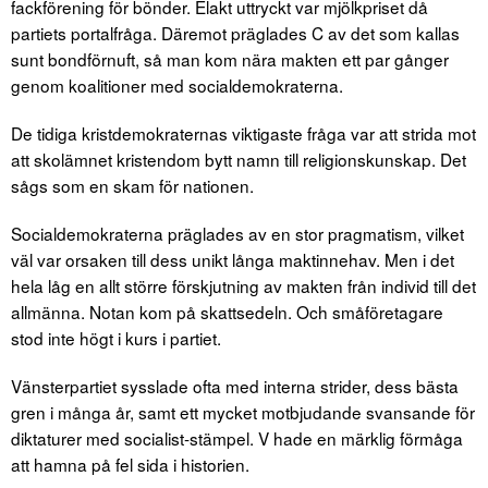
fackförening för bönder. Elakt uttryckt var mjölkpriset då
partiets portalfråga. Däremot präglades C av det som kallas
sunt bondförnuft, så man kom nära makten ett par gånger
genom koalitioner med socialdemokraterna.
De tidiga kristdemokraternas viktigaste fråga var att strida mot
att skolämnet kristendom bytt namn till religionskunskap. Det
sågs som en skam för nationen.
Socialdemokraterna präglades av en stor pragmatism, vilket
väl var orsaken till dess unikt långa maktinnehav. Men i det
hela låg en allt större förskjutning av makten från individ till det
allmänna. Notan kom på skattsedeln. Och småföretagare
stod inte högt i kurs i partiet.
Vänsterpartiet sysslade ofta med interna strider, dess bästa
gren i många år, samt ett mycket motbjudande svansande för
diktaturer med socialist-stämpel. V hade en märklig förmåga
att hamna på fel sida i historien.