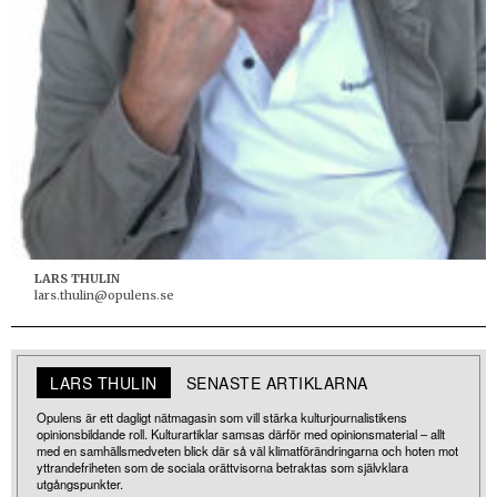
LARS THULIN
lars.thulin@opulens.se
LARS THULIN
SENASTE ARTIKLARNA
Opulens är ett dagligt nätmagasin som vill stärka kulturjournalistikens
opinionsbildande roll. Kulturartiklar samsas därför med opinionsmaterial – allt
med en samhällsmedveten blick där så väl klimatförändringarna och hoten mot
yttrandefriheten som de sociala orättvisorna betraktas som självklara
utgångspunkter.