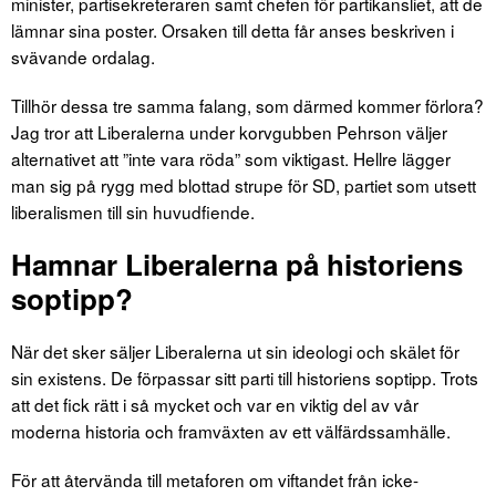
minister, partisekreteraren samt chefen för partikansliet, att de
lämnar sina poster. Orsaken till detta får anses beskriven i
svävande ordalag.
Tillhör dessa tre samma falang, som därmed kommer förlora?
Jag tror att Liberalerna under korvgubben Pehrson väljer
alternativet att ”inte vara röda” som viktigast. Hellre lägger
man sig på rygg med blottad strupe för SD, partiet som utsett
liberalismen till sin huvudfiende.
Hamnar Liberalerna på historiens
soptipp?
När det sker säljer Liberalerna ut sin ideologi och skälet för
sin existens. De förpassar sitt parti till historiens soptipp. Trots
att det fick rätt i så mycket och var en viktig del av vår
moderna historia och framväxten av ett välfärdssamhälle.
För att återvända till metaforen om viftandet från icke-