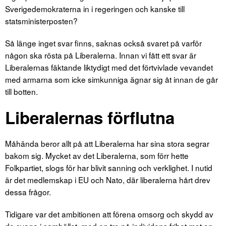
Sverigedemokraterna in i regeringen och kanske till
statsministerposten?
Så länge inget svar finns, saknas också svaret på varför
någon ska rösta på Liberalerna. Innan vi fått ett svar är
Liberalernas fäktande liktydigt med det förtvivlade vevandet
med armarna som icke simkunniga ägnar sig åt innan de går
till botten.
Liberalernas förflutna
Måhända beror allt på att Liberalerna har sina stora segrar
bakom sig. Mycket av det Liberalerna, som förr hette
Folkpartiet, slogs för har blivit sanning och verklighet. I nutid
är det medlemskap i EU och Nato, där liberalerna hårt drev
dessa frågor.
Tidigare var det ambitionen att förena omsorg och skydd av
de svaga i samhället, med en tro på individens frihet mot en