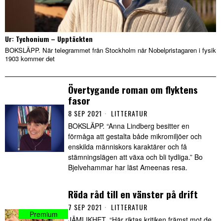
Ur: Tychonium – Upptäckten
BOKSLÄPP. När telegrammet från Stockholm når Nobelpristagaren i fysik
1903 kommer det
Övertygande roman om flyktens
fasor
8 SEP 2021
LITTERATUR
BOKSLÄPP. “Anna Lindberg besitter en
förmåga att gestalta både mikromiljöer och
enskilda människors karaktärer och få
stämningslägen att växa och bli tydliga.” Bo
Bjelvehammar har läst Ameenas resa.
Röda råd till en vänster på drift
7 SEP 2021
LITTERATUR
JÄMLIKHET. “Här riktas kritiken främst mot de