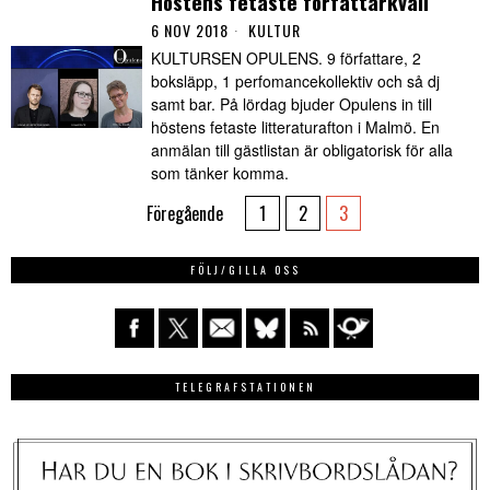
Höstens fetaste författarkväll
6 NOV 2018
KULTUR
KULTURSEN OPULENS. 9 författare, 2
boksläpp, 1 perfomancekollektiv och så dj
samt bar. På lördag bjuder Opulens in till
höstens fetaste litteraturafton i Malmö. En
anmälan till gästlistan är obligatorisk för alla
som tänker komma.
Föregående
1
2
3
FÖLJ/GILLA OSS
TELEGRAFSTATIONEN