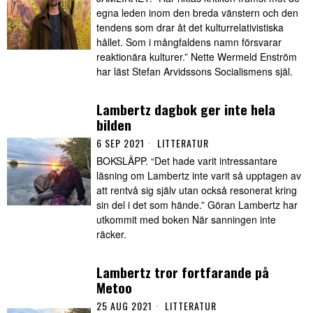
egna leden inom den breda vänstern och den
tendens som drar åt det kulturrelativistiska
hållet. Som i mångfaldens namn försvarar
reaktionära kulturer.” Nette Wermeld Enström
har läst Stefan Arvidssons Socialismens själ.
Lambertz dagbok ger inte hela
bilden
6 SEP 2021
LITTERATUR
BOKSLÄPP. “Det hade varit intressantare
läsning om Lambertz inte varit så upptagen av
att rentvå sig själv utan också resonerat kring
sin del i det som hände.” Göran Lambertz har
utkommit med boken När sanningen inte
räcker.
Lambertz tror fortfarande på
Metoo
25 AUG 2021
LITTERATUR