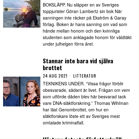
BOKSLÄPP. Nu släpper en av Sveriges
toppjurister Göran Lambertz sin bok När
sanningen inte räcker på Ekström & Garay
förlag. Boken är hans sanning om vad som
hände mellan honom och den kvinnliga
studenten som anklagade honom för våldtäkt
under julhelgen förra året.
Stannar inte bara vid själva
brottet
24 AUG 2021
LITTERATUR
TEKNIKENS UNDER. “Vissa frågor förblir
obesvarade, sådant är livet. Frågan om vem
som utförde dåden blev här besvarad tack
vare DNA-släktforskning.” Thomas Wihlman
har läst Genombrottet, om hur en
släktforskare löste ett av Sveriges mest
omtalade kriminalfall.