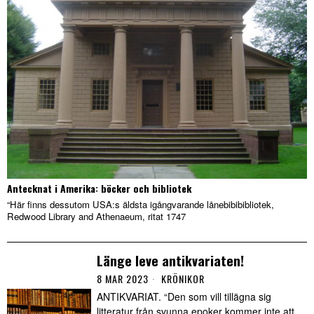
Antecknat i Amerika: böcker och bibliotek
“Här finns dessutom USA:s äldsta igångvarande lånebibibibliotek,
Redwood Library and Athenaeum, ritat 1747
Länge leve antikvariaten!
8 MAR 2023
KRÖNIKOR
ANTIKVARIAT. “Den som vill tillägna sig
litteratur från svunna epoker kommer inte att