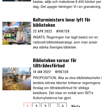
kastas, säljs och makuleras 8 400 böcker per
dag. Det uppger tidningen Vi i en granskning.
Kulturministern lovar lyft för
biblioteken
22 APR 2022
NYHETER
INSATS. Regeringen har tagit beslut om en
nationell biblioteksstrategi, som man anser
ska stärka Sveriges bibliotek.
Biblioteken varnar för
tillträdesförbud
14 JAN 2022
NYHETER
PROPOSITION. Åtta av elva bibliotekschefer i
landets största tätorter kritiserar regeringens
förslag om tillträdesförbud för stökiga
besökare. Det visar en enkät som SVT:s
Kulturnyheterna har gjort.
1
2
3
…
5
Nästa