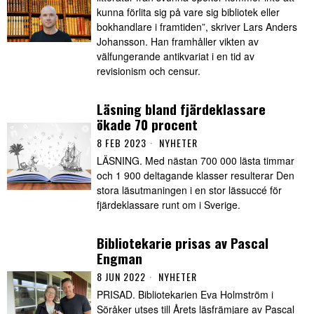
kunna förlita sig på vare sig bibliotek eller
bokhandlare i framtiden”, skriver Lars Anders
Johansson. Han framhåller vikten av
välfungerande antikvariat i en tid av
revisionism och censur.
Läsning bland fjärdeklassare
ökade 70 procent
8 FEB 2023
NYHETER
LÄSNING. Med nästan 700 000 lästa timmar
och 1 900 deltagande klasser resulterar Den
stora läsutmaningen i en stor lässuccé för
fjärdeklassare runt om i Sverige.
Bibliotekarie prisas av Pascal
Engman
8 JUN 2022
NYHETER
PRISAD. Bibliotekarien Eva Holmström i
Söråker utses till Årets läsfrämjare av Pascal