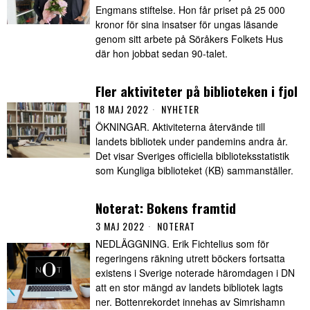
Engmans stiftelse. Hon får priset på 25 000
kronor för sina insatser för ungas läsande
genom sitt arbete på Söråkers Folkets Hus
där hon jobbat sedan 90-talet.
Fler aktiviteter på biblioteken i fjol
18 MAJ 2022
NYHETER
ÖKNINGAR. Aktiviteterna återvände till
landets bibliotek under pandemins andra år.
Det visar Sveriges officiella biblioteksstatistik
som Kungliga biblioteket (KB) sammanställer.
Noterat: Bokens framtid
3 MAJ 2022
NOTERAT
NEDLÄGGNING. Erik Fichtelius som för
regeringens räkning utrett böckers fortsatta
existens i Sverige noterade häromdagen i DN
att en stor mängd av landets bibliotek lagts
ner. Bottenrekordet innehas av Simrishamn