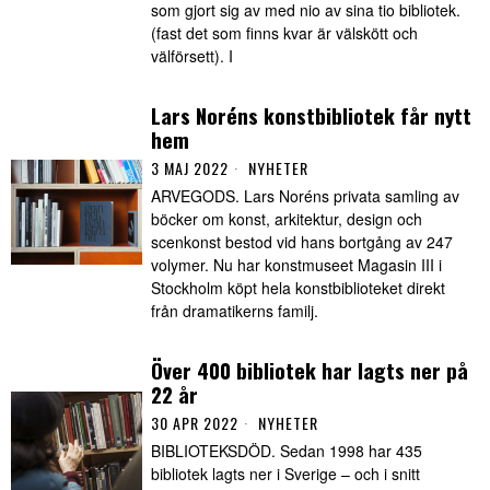
som gjort sig av med nio av sina tio bibliotek.
(fast det som finns kvar är välskött och
välförsett). I
Lars Noréns konstbibliotek får nytt
hem
3 MAJ 2022
NYHETER
ARVEGODS. Lars Noréns privata samling av
böcker om konst, arkitektur, design och
scenkonst bestod vid hans bortgång av 247
volymer. Nu har konstmuseet Magasin III i
Stockholm köpt hela konstbiblioteket direkt
från dramatikerns familj.
Över 400 bibliotek har lagts ner på
22 år
30 APR 2022
NYHETER
BIBLIOTEKSDÖD. Sedan 1998 har 435
bibliotek lagts ner i Sverige – och i snitt