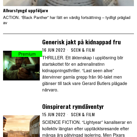
Allvarstyngd uppföljare
ACTION. “Black Panther” har fått en värdig fortsättning – tydligt präglad
av
Generisk jakt på kidnappad fru
16 JUN 2022
SCEN & FILM
THRILLER. Ett äktenskap i upplösning blir
startskottet för en adrenalinstinn
kidnappningsthriller. “Last seen alive”
återvinner gamla grepp från 90-talet men
glänser till tack vare Gerard Butlers plågade
närvaro.
Oinspirerat rymdäventyr
15 JUN 2022
SCEN & FILM
SCIENCE FICTION. “Lightyear” kanaliserar en
kollektiv längtan efter upptäcktsresande efter
många års påtvingad isolering. Men Pixars