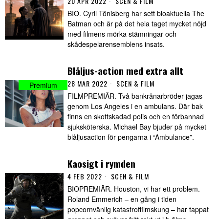
20 APR 2022
SCEN & FILM
BIO. Cyril Tönisberg har sett bioaktuella The
Batman och är på det hela taget mycket nöjd
med filmens mörka stämningar och
skådespelarensemblens insats.
Blåljus-action med extra allt
28 MAR 2022
SCEN & FILM
FILMPREMIÄR. Två bankrånarbröder jagas
genom Los Angeles i en ambulans. Där bak
finns en skottskadad polis och en förbannad
sjuksköterska. Michael Bay bjuder på mycket
blåljusaction för pengarna i “Ambulance”.
Kaosigt i rymden
4 FEB 2022
SCEN & FILM
BIOPREMIÄR. Houston, vi har ett problem.
Roland Emmerich – en gång i tiden
popcornvänlig katastroffilmskung – har tappat