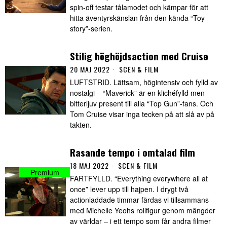
spin-off testar tålamodet och kämpar för att
hitta äventyrskänslan från den kända “Toy
story”-serien.
Stilig höghöjdsaction med Cruise
20 MAJ 2022
SCEN & FILM
LUFTSTRID. Lättsam, högintensiv och fylld av
nostalgi – “Maverick” är en klichéfylld men
bitterljuv present till alla “Top Gun”-fans. Och
Tom Cruise visar inga tecken på att slå av på
takten.
Rasande tempo i omtalad film
18 MAJ 2022
SCEN & FILM
FARTFYLLD. “Everything everywhere all at
once” lever upp till hajpen. I drygt två
actionladdade timmar färdas vi tillsammans
med Michelle Yeohs rollfigur genom mängder
av världar – i ett tempo som får andra filmer