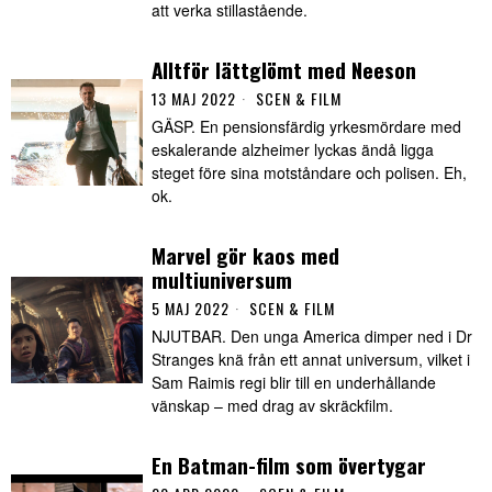
att verka stillastående.
Alltför lättglömt med Neeson
13 MAJ 2022
SCEN & FILM
GÄSP. En pensionsfärdig yrkesmördare med
eskalerande alzheimer lyckas ändå ligga
steget före sina motståndare och polisen. Eh,
ok.
Marvel gör kaos med
multiuniversum
5 MAJ 2022
SCEN & FILM
NJUTBAR. Den unga America dimper ned i Dr
Stranges knä från ett annat universum, vilket i
Sam Raimis regi blir till en underhållande
vänskap – med drag av skräckfilm.
En Batman-film som övertygar