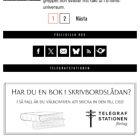
greppet och svävar fritt rakt ut i b-films-
universum.
1
2
Nästa
FÖLJ/GILLA OSS
TELEGRAFSTATIONEN