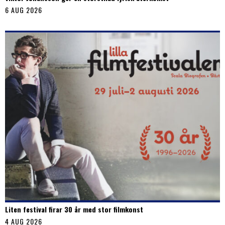
6 AUG 2026
Liten festival firar 30 år med stor filmkonst
4 AUG 2026