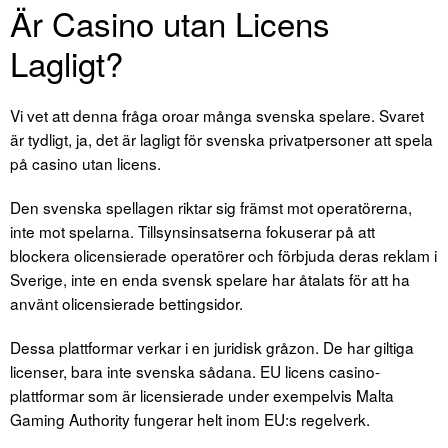
Är Casino utan Licens
Lagligt?
Vi vet att denna fråga oroar många svenska spelare. Svaret
är tydligt, ja, det är lagligt för svenska privatpersoner att spela
på casino utan licens.
Den svenska spellagen riktar sig främst mot operatörerna,
inte mot spelarna. Tillsynsinsatserna fokuserar på att
blockera olicensierade operatörer och förbjuda deras reklam i
Sverige, inte en enda svensk spelare har åtalats för att ha
använt olicensierade bettingsidor.
Dessa plattformar verkar i en juridisk gråzon. De har giltiga
licenser, bara inte svenska sådana. EU licens casino-
plattformar som är licensierade under exempelvis Malta
Gaming Authority fungerar helt inom EU:s regelverk.