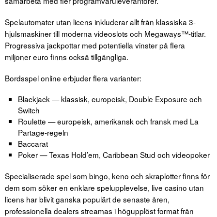
samarbeta med fler programvaruleverantörer.
Spelautomater utan licens inkluderar allt från klassiska 3-
hjulsmaskiner till moderna videoslots och Megaways™-titlar.
Progressiva jackpottar med potentiella vinster på flera
miljoner euro finns också tillgängliga.
Bordsspel online erbjuder flera varianter:
Blackjack — klassisk, europeisk, Double Exposure och
Switch
Roulette — europeisk, amerikansk och fransk med La
Partage-regeln
Baccarat
Poker — Texas Hold’em, Caribbean Stud och videopoker
Specialiserade spel som bingo, keno och skraplotter finns för
dem som söker en enklare spelupplevelse, live casino utan
licens har blivit ganska populärt de senaste åren,
professionella dealers streamas i högupplöst format från