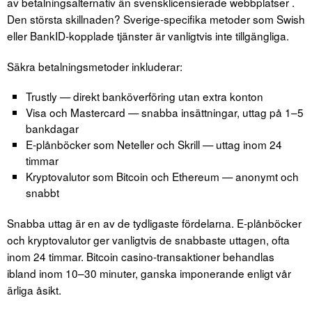
av betalningsalternativ än svensklicensierade webbplatser .
Den största skillnaden? Sverige-specifika metoder som Swish
eller BankID-kopplade tjänster är vanligtvis inte tillgängliga.
Säkra betalningsmetoder inkluderar:
Trustly — direkt banköverföring utan extra konton
Visa och Mastercard — snabba insättningar, uttag på 1–5
bankdagar
E-plånböcker som Neteller och Skrill — uttag inom 24
timmar
Kryptovalutor som Bitcoin och Ethereum — anonymt och
snabbt
Snabba uttag är en av de tydligaste fördelarna. E-plånböcker
och kryptovalutor ger vanligtvis de snabbaste uttagen, ofta
inom 24 timmar. Bitcoin casino-transaktioner behandlas
ibland inom 10–30 minuter, ganska imponerande enligt vår
ärliga åsikt.