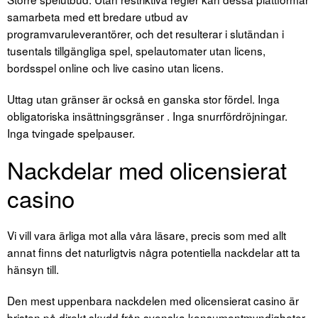
samarbeta med ett bredare utbud av
programvaruleverantörer, och det resulterar i slutändan i
tusentals tillgängliga spel, spelautomater utan licens,
bordsspel online och live casino utan licens.
Uttag utan gränser är också en ganska stor fördel. Inga
obligatoriska insättningsgränser . Inga snurrfördröjningar.
Inga tvingade spelpauser.
Nackdelar med olicensierat
casino
Vi vill vara ärliga mot alla våra läsare, precis som med allt
annat finns det naturligtvis några potentiella nackdelar att ta
hänsyn till.
Den mest uppenbara nackdelen med olicensierat casino är
bristen på direkt skydd från svenska konsumentmyndigheter.