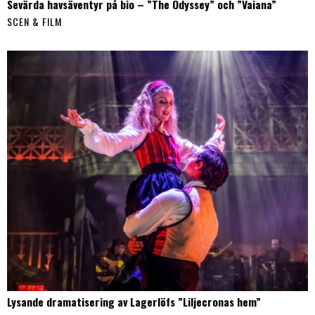
Sevärda havsäventyr på bio – ”The Odyssey” och ”Vaiana”
SCEN & FILM
Lysande dramatisering av Lagerlöfs ”Liljecronas hem”