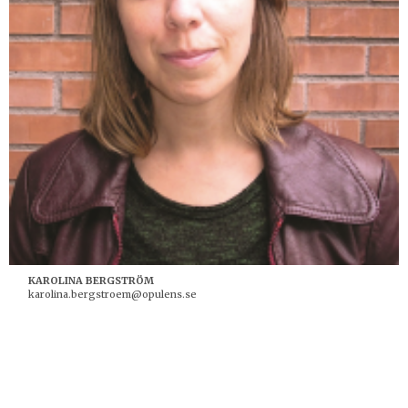
KAROLINA BERGSTRÖM
karolina.bergstroem@opulens.se