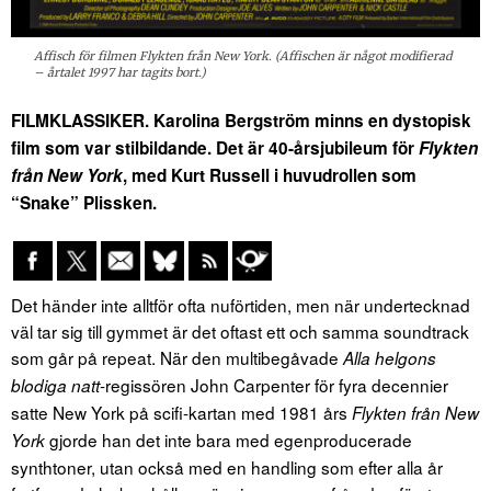
Affisch för filmen Flykten från New York. (Affischen är något modifierad
– årtalet 1997 har tagits bort.)
FILMKLASSIKER. Karolina Bergström minns en dystopisk
film som var stilbildande. Det är 40-årsjubileum för
Flykten
från New York
, med Kurt Russell i huvudrollen som
“Snake” Plissken.
Det händer inte alltför ofta nuförtiden, men när undertecknad
väl tar sig till gymmet är det oftast ett och samma soundtrack
som går på repeat. När den multibegåvade
Alla helgons
-regissören John Carpenter för fyra decennier
blodiga natt
satte New York på scifi-kartan med 1981 års
Flykten från New
gjorde han det inte bara med egenproducerade
York
synthtoner, utan också med en handling som efter alla år