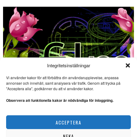
Integritetsinställningar
Vi använder kakor för att förbättra din användarupplevelse, anpassa
SE ÄVEN
annonser och innehåll, samt analysera vår trafik. Genom att trycka på
"Acceptera alla", godkänner du att vi använder kakor.
Liten festival firar 30 år
med stor filmkonst
Observera att funktionella kakor är nödvändiga för inloggning.
FILM. Ingela Brovik
rapporterar från Lilla
filmfestivalen i Båstad som
Film på bio – 3 sevärda filmer i början av juni
ACCEPTERA
SCEN & FILM
Sevärda havsäventyr på
bio – ”The Odyssey” och
”Vaiana”
NEKA