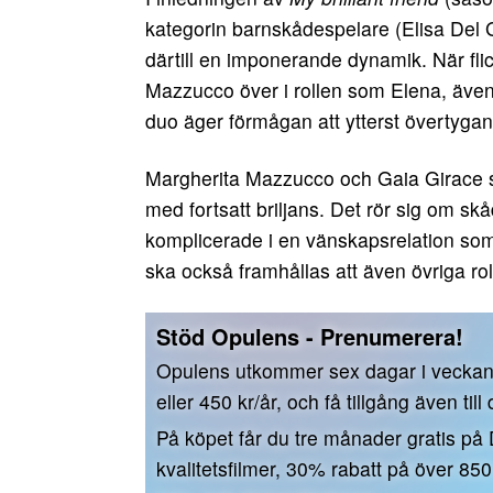
kategorin barnskådespelare (Elisa Del 
därtill en imponerande dynamik. När fli
Mazzucco över i rollen som Elena, äve
duo äger förmågan att ytterst övertyga
Margherita Mazzucco och Gaia Girace s
med fortsatt briljans. Det rör sig om s
komplicerade i en vänskapsrelation so
ska också framhållas att även övriga ro
Stöd Opulens - Prenumerera!
Opulens utkommer sex dagar i vecka
eller 450 kr/år, och få tillgång även till
På köpet får du tre månader gratis på
kvalitetsfilmer, 30% rabatt på över 85