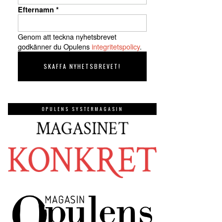
Efternamn
*
Genom att teckna nyhetsbrevet
godkänner du Opulens
integritetspolicy
.
OPULENS SYSTERMAGASIN