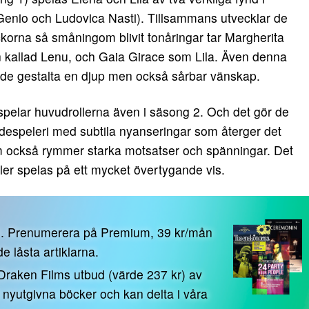
Genio och Ludovica Nasti). Tillsammans utvecklar de
ckorna så småningom blivit tonåringar tar Margherita
n kallad Lenu, och Gaia Girace som Lila. Även denna
nde gestalta en djup men också sårbar vänskap.
pelar huvudrollerna även i säsong 2. Och det gör de
kådespeleri med subtila nyanseringar som återger det
m också rymmer starka motsatser och spänningar. Det
ller spelas på ett mycket övertygande vis.
n. Prenumerera på Premium, 39 kr/mån
 de låsta artiklarna.
 Draken Films utbud (värde 237 kr) av
0 nyutgivna böcker och kan delta i våra