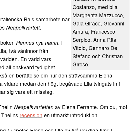
Costanzo, med bl a
Margherita Mazzucco,
italienska Rais samarbete när
Gaia Girace, Giovanni
tes
Neapelkvartett
.
Amura, Francesco
Serpico, Anna Rita
a boken
Hennes nya namn
. I
Vitolo, Gennaro De
la, två väninnor från
Stefano och Christian
nvärlden. En värld vars
Giroso.
ed all önskvärd tydlighet
ckså en berättelse om hur den strävsamma Elena
ga vidare medan den högt begåvade Lila tvingats in i
ar sig vara ett misstag.
Thelin
Neapelkvartetten
av Elena Ferrante. Om du, mot
r Thelins
recension
en utmärkt introduktion.
g 1) spelas Elena och Lila av två verkliga fynd i