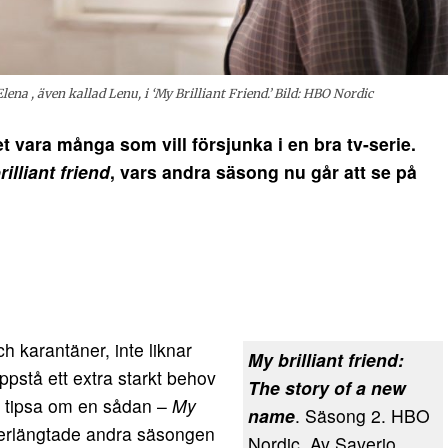
a , även kallad Lenu, i ‘My Brilliant Friend.’ Bild: HBO Nordic
 vara många som vill försjunka i en bra tv-serie.
illiant friend
, vars andra säsong nu går att se på
h karantäner, inte liknar
My brilliant friend:
ppstå ett extra starkt behov
The story of a new
ag tipsa om en sådan –
My
name
. Säsong 2. HBO
fterlängtade andra säsongen
Nordic. Av Saverio