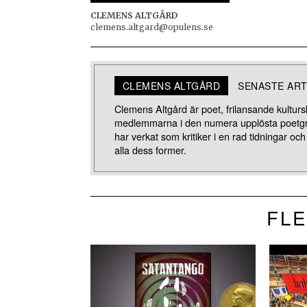
CLEMENS ALTGÅRD
clemens.altgard@opulens.se
CLEMENS ALTGÅRD
SENASTE ART
Clemens Altgård är poet, frilansande kulturs
medlemmarna i den numera upplösta poetgru
har verkat som kritiker i en rad tidningar och
alla dess former.
FLE