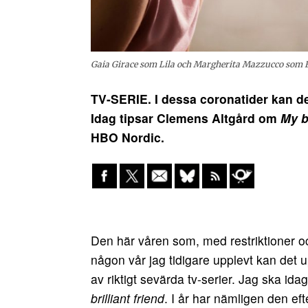
Gaia Girace som Lila och Margherita Mazzucco som Elen
TV-SERIE. I dessa coronatider kan det
Idag tipsar Clemens Altgård om
My br
HBO Nordic.
Den här våren som, med restriktioner oc
någon vår jag tidigare upplevt kan det u
av riktigt sevärda tv-serier. Jag ska id
brilliant friend
. I år har nämligen den e