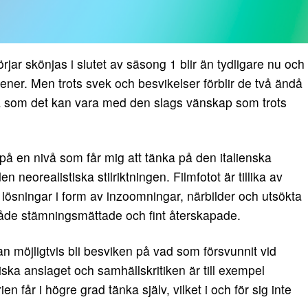
ar skönjas i slutet av säsong 1 blir än tydligare nu och
cener. Men trots svek och besvikelser förblir de två ändå
 som det kan vara med den slags vänskap som trots
å en nivå som får mig att tänka på den italienska
 neorealistiska stilriktningen. Filmfotot är tillika av
 lösningar i form av inzoomningar, närbilder och utsökta
 både stämningsmättade och fint återskapade.
 möjligtvis bli besviken på vad som försvunnit vid
tiska anslaget och samhällskritiken är till exempel
n får i högre grad tänka själv, vilket i och för sig inte