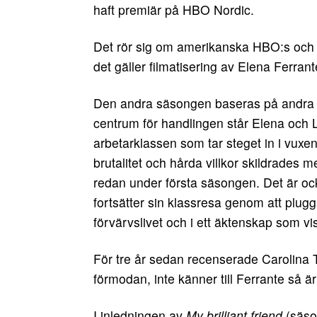
haft premiär på HBO Nordic.
Det rör sig om amerikanska HBO:s och 
det gäller filmatisering av Elena Ferran
Den andra säsongen baseras på andr
centrum för handlingen står Elena och Li
arbetarklassen som tar steget in i vuxe
brutalitet och hårda villkor skildrades m
redan under första säsongen. Det är o
fortsätter sin klassresa genom att plug
förvärvslivet och i ett äktenskap som vis
För tre år sedan recenserade Carolina 
förmodan, inte känner till Ferrante så ä
I inledningen av
My brilliant friend
(säson