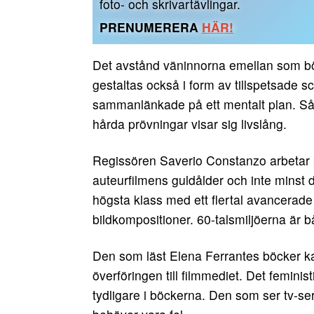
foto- och skrivartävlingar.
PRENUMERERA
HÄR!
Det avstånd väninnorna emellan som börj
gestaltas också i form av tillspetsade s
sammanlänkade på ett mentalt plan. Så
hårda prövningar visar sig livslång.
Regissören Saverio Constanzo arbetar p
auteurfilmens guldålder och inte minst den
högsta klass med ett flertal avancerade
bildkompositioner. 60-talsmiljöerna är
Den som läst Elena Ferrantes böcker kan
överföringen till filmmediet. Det feminis
tydligare i böckerna. Den som ser tv-serie