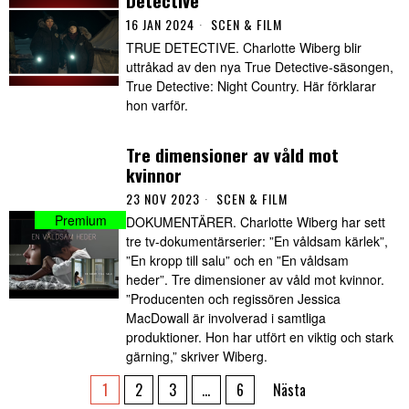
16 JAN 2024
SCEN & FILM
TRUE DETECTIVE. Charlotte Wiberg blir
uttråkad av den nya True Detective-säsongen,
True Detective: Night Country. Här förklarar
hon varför.
Tre dimensioner av våld mot
kvinnor
23 NOV 2023
SCEN & FILM
DOKUMENTÄRER. Charlotte Wiberg har sett
tre tv-dokumentärserier: ”En våldsam kärlek”,
”En kropp till salu” och en ”En våldsam
heder”. Tre dimensioner av våld mot kvinnor.
”Producenten och regissören Jessica
MacDowall är involverad i samtliga
produktioner. Hon har utfört en viktig och stark
gärning,” skriver Wiberg.
1
2
3
…
6
Nästa