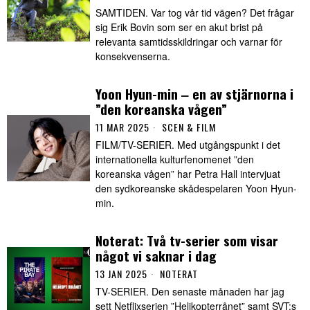
SAMTIDEN. Var tog vår tid vägen? Det frågar
sig Erik Bovin som ser en akut brist på
relevanta samtidsskildringar och varnar för
konsekvenserna.
Yoon Hyun-min ‒ en av stjärnorna i
”den koreanska vågen”
11 MAR 2025
SCEN & FILM
FILM/TV-SERIER. Med utgångspunkt i det
internationella kulturfenomenet ”den
koreanska vågen” har Petra Hall intervjuat
den sydkoreanske skådespelaren Yoon Hyun-
min.
Noterat: Två tv-serier som visar
något vi saknar i dag
13 JAN 2025
NOTERAT
TV-SERIER. Den senaste månaden har jag
sett Netflixserien ”Helikopterrånet” samt SVT:s