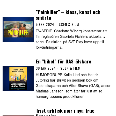
”Painkiller” ‒ klass, konst och
smärta
5 FEB 2024
SCEN & FILM
TV-SERIE. Charlotte Wiberg konstaterar att
filmregissören Gabriela Pichlers aktuella tv-
serie ”Painkiller” på SVT Play lever upp till
förväntningarna.
En ”bibel” för GAS-älskare
30 JAN 2024
SCEN & FILM
HUMORGRUPP. Kalle Lind och Henrik
Jutbring har skrivit en gedigen bok om
Galenskaparna och After Shave (GAS), anser
Mathias Jansson, som åter får lust att se
humorgruppens produktioner.
Trist arktisk noir i nya True
Detective