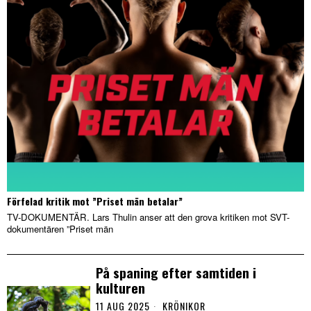
Förfelad kritik mot ”Priset män betalar”
TV-DOKUMENTÄR. Lars Thulin anser att den grova kritiken mot SVT-
dokumentären ”Priset män
På spaning efter samtiden i
kulturen
11 AUG 2025
KRÖNIKOR