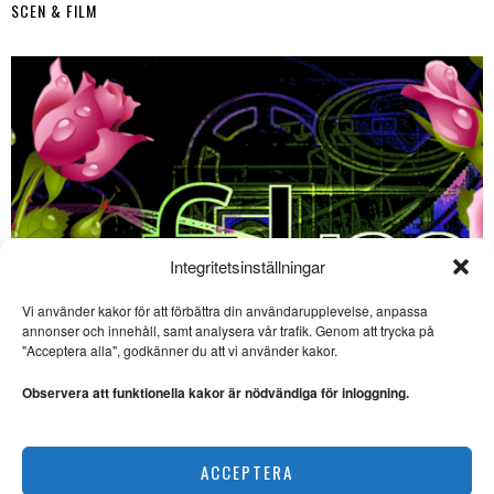
SCEN & FILM
Integritetsinställningar
Vi använder kakor för att förbättra din användarupplevelse, anpassa
SE ÄVEN
annonser och innehåll, samt analysera vår trafik. Genom att trycka på
"Acceptera alla", godkänner du att vi använder kakor.
Sevärda havsäventyr på
bio – ”The Odyssey” och
Observera att funktionella kakor är nödvändiga för inloggning.
”Vaiana”
FILM. Ingela Brovik skriver om
havsäventyr på bio sommaren
Film på bio – 3 sevärda filmer i början av juni
2026.
ACCEPTERA
SCEN & FILM
Lysande dramatisering av