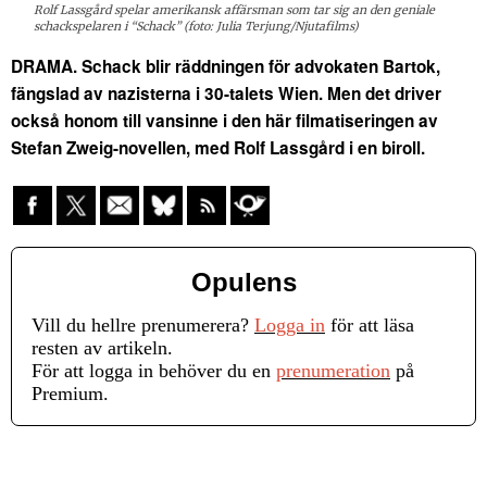
Rolf Lassgård spelar amerikansk affärsman som tar sig an den geniale
schackspelaren i “Schack” (foto: Julia Terjung/Njutafilms)
DRAMA. Schack blir räddningen för advokaten Bartok,
fängslad av nazisterna i 30-talets Wien. Men det driver
också honom till vansinne i den här filmatiseringen av
Stefan Zweig-novellen, med Rolf Lassgård i en biroll.
Opulens
Vill du hellre prenumerera?
Logga in
för att läsa
resten av artikeln.
För att logga in behöver du en
prenumeration
på
Premium.