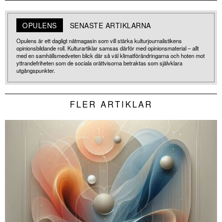
OPULENS
SENASTE ARTIKLARNA
Opulens är ett dagligt nätmagasin som vill stärka kulturjournalistikens
opinionsbildande roll. Kulturartiklar samsas därför med opinionsmaterial – allt
med en samhällsmedveten blick där så väl klimatförändringarna och hoten mot
yttrandefriheten som de sociala orättvisorna betraktas som självklara
utgångspunkter.
FLER ARTIKLAR