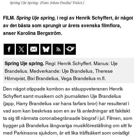
Spring Uje Spring. (Foto: Johan Paulin/ TriArt.)
FILM.
Spring Uje spring,
i regi av Henrik Schyffert, är något
av det bästa som sprungit ur årets svenska filmflora,
anser Karolina Bergström.
Regi: Henrik Schyffert. Manus: Uje
Spring Uje spring.
Brandelius. Medverkande: Uje Brandelius, Therese
Hörnqvist, Bixi Brandelius, Vega Brandelius m.fl.
Den något otippade kombon av ståuppveteranen Henrik
Schyffert samt musikern och journalisten Uje Brandelius
(japp, Harry Brandelius var hans farfars bror) har resulterat i
vad som kan beskrivas som en av få anledningar att faktiskt
ta sig till närmsta coronabegränsade biograf i jul. Filmen, som
bygger på Brandelius långvariga musikföreställning om sitt liv
med Parkinsons sjukdom, är ett lika träffsäkert som omistligt