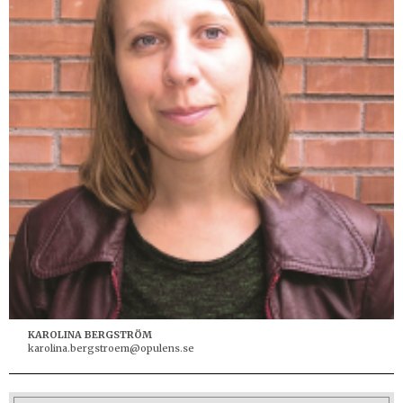
KAROLINA BERGSTRÖM
karolina.bergstroem@opulens.se