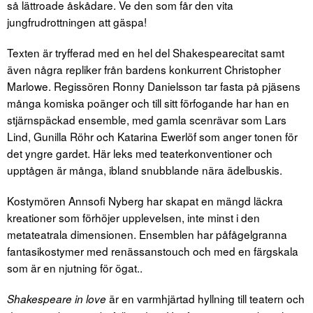
så lättroade åskådare. Ve den som får den vita
jungfrudrottningen att gäspa!
Texten är tryfferad med en hel del Shakespearecitat samt
även några repliker från bardens konkurrent Christopher
Marlowe. Regissören Ronny Danielsson tar fasta på pjäsens
många komiska poänger och till sitt förfogande har han en
stjärnspäckad ensemble, med gamla scenrävar som Lars
Lind, Gunilla Röhr och Katarina Ewerlöf som anger tonen för
det yngre gardet. Här leks med teaterkonventioner och
upptågen är många, ibland snubblande nära ädelbuskis.
Kostymören Annsofi Nyberg har skapat en mängd läckra
kreationer som förhöjer upplevelsen, inte minst i den
metateatrala dimensionen. Ensemblen har påfågelgranna
fantasikostymer med renässanstouch och med en färgskala
som är en njutning för ögat..
är en varmhjärtad hyllning till teatern och
Shakespeare in love