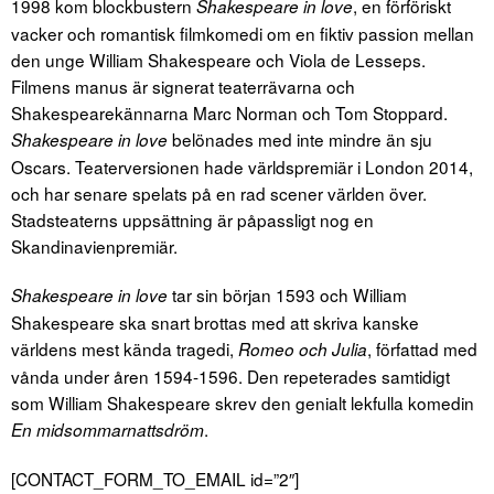
1998 kom blockbustern
, en förföriskt
Shakespeare in love
vacker och romantisk filmkomedi om en fiktiv passion mellan
den unge William Shakespeare och Viola de Lesseps.
Filmens manus är signerat teaterrävarna och
Shakespearekännarna Marc Norman och Tom Stoppard.
belönades med inte mindre än sju
Shakespeare in love
Oscars. Teaterversionen hade världspremiär i London 2014,
och har senare spelats på en rad scener världen över.
Stadsteaterns uppsättning är påpassligt nog en
Skandinavienpremiär.
tar sin början 1593 och William
Shakespeare in love
Shakespeare ska snart brottas med att skriva kanske
världens mest kända tragedi,
, författad med
Romeo och Julia
vånda under åren 1594-1596. Den repeterades samtidigt
som William Shakespeare skrev den genialt lekfulla komedin
.
En midsommarnattsdröm
[CONTACT_FORM_TO_EMAIL id=”2″]