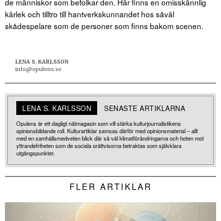
de människor som befolkar den. Här finns en omisskännlig
kärlek och tilltro till hantverkskunnandet hos såväl
skådespelare som de personer som finns bakom scenen.
LENA S. KARLSSON
info@opulens.se
LENA S. KARLSSON
SENASTE ARTIKLARNA
Opulens är ett dagligt nätmagasin som vill stärka kulturjournalistikens
opinionsbildande roll. Kulturartiklar samsas därför med opinionsmaterial – allt
med en samhällsmedveten blick där så väl klimatförändringarna och hoten mot
yttrandefriheten som de sociala orättvisorna betraktas som självklara
utgångspunkter.
FLER ARTIKLAR