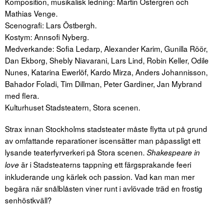
Komposition, musikalisk ledning: Martin Östergren och
Mathias Venge.
Scenografi: Lars Östbergh.
Kostym: Annsofi Nyberg.
Medverkande: Sofia Ledarp, Alexander Karim, Gunilla Röör,
Dan Ekborg, Shebly Niavarani, Lars Lind, Robin Keller, Odile
Nunes, Katarina Ewerlöf, Kardo Mirza, Anders Johannisson,
Bahador Foladi, Tim Dillman, Peter Gardiner, Jan Mybrand
med flera.
Kulturhuset Stadsteatern, Stora scenen.
Strax innan Stockholms stadsteater måste flytta ut på grund
av omfattande reparationer iscensätter man påpassligt ett
lysande teaterfyrverkeri på Stora scenen.
Shakespeare in
är i Stadsteaterns tappning ett färgsprakande feeri
love
inkluderande ung kärlek och passion. Vad kan man mer
begära när snålblåsten viner runt i avlövade träd en frostig
senhöstkväll?