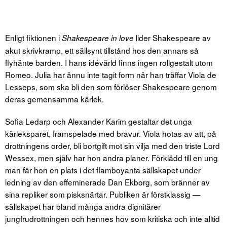
Enligt fiktionen i
lider Shakespeare av
Shakespeare in love
akut skrivkramp, ett sällsynt tillstånd hos den annars så
flyhänte barden. I hans idévärld finns ingen rollgestalt utom
Romeo. Julia har ännu inte tagit form när han träffar Viola de
Lesseps, som ska bli den som förlöser Shakespeare genom
deras gemensamma kärlek.
Sofia Ledarp och Alexander Karim gestaltar det unga
kärleksparet, framspelade med bravur. Viola hotas av att, på
drottningens order, bli bortgift mot sin vilja med den triste Lord
Wessex, men själv har hon andra planer. Förklädd till en ung
man får hon en plats i det flamboyanta sällskapet under
ledning av den effeminerade Dan Ekborg, som bränner av
sina repliker som pisksnärtar. Publiken är förstklassig —
sällskapet har bland många andra dignitärer
jungfrudrottningen och hennes hov som kritiska och inte alltid