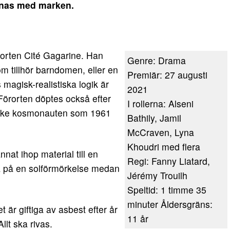
mnas med marken.
örorten Cité Gagarine. Han
Genre: Drama
 tillhör barndomen, eller en
Premiär: 27 augusti
magisk-realistiska logik är
2021
 Förorten döptes också efter
I rollerna: Alseni
tiske kosmonauten som 1961
Bathily, Jamil
McCraven, Lyna
Khoudri med flera
nat ihop material till en
Regi: Fanny Liatard,
a på en solförmörkelse medan
Jérémy Trouilh
Speltid: 1 timme 35
minuter Åldersgräns:
 är giftiga av asbest efter år
11 år
llt ska rivas.