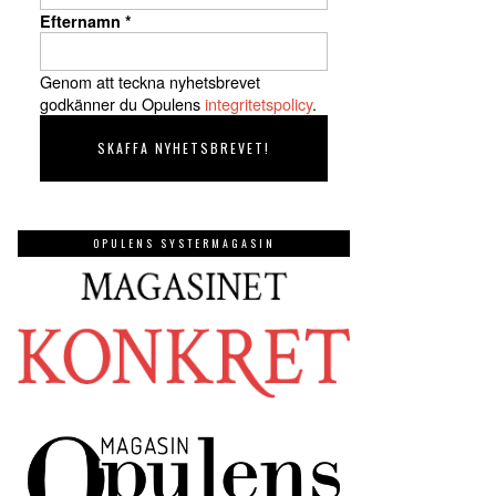
Efternamn
*
Genom att teckna nyhetsbrevet
godkänner du Opulens
integritetspolicy
.
OPULENS SYSTERMAGASIN