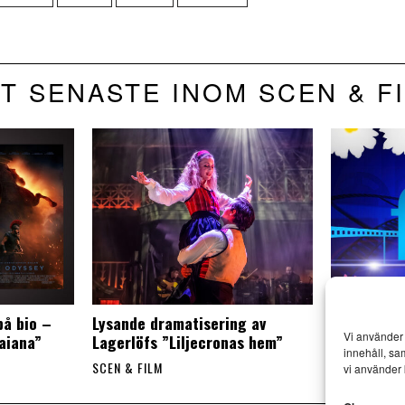
T SENASTE INOM SCEN & F
på bio –
Lysande dramatisering av
Film på bio
Vi använder 
aiana”
Lagerlöfs ”Liljecronas hem”
sevärda d
innehåll, sa
SCEN & FILM
SCEN & FILM
vi använder 