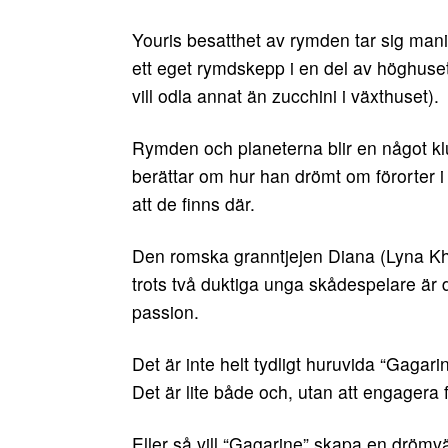
Youris besatthet av rymden tar sig mani
ett eget rymdskepp i en del av höghuse
vill odla annat än zucchini i växthuset).
Rymden och planeterna blir en något kl
berättar om hur han drömt om förorter i 
att de finns där.
Den romska granntjejen Diana (Lyna Khou
trots två duktiga unga skådespelare ä
passion.
Det är inte helt tydligt huruvida “Gagarin
Det är lite både och, utan att engagera 
Eller så vill “Gagarine” skapa en drömv