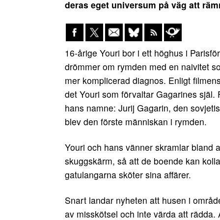
deras eget universum på väg att rä
16-årige Youri bor i ett höghus i Parisf
drömmer om rymden med en naivitet som
mer komplicerad diagnos. Enligt filmens 
det Youri som förvaltar Gagarines själ.
hans namne: Jurij Gagarin, den sovje
blev den förste människan i rymden.
Youri och hans vänner skramlar bland an
skuggskärm, så att de boende kan koll
gatulangarna sköter sina affärer.
Snart landar nyheten att husen i området
av misskötsel och inte värda att rädda. A