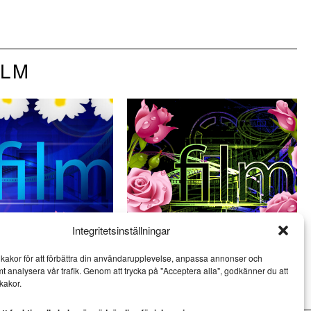
ILM
Integritetsinställningar
: Svag sci-fi och
Film på bio – 3 sevärda filmer i
kakor för att förbättra din användarupplevelse, anpassa annonser och
okumentärer
början av juni
mt analysera vår trafik. Genom att trycka på "Acceptera alla", godkänner du att
SCEN & FILM
kakor.