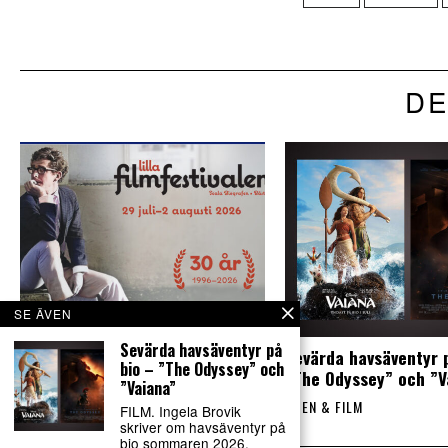
DE
SE ÄVEN
Sevärda havsäventyr på
Liten festival firar 30 år med
Sevärda havsäventyr 
bio – ”The Odyssey” och
stor filmkonst
”The Odyssey” och ”V
”Vaiana”
SCEN & FILM
SCEN & FILM
FILM. Ingela Brovik
skriver om havsäventyr på
bio sommaren 2026.