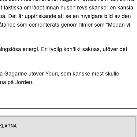
det faktiska området innan husen revs skänker en känsla
e på. Det är uppfriskande att se en mysigare bild av den
rlåtande som cementerats genom filmer som “Medan vi
ingslösa energi. En tydlig konflikt saknas, utöver det
a Gagarine utöver Youri, som kanske mest skulle
na på Jorden.
IKLARNA