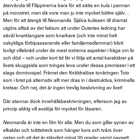
återvända till Filippinerna bara för att sätta en kula i pannan
på monstret, men då vore man ju inte mycket bättre själv…
Men för att återgå till
. Själva kulissen till dramat
Neomanila
utgörs alltså av det faktum att under Dutertes ledning har
såväl knarklangare som knarkare (och inte minst helt
oskyldiga förbipasserande eller familjemedlemmar) blivit
lovligt villebråd under de mest extrema aspekter i fråga om liv
och död – och under kort tid får vi följa ett antal karaktärer på
livets skuggsida som tvingas leva under dessa premisser i ett
slags dominospel. Främst den föräldralöse tonåringen Toto
som i brist på alternativ allt mer dras in i destruktiva, kriminella
kretsar. Och nej, det är ingen trevlig beskrivning av livet!
Där stannar dock innehållsbeskrivningen, eftersom jag av
princip aldrig vill avslöja för mycket för läsaren.
är inte en film för alla. Men du som gillar synen av
Neomanila
elkablar och tvättstreck som hänger kors och tvärs över
gatan och att det är ständigt minst 30 grader varmt oavsett