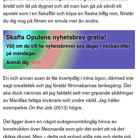
årstid och tid på dygnet och att man kan gå på såväl ett
apotek som i en fiskaffär och köpa en flaska billig rom, förstår
du dig nog på filmen en smula mer än andra.
Skaffa Opulens nyhetsbrev gratis!
Välj om du vill ha nyhetsbrevet sex dagar i veckan eller
på måndagar.
Anmäl dig
HÄR!
En och annan scen är lite övertydlig i mina ögon, därmed inte
sagt orealistisk och jag förstår filmmakarnas tankegång. Det
ska dock nämnas att jag faktiskt sett mer gripande skildringar
av Manillas fattiga invånare och undre värld. Jag håller
exempelvis
(2013) högre.
On the Job
Det ligger även en något svårgenomtränglig hinna av
konstruktion över
som gör det svårt att nå det
Neomanila
riktiga djupet. Men – detta må enbart gälla mig och detta må