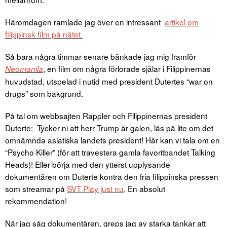
Häromdagen ramlade jag över en intressant
artikel om
filippinsk film på nätet.
Så bara några timmar senare bänkade jag mig framför
, en film om några förlorade själar i Filippinernas
Neomanila
huvudstad, utspelad i nutid med president Dutertes “war on
drugs” som bakgrund.
På tal om webbsajten Rappler och Filippinernas president
Duterte: Tycker ni att herr Trump är galen, läs på lite om det
omnämnda asiatiska landets president! Här kan vi tala om en
“Psycho Killer” (för att travestera gamla favoritbandet Talking
Heads)! Eller börja med den ytterst upplysande
dokumentären om Duterte kontra den fria filippinska pressen
som streamar på
SVT Play just nu
. En absolut
rekommendation!
När jag såg dokumentären, greps jag av starka tankar att