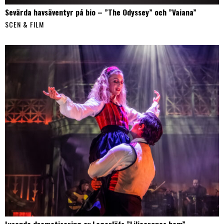
Sevärda havsäventyr på bio – ”The Odyssey” och ”Vaiana”
SCEN & FILM
Lysande dramatisering av Lagerlöfs ”Liljecronas hem”