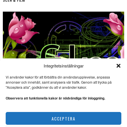
Integritetsinställningar
Vi använder kakor för att förbättra din användarupplevelse, anpassa
SE ÄVEN
annonser och innehåll, samt analysera vår trafik. Genom att trycka på
"Acceptera alla", godkänner du att vi använder kakor.
Sevärda havsäventyr på
bio – ”The Odyssey” och
Observera att funktionella kakor är nödvändiga för inloggning.
”Vaiana”
FILM. Ingela Brovik skriver om
havsäventyr på bio sommaren
Film på bio – 3 sevärda filmer i början av juni
2026.
ACCEPTERA
SCEN & FILM
Film på bio: Svag sci-fi
och sevärda